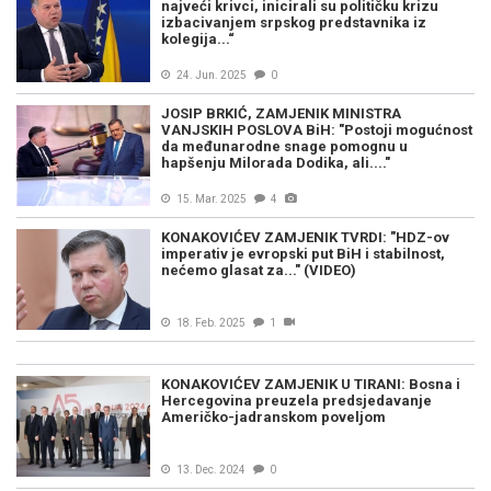
najveći krivci, inicirali su političku krizu
izbacivanjem srpskog predstavnika iz
kolegija...“
24. Jun. 2025
0
JOSIP BRKIĆ, ZAMJENIK MINISTRA
VANJSKIH POSLOVA BiH: "Postoji mogućnost
da međunarodne snage pomognu u
hapšenju Milorada Dodika, ali...."
15. Mar. 2025
4
KONAKOVIĆEV ZAMJENIK TVRDI: "HDZ-ov
imperativ je evropski put BiH i stabilnost,
nećemo glasat za..." (VIDEO)
18. Feb. 2025
1
KONAKOVIĆEV ZAMJENIK U TIRANI: Bosna i
Hercegovina preuzela predsjedavanje
Američko-jadranskom poveljom
13. Dec. 2024
0