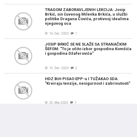
TRAGOM ZABORAVLJENIH LEKCIJA: Josip
Brkić, sin čuvenog Milenka Brkića, u službi
politike Dragana Čovića, protivnoj idealima
njegovog oca
16. Dec. 2020
1
JOSIP BRKIĆ SE NE SLAŽE SA STRANAČKIM
ŠEFOM: "To je očito izbor gospodina Komšića
i gospodina Džaferovića"
15. Dec. 2020
2
HDZ BiH PISAO EPP-u I TUŽAKAO SDA:
"Kreiraju tenzije, nesigurnost i zabrinutosti"
25. Maj 2020
1
Portal
/ Najčitanije
Previous
N
I
POLITIKA
IJA IZ AMERIKE, NAKON UPADA SPECIJALACA RS-a U
ŽESTOKE RE