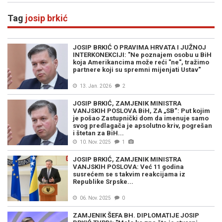
Tag
josip brkić
JOSIP BRKIĆ O PRAVIMA HRVATA I JUŽNOJ
INTERKONEKCIJI: "Ne poznajem osobu u BiH
koja Amerikancima može reći "ne", tražimo
partnere koji su spremni mijenjati Ustav"
13. Jan. 2026
2
JOSIP BRKIĆ, ZAMJENIK MINISTRA
VANJSKIH POSLOVA BiH, ZA „SB“: Put kojim
je pošao Zastupnički dom da imenuje samo
svog predlagača je apsolutno kriv, pogrešan
i štetan za BiH...
10. Nov. 2025
1
JOSIP BRKIĆ, ZAMJENIK MINISTRA
VANJSKIH POSLOVA: Već 11 godina
susrećem se s takvim reakcijama iz
Republike Srpske...
06. Nov. 2025
0
ZAMJENIK ŠEFA BH. DIPLOMATIJE JOSIP