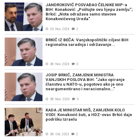
JANDROKOVIĆ POSVAĐAO ČELNIKE MIP-a
BIH: Konaković: „Poštujte ovu lijepu zemlju“;
Brkić: „Nota odražava samo stavove
Konakovićevog Ureda"
30. Nov. 2024
2
BRKIĆ IZ BEČA: Vanjskopolitički ciljevi BiH
regionalna saradnja i održavanje...
08. Nov. 2024
0
JOSIP BRKIĆ, ZAMJENIK MINISTRA
VANJSKIH POSLOVA BiH: "Jako opiranje
članstvu u NATO-u, pogotovo ako je ono
neargumentirano i neracionalno..."
08. Mar. 2024
0
KADA JE MINISTAR MIŠ, ZAMJENIK KOLO
VODI: Konaković šuti, a HDZ-ovac Brkić daje
podršku Izraelu
08. Okt. 2023
2