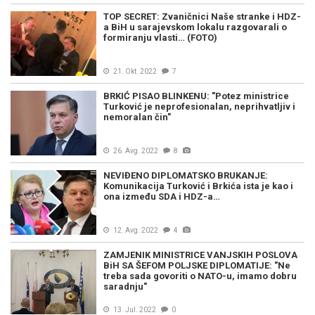
TOP SECRET: Zvaničnici Naše stranke i HDZ-
a BiH u sarajevskom lokalu razgovarali o
formiranju vlasti… (FOTO)
21. Okt. 2022
7
BRKIĆ PISAO BLINKENU: "Potez ministrice
Turković je neprofesionalan, neprihvatljiv i
nemoralan čin"
26. Avg. 2022
8
NEVIĐENO DIPLOMATSKO BRUKANJE:
Komunikacija Turković i Brkića ista je kao i
ona između SDA i HDZ-a…
12. Avg. 2022
4
ZAMJENIK MINISTRICE VANJSKIH POSLOVA
BiH SA ŠEFOM POLJSKE DIPLOMATIJE: "Ne
treba sada govoriti o NATO-u, imamo dobru
saradnju"
13. Jul. 2022
0