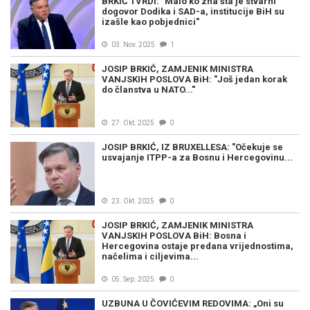
BRKIĆ TVRDI: "Malo ko zna šta je stvarni
dogovor Dodika i SAD-a, institucije BiH su
izašle kao pobjednici"
03. Nov. 2025
1
JOSIP BRKIĆ, ZAMJENIK MINISTRA
VANJSKIH POSLOVA BiH: "Još jedan korak
do članstva u NATO..."
27. Okt. 2025
0
JOSIP BRKIĆ, IZ BRUXELLESA: "Očekuje se
usvajanje ITPP-a za Bosnu i Hercegovinu...
23. Okt. 2025
0
JOSIP BRKIĆ, ZAMJENIK MINISTRA
VANJSKIH POSLOVA BiH: Bosna i
Hercegovina ostaje predana vrijednostima,
načelima i ciljevima...
05. Sep. 2025
0
UZBUNA U ČOVIĆEVIM REDOVIMA: „Oni su