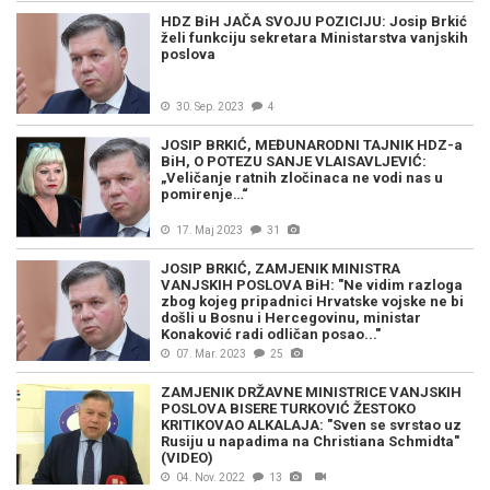
HDZ BiH JAČA SVOJU POZICIJU: Josip Brkić
želi funkciju sekretara Ministarstva vanjskih
poslova
30. Sep. 2023
4
JOSIP BRKIĆ, MEĐUNARODNI TAJNIK HDZ-a
BiH, O POTEZU SANJE VLAISAVLJEVIĆ:
„Veličanje ratnih zločinaca ne vodi nas u
pomirenje…“
17. Maj 2023
31
JOSIP BRKIĆ, ZAMJENIK MINISTRA
VANJSKIH POSLOVA BiH: "Ne vidim razloga
zbog kojeg pripadnici Hrvatske vojske ne bi
došli u Bosnu i Hercegovinu, ministar
Konaković radi odličan posao..."
07. Mar. 2023
25
ZAMJENIK DRŽAVNE MINISTRICE VANJSKIH
POSLOVA BISERE TURKOVIĆ ŽESTOKO
KRITIKOVAO ALKALAJA: "Sven se svrstao uz
Rusiju u napadima na Christiana Schmidta"
(VIDEO)
04. Nov. 2022
13