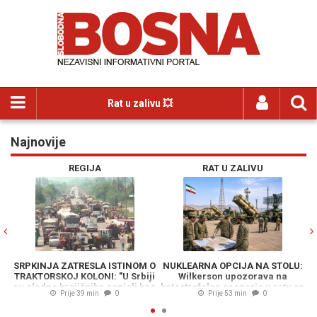
Rat u zalivu 💥
Najnovije
Previous
N
REGIJA
RAT U ZALIVU
PKINJA ZATRESLA ISTINOM O
NUKLEARNA OPCIJA NA STOLU:
HAR
AKTORSKOJ KOLONI: "U Srbiji
Wilkerson upozorava na
SALZBU
 gladne krajišnike ganjali kao
katastrofalan scenario u ratu sa
postig
Prije 39 min
0
Prije 53 min
0
divljač"
Iranom
pr