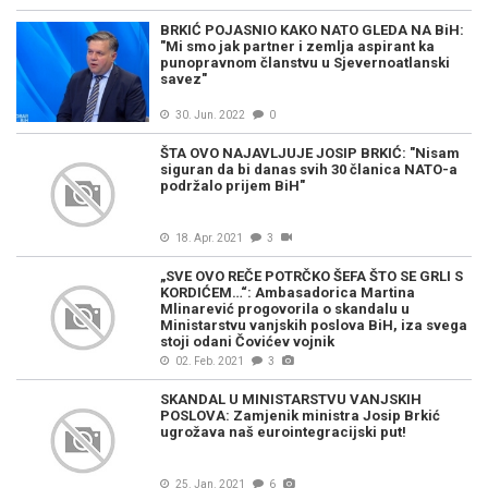
BRKIĆ POJASNIO KAKO NATO GLEDA NA BiH:
"Mi smo jak partner i zemlja aspirant ka
punopravnom članstvu u Sjevernoatlanski
savez"
30. Jun. 2022
0
ŠTA OVO NAJAVLJUJE JOSIP BRKIĆ: "Nisam
siguran da bi danas svih 30 članica NATO-a
podržalo prijem BiH"
18. Apr. 2021
3
„SVE OVO REČE POTRČKO ŠEFA ŠTO SE GRLI S
KORDIĆEM…“: Ambasadorica Martina
Mlinarević progovorila o skandalu u
Ministarstvu vanjskih poslova BiH, iza svega
stoji odani Čovićev vojnik
02. Feb. 2021
3
SKANDAL U MINISTARSTVU VANJSKIH
POSLOVA: Zamjenik ministra Josip Brkić
ugrožava naš eurointegracijski put!
25. Jan. 2021
6