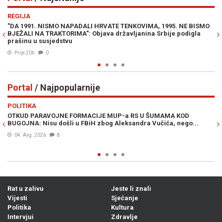
Previous
N
REGIJA
PO
"DA 1991. NISMO NAPADALI HRVATE TENKOVIMA, 1995. NE BISMO
ŽE
BJEŽALI NA TRAKTORIMA": Objava državljanina Srbije podigla
"O
prašinu u susjedstvu
Prije 20h
0
Portal
/ Najpopularnije
Previous
N
POLITIKA
VI
OTKUD PARAVOJNE FORMACIJE MUP-a RS U ŠUMAMA KOD
OT
BUGOJNA: Nisu došli u FBiH zbog Aleksandra Vučića, nego...
po
Bi
04. Avg. 2026
8
Rat u zalivu
Jeste li znali
Vijesti
Sjećanje
Politika
Kultura
Intervjui
Zdravlje