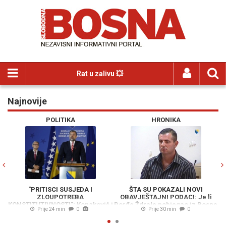
Rat u zalivu 💥
Najnovije
Previous
N
POLITIKA
HRONIKA
"PRITISCI SUSJEDA I
ŠTA SU POKAZALI NOVI
ZLOUPOTREBA
OBAVJEŠTAJNI PODACI: Je li
KONSTITUTIVNOSTI": Konaković i
Đorđe Ždrale pobjegao iz Bosne
Prije 24 min
0
Prije 30 min
0
Mehmedović poslali oštre
i Hercegovine?
poruke o zastupljenosti u