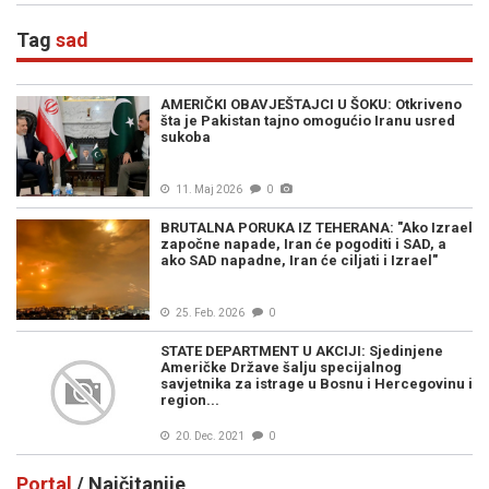
institucijama BiH
Tag
sad
AMERIČKI OBAVJEŠTAJCI U ŠOKU: Otkriveno
šta je Pakistan tajno omogućio Iranu usred
sukoba
11. Maj 2026
0
BRUTALNA PORUKA IZ TEHERANA: "Ako Izrael
započne napade, Iran će pogoditi i SAD, a
ako SAD napadne, Iran će ciljati i Izrael"
25. Feb. 2026
0
STATE DEPARTMENT U AKCIJI: Sjedinjene
Američke Države šalju specijalnog
savjetnika za istrage u Bosnu i Hercegovinu i
region...
20. Dec. 2021
0
Portal
/ Najčitanije