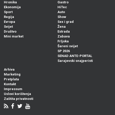
Hronika
Gastro
Ekonomija
HiTec
Sport
Auto
Regija
Show
Evropa
Sex i grad
Svijet
Žena
Društvo
Estrada
Mini market
Zabava
Frljoka
Šareni svijet
SP 2026
SENAD ANTE-PORTAL
Sarajevski snajperisti
Arhiva
Marketing
Pretplata
Kontakt
Impressum
Uslovi korištenja
Zaštita privatnosti