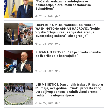
"Početak realizacije antidejtonske
deklaracije, sutra imam sastanak sa
Schmidtom"
07. Jul. 2024
0
EKSPERT ZA MEĐUNARODNE ODNOSE IZ
WASHINGTONA ADNAN HADROVIĆ: "Defile
Vojske Srbije – realizacija deklaracije
'svesrpskog sabora' i akt agresije"
07. Jul. 2024
0
ZUKAN HELEZ TVRDI: "RS je dovela učenike
pa ih prikazala kao vojnike"
07. Jul. 2024
0
JER ME SE TIČE: Dan bijelih traka u Prijedoru
31. maja, ove godine u znaku protesta zbog
uvredljivog odnosa lokalnih vlasti prema
roditeljima ubijene djece
24. Maj 2023
0