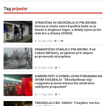
Tag
prijedor
STRAVIČNA SVJEDOČENJA IZ PRIJEDORA:
Denisa je imala samo 8 godina kada su je
doveli u zloglasni logor, a detalji njene priče
lede krv u žilama (VIDEO)
26. Maj 2026
0
DRAMATIČNO STANJE U PRIJEDORU: Pod
vodom 400 kuća, proglašen prvi stepen
pripravnosti od poplava
28. Mar. 2026
0
GARDEN FEST O UVREDLJIVIM PORUKAMA NA
OVOM DOGAĐAJU: "Obezbjeđenje nije
reagovalo pravovremeno što smatramo
ozbiljnim propustom"
11. Avg. 2025
0
TRAGEDIJA U BH. GRADU: Tinejdžer izvršio