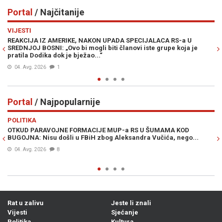
Portal
/ Najčitanije
Previous
N
VIJESTI
PO
REAKCIJA IZ AMERIKE, NAKON UPADA SPECIJALACA RS-a U
ŽE
SREDNJOJ BOSNI: „Ovo bi mogli biti članovi iste grupe koja je
"O
pratila Dodika dok je bježao...“
04. Avg. 2026
1
Portal
/ Najpopularnije
Previous
N
POLITIKA
VI
OTKUD PARAVOJNE FORMACIJE MUP-a RS U ŠUMAMA KOD
OT
BUGOJNA: Nisu došli u FBiH zbog Aleksandra Vučića, nego...
po
Bi
04. Avg. 2026
8
Rat u zalivu
Jeste li znali
Vijesti
Sjećanje
Politika
Kultura