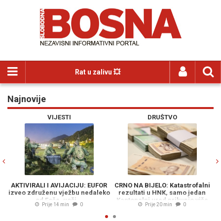
Rat u zalivu 💥
Najnovije
Previous
N
VIJESTI
DRUŠTVO
AKTIVIRALI I AVIJACIJU: EUFOR
CRNO NA BIJELO: Katastrofalni
izveo združenu vježbu nedaleko
rezultati u HNK, samo jedan
M
od Foče, uoči...
Kantonalni ured prikupio više
Prije 14 min
0
Prije 20 min
0
poreza nego lani...