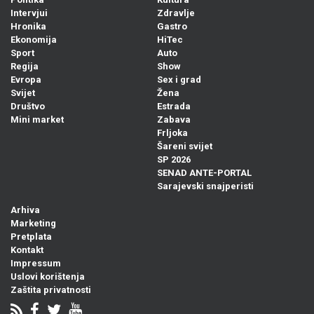
Intervjui
Zdravlje
Hronika
Gastro
Ekonomija
HiTec
Sport
Auto
Regija
Show
Evropa
Sex i grad
Svijet
Žena
Društvo
Estrada
Mini market
Zabava
Frljoka
Šareni svijet
SP 2026
SENAD ANTE-PORTAL
Sarajevski snajperisti
Arhiva
Marketing
Pretplata
Kontakt
Impressum
Uslovi korištenja
Zaštita privatnosti