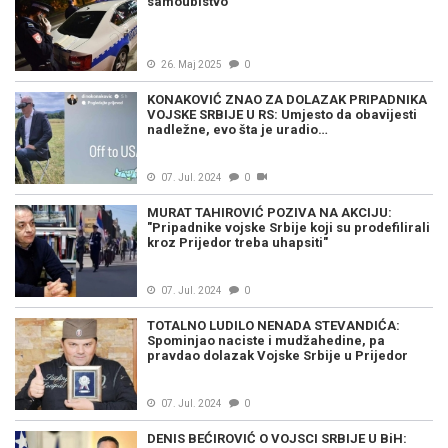
samoubistvo
26. Maj 2025
0
KONAKOVIĆ ZNAO ZA DOLAZAK PRIPADNIKA
VOJSKE SRBIJE U RS: Umjesto da obavijesti
nadležne, evo šta je uradio…
07. Jul. 2024
0
MURAT TAHIROVIĆ POZIVA NA AKCIJU:
"Pripadnike vojske Srbije koji su prodefilirali
kroz Prijedor treba uhapsiti"
07. Jul. 2024
0
TOTALNO LUDILO NENADA STEVANDIĆA:
Spominjao naciste i mudžahedine, pa
pravdao dolazak Vojske Srbije u Prijedor
07. Jul. 2024
0
DENIS BEĆIROVIĆ O VOJSCI SRBIJE U BiH: