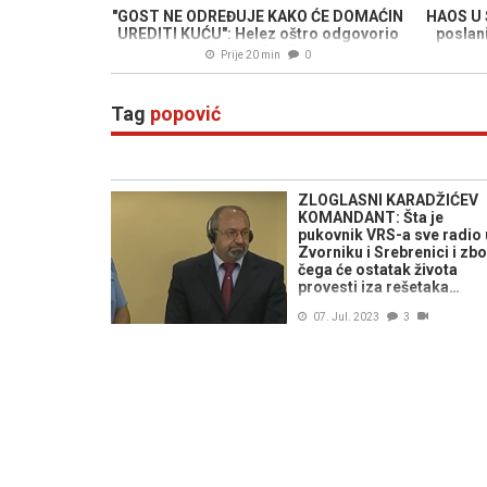
"GOST NE ODREĐUJE KAKO ĆE DOMAĆIN
HAOS U 
UREDITI KUĆU": Helez oštro odgovorio
poslani
Vučiću i Dodiku
Prije 20 min
0
Tag
popović
ZLOGLASNI KARADŽIĆEV
KOMANDANT: Šta je
pukovnik VRS-a sve radio 
Zvorniku i Srebrenici i zb
čega će ostatak života
provesti iza rešetaka…
07. Jul. 2023
3