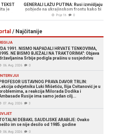
 TEKST
GENERALI LAŽU PUTINA: Rusi izmišljaju
ta je
pobjede na ukrajinskom frontu kako bi
a da ja
obmanuli šefa Kremlja
Prije 1h
0
ortal
/ Najčitanije
REGIJA
"DA 1991. NISMO NAPADALI HRVATE TENKOVIMA,
1995. NE BISMO BJEŽALI NA TRAKTORIMA": Objava
državljanina Srbije podigla prašinu u susjedstvu
06. Avg. 2026
0
INTERVJUI
PROFESOR USTAVNOG PRAVA DAVOR TRLIN:
Lekcija odvjetniku Luki Mišetiću, Ilija Cvitanović je u
problemima, a reakcija Milorada Dodika i
Ambasade Rusije ima samo jedan cilj...
07. Avg. 2026
3
SVIJET
TOTALNI DEBAKL SAUDIJSKE ARABIJE: Ovako
nešto im se nije desilo od 1985. godine
06. Avg. 2026
0