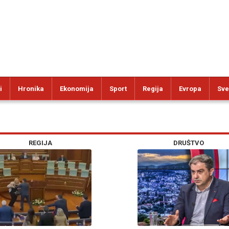
i
Hronika
Ekonomija
Sport
Regija
Evropa
Sve
REGIJA
DRUŠTVO