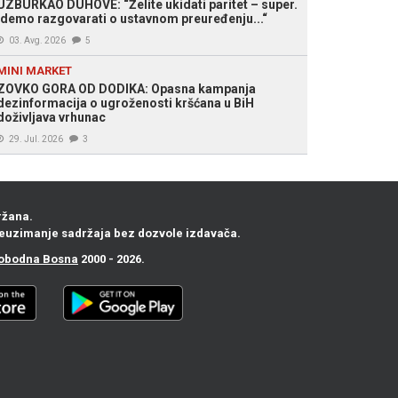
UZBURKAO DUHOVE: “Želite ukidati paritet – super.
Idemo razgovarati o ustavnom preuređenju...“
03. Avg. 2026
5
MINI MARKET
ZOVKO GORA OD DODIKA: Opasna kampanja
dezinformacija o ugroženosti kršćana u BiH
doživljava vrhunac
29. Jul. 2026
3
ržana.
euzimanje sadržaja bez dozvole izdavača.
obodna Bosna
2000 - 2026.