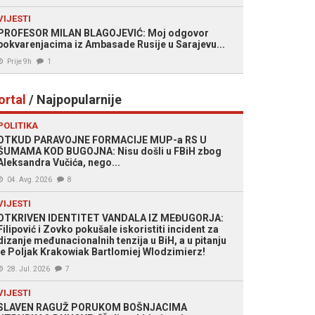
VIJESTI
PROFESOR MILAN BLAGOJEVIĆ: Moj odgovor
pokvarenjacima iz Ambasade Rusije u Sarajevu...
Prije 9h
1
ortal
/ Najpopularnije
POLITIKA
OTKUD PARAVOJNE FORMACIJE MUP-a RS U
ŠUMAMA KOD BUGOJNA: Nisu došli u FBiH zbog
Aleksandra Vučića, nego...
04. Avg. 2026
8
VIJESTI
OTKRIVEN IDENTITET VANDALA IZ MEĐUGORJA:
Filipović i Zovko pokušale iskoristiti incident za
dizanje međunacionalnih tenzija u BiH, a u pitanju
je Poljak Krakowiak Bartlomiej Wlodzimierz!
28. Jul. 2026
7
VIJESTI
SLAVEN RAGUŽ PORUKOM BOŠNJACIMA