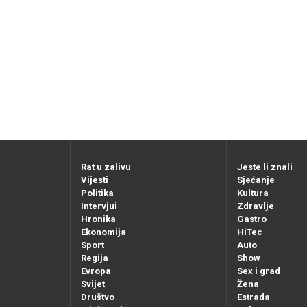
Rat u zalivu
Jeste li znali
Vijesti
Sjećanje
Politika
Kultura
Intervjui
Zdravlje
Hronika
Gastro
Ekonomija
HiTec
Sport
Auto
Regija
Show
Evropa
Sex i grad
Svijet
Žena
Društvo
Estrada