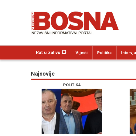
Rat u zalivu 💥
Vijesti
Politika
Intervju
Najnovije
POLITIKA