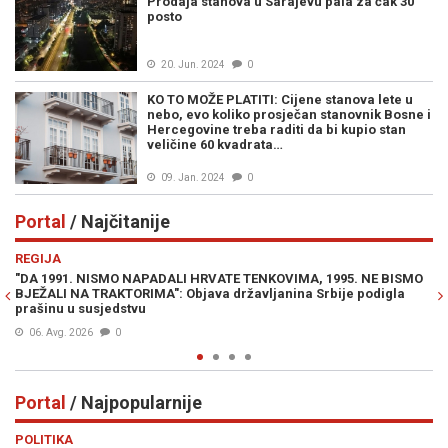
Prodaja stanova u Sarajevu pala za čak 30
posto
20. Jun. 2024
0
KO TO MOŽE PLATITI: Cijene stanova lete u
nebo, evo koliko prosječan stanovnik Bosne i
Hercegovine treba raditi da bi kupio stan
veličine 60 kvadrata…
09. Jan. 2024
0
Portal
/ Najčitanije
Previous
N
REGIJA
E
"DA 1991. NISMO NAPADALI HRVATE TENKOVIMA, 1995. NE BISMO
JE
BJEŽALI NA TRAKTORIMA": Objava državljanina Srbije podigla
IZ
prašinu u susjedstvu
06. Avg. 2026
0
Portal
/ Najpopularnije
Previous
N
POLITIKA
VI