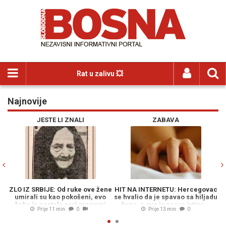
Rat u zalivu 💥
Najnovije
Previous
N
JESTE LI ZNALI
ZABAVA
ZLO IZ SRBIJE: Od ruke ove žene
HIT NA INTERNETU: Hercegovac
umirali su kao pokošeni, evo
se hvalio da je spavao sa hiljadu
kako je postala prvi masovni
žena, a ovo je prava istina...
Prije 11 min
0
Prije 13 min
0
ubica u regiji…