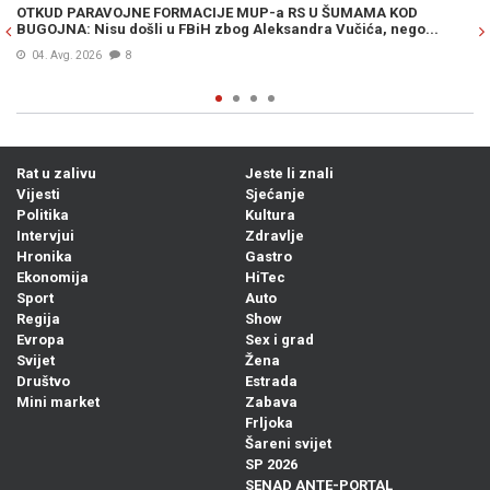
OTKUD PARAVOJNE FORMACIJE MUP-a RS U ŠUMAMA KOD
OT
BUGOJNA: Nisu došli u FBiH zbog Aleksandra Vučića, nego...
po
Bi
04. Avg. 2026
8
Rat u zalivu
Jeste li znali
Vijesti
Sjećanje
Politika
Kultura
Intervjui
Zdravlje
Hronika
Gastro
Ekonomija
HiTec
Sport
Auto
Regija
Show
Evropa
Sex i grad
Svijet
Žena
Društvo
Estrada
Mini market
Zabava
Frljoka
Šareni svijet
SP 2026
SENAD ANTE-PORTAL