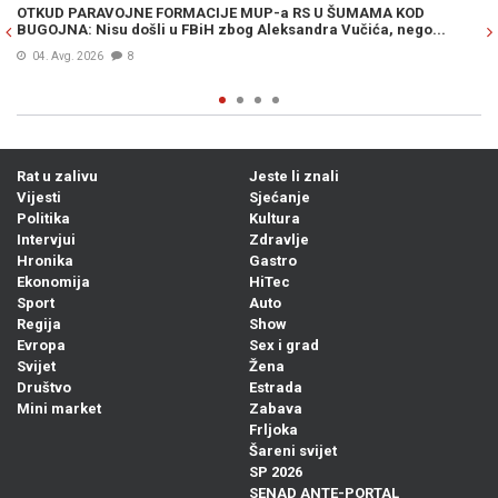
OTKUD PARAVOJNE FORMACIJE MUP-a RS U ŠUMAMA KOD
OT
BUGOJNA: Nisu došli u FBiH zbog Aleksandra Vučića, nego...
po
Bi
04. Avg. 2026
8
Rat u zalivu
Jeste li znali
Vijesti
Sjećanje
Politika
Kultura
Intervjui
Zdravlje
Hronika
Gastro
Ekonomija
HiTec
Sport
Auto
Regija
Show
Evropa
Sex i grad
Svijet
Žena
Društvo
Estrada
Mini market
Zabava
Frljoka
Šareni svijet
SP 2026
SENAD ANTE-PORTAL