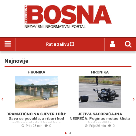
Rat u zalivu 💥
Najnovije
Previous
N
HRONIKA
HRONIKA
DRAMATIČNO NA SJEVERU BiH:
JEZIVA SAOBRAĆAJNA
Sava se povukla, a ribari kod
NESREĆA: Poginuo motociklista
po
Brčkog ugledali kosti koje
kod Hadžića
Prije 23 min
0
Prije 26 min
0
asociraju na ljudske