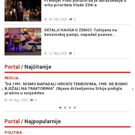
Premijer Pivić poručio da je obrazovanje u
vrhu prioriteta Vlade ZDK-a
04. Okt. 2024
0
DETALJI HAOSA U ZENICI: Tučnjava na
benzinskoj pumpi, napadač pozvao...
12. Maj 2024
1
Portal
/ Najčitanije
Previous
N
REGIJA
IN
"DA 1991. NISMO NAPADALI HRVATE TENKOVIMA, 1995. NE BISMO
PR
BJEŽALI NA TRAKTORIMA": Objava državljanina Srbije podigla
Lu
prašinu u susjedstvu
Mi
06. Avg. 2026
0
Portal
/ Najpopularnije
Previous
N
POLITIKA
VI