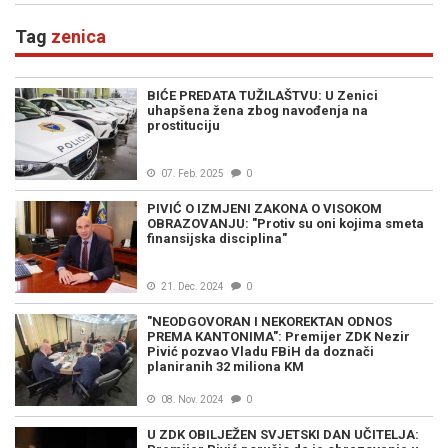
Tag
zenica
BIĆE PREDATA TUŽILAŠTVU: U Zenici
uhapšena žena zbog navođenja na
prostituciju
07. Feb. 2025
0
PIVIĆ O IZMJENI ZAKONA O VISOKOM
OBRAZOVANJU: "Protiv su oni kojima smeta
finansijska disciplina"
21. Dec. 2024
0
"NEODGOVORAN I NEKOREKTAN ODNOS
PREMA KANTONIMA": Premijer ZDK Nezir
Pivić pozvao Vladu FBiH da doznači
planiranih 32 miliona KM
08. Nov. 2024
0
U ZDK OBILJEŽEN SVJETSKI DAN UČITELJA: