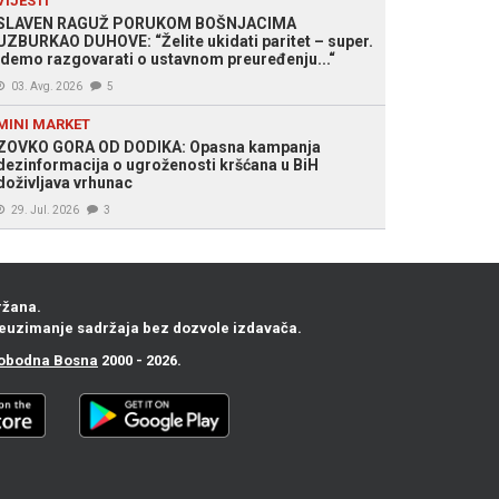
VIJESTI
SLAVEN RAGUŽ PORUKOM BOŠNJACIMA
UZBURKAO DUHOVE: “Želite ukidati paritet – super.
Idemo razgovarati o ustavnom preuređenju...“
03. Avg. 2026
5
MINI MARKET
ZOVKO GORA OD DODIKA: Opasna kampanja
dezinformacija o ugroženosti kršćana u BiH
doživljava vrhunac
29. Jul. 2026
3
ržana.
euzimanje sadržaja bez dozvole izdavača.
obodna Bosna
2000 - 2026.