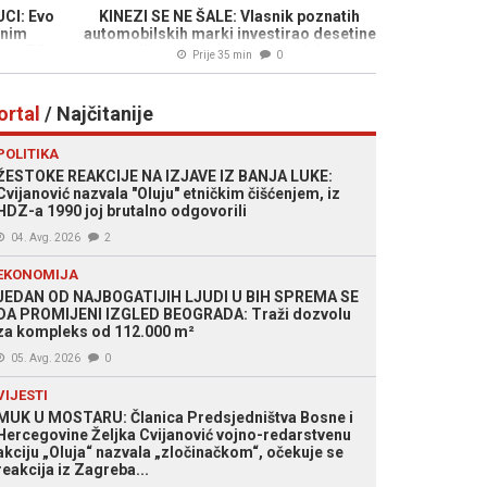
CI: Evo
KINEZI SE NE ŠALE: Vlasnik poznatih
vnim
automobilskih marki investirao desetine
a u RS-
miliona eura u južnokorejsku
Prije 35 min
0
kompaniju...
ortal
/ Najčitanije
POLITIKA
ŽESTOKE REAKCIJE NA IZJAVE IZ BANJA LUKE:
Cvijanović nazvala "Oluju" etničkim čišćenjem, iz
HDZ-a 1990 joj brutalno odgovorili
04. Avg. 2026
2
EKONOMIJA
JEDAN OD NAJBOGATIJIH LJUDI U BIH SPREMA SE
DA PROMIJENI IZGLED BEOGRADA: Traži dozvolu
za kompleks od 112.000 m²
05. Avg. 2026
0
VIJESTI
MUK U MOSTARU: Članica Predsjedništva Bosne i
Hercegovine Željka Cvijanović vojno-redarstvenu
akciju „Oluja“ nazvala „zločinačkom“, očekuje se
reakcija iz Zagreba...