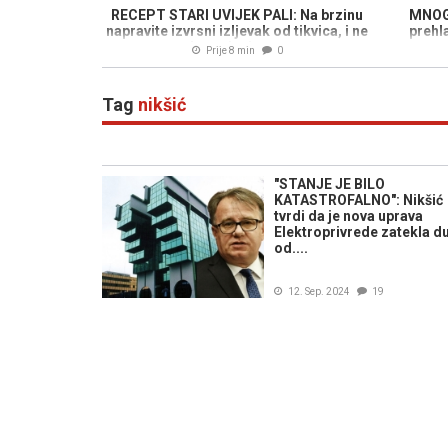
RECEPT STARI UVIJEK PALI: Na brzinu
MNOGI
napravite izvrsni izljevak od tikvica, i ne
prehl
zaboravite jogurt...
Prije 8 min
0
Tag
nikšić
"STANJE JE BILO
KATASTROFALNO": Nikšić
tvrdi da je nova uprava
Elektroprivrede zatekla d
od....
12. Sep. 2024
19