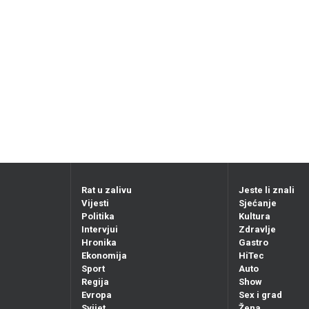
Rat u zalivu
Jeste li znali
Vijesti
Sjećanje
Politika
Kultura
Intervjui
Zdravlje
Hronika
Gastro
Ekonomija
HiTec
Sport
Auto
Regija
Show
Evropa
Sex i grad
Svijet
Žena