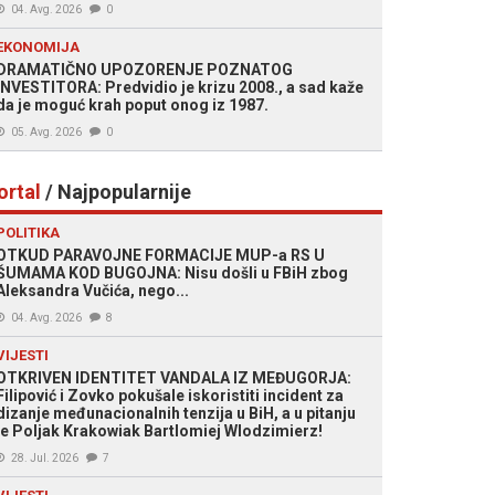
04. Avg. 2026
0
EKONOMIJA
DRAMATIČNO UPOZORENJE POZNATOG
INVESTITORA: Predvidio je krizu 2008., a sad kaže
da je moguć krah poput onog iz 1987.
05. Avg. 2026
0
ortal
/ Najpopularnije
POLITIKA
OTKUD PARAVOJNE FORMACIJE MUP-a RS U
ŠUMAMA KOD BUGOJNA: Nisu došli u FBiH zbog
Aleksandra Vučića, nego...
04. Avg. 2026
8
VIJESTI
OTKRIVEN IDENTITET VANDALA IZ MEĐUGORJA:
Filipović i Zovko pokušale iskoristiti incident za
dizanje međunacionalnih tenzija u BiH, a u pitanju
je Poljak Krakowiak Bartlomiej Wlodzimierz!
28. Jul. 2026
7