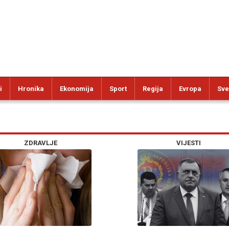
i
Hronika
Ekonomija
Sport
Regija
Evropa
Sve
ZDRAVLJE
VIJESTI