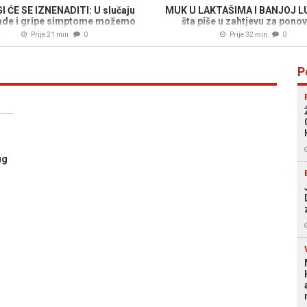
 ĆE SE IZNENADITI: U slučaju
MUK U LAKTAŠIMA I BANJOJ LU
ade i gripe simptome možemo
šta piše u zahtjevu za pono
ublažiti na ovaj način...
uvođenjem sankcija političarim
Prije 21 min
0
Prije 32 min
0
u...
P
ug