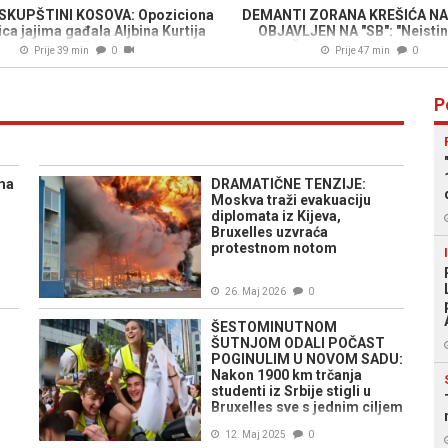
SKUPŠTINI KOSOVA: Opoziciona
DEMANTI ZORANA KREŠIĆA NA
ca jajima gađala Aljbina Kurtija
OBJAVLJEN NA "SB": "Neistini
(VIDEO)
tvrdnja Šemsudina Mehmedović
Prije 39 min
0
Prije 47 min
0
ne plaćam RTV taksu"
P
ma
DRAMATIČNE TENZIJE:
Moskva traži evakuaciju
diplomata iz Kijeva,
Bruxelles uzvraća
protestnom notom
26. Maj 2026
0
ŠESTOMINUTNOM
ŠUTNJOM ODALI POČAST
POGINULIM U NOVOM SADU:
Nakon 1900 km trčanja
studenti iz Srbije stigli u
Bruxelles sve s jednim ciljem
12. Maj 2025
0