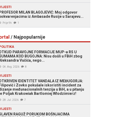
VIJESTI
PROFESOR MILAN BLAGOJEVIĆ: Moj odgovor
pokvarenjacima iz Ambasade Rusije u Sarajevu...
Prije 9h
1
ortal
/ Najpopularnije
POLITIKA
OTKUD PARAVOJNE FORMACIJE MUP-a RS U
ŠUMAMA KOD BUGOJNA: Nisu došli u FBiH zbog
Aleksandra Vučića, nego...
04. Avg. 2026
8
VIJESTI
OTKRIVEN IDENTITET VANDALA IZ MEĐUGORJA:
Filipović i Zovko pokušale iskoristiti incident za
dizanje međunacionalnih tenzija u BiH, a u pitanju
je Poljak Krakowiak Bartlomiej Wlodzimierz!
28. Jul. 2026
7
VIJESTI
SLAVEN RAGUŽ PORUKOM BOŠNJACIMA