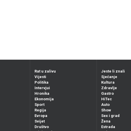
Rat u zalivu
Jeste li znali
Vijesti
Sjećanje
Politika
Kultura
Intervjui
Zdravlje
Hronika
Gastro
Ekonomija
HiTec
Sport
Auto
Regija
Show
Evropa
Sex i grad
Svijet
Žena
Društvo
Estrada