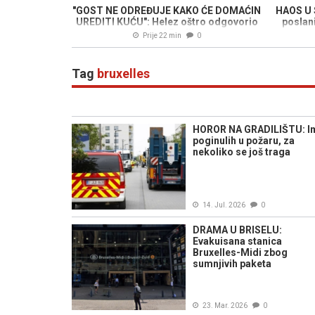
"GOST NE ODREĐUJE KAKO ĆE DOMAĆIN
HAOS U 
UREDITI KUĆU": Helez oštro odgovorio
poslani
Vučiću i Dodiku
Prije 22 min
0
Tag
bruxelles
HOROR NA GRADILIŠTU: I
poginulih u požaru, za
nekoliko se još traga
14. Jul. 2026
0
DRAMA U BRISELU:
Evakuisana stanica
Bruxelles-Midi zbog
sumnjivih paketa
23. Mar. 2026
0