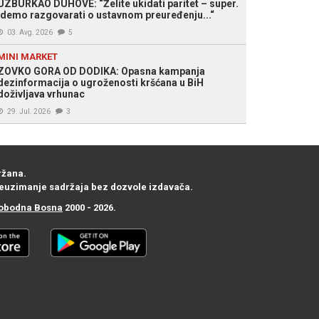
UZBURKAO DUHOVE: “Želite ukidati paritet – super.
Idemo razgovarati o ustavnom preuređenju...“
03. Avg. 2026
5
MINI MARKET
ZOVKO GORA OD DODIKA: Opasna kampanja
dezinformacija o ugroženosti kršćana u BiH
doživljava vrhunac
29. Jul. 2026
3
ržana.
euzimanje sadržaja bez dozvole izdavača.
obodna Bosna
2000 - 2026.