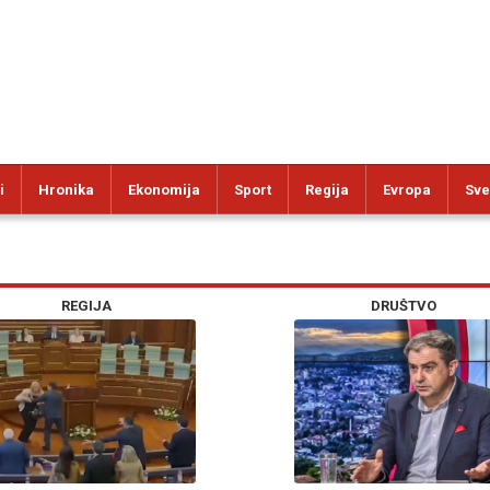
i
Hronika
Ekonomija
Sport
Regija
Evropa
Sve
REGIJA
DRUŠTVO