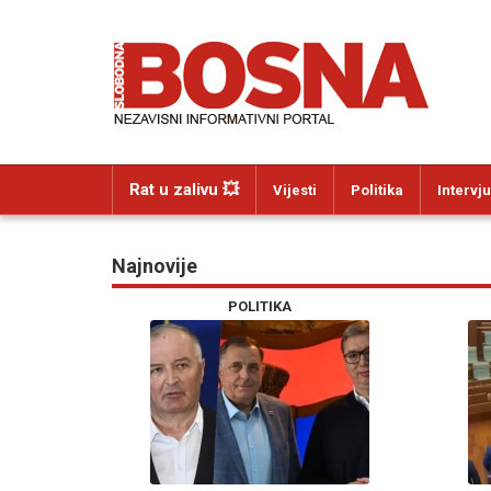
Rat u zalivu 💥
Vijesti
Politika
Intervju
Najnovije
POLITIKA