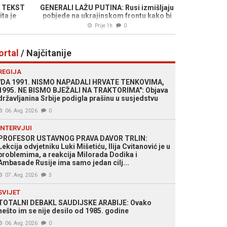
 TEKST
GENERALI LAŽU PUTINA: Rusi izmišljaju
ta je
pobjede na ukrajinskom frontu kako bi
a da ja
obmanuli šefa Kremlja
Prije 1h
0
ortal
/ Najčitanije
REGIJA
"DA 1991. NISMO NAPADALI HRVATE TENKOVIMA,
1995. NE BISMO BJEŽALI NA TRAKTORIMA": Objava
državljanina Srbije podigla prašinu u susjedstvu
06. Avg. 2026
0
INTERVJUI
PROFESOR USTAVNOG PRAVA DAVOR TRLIN:
Lekcija odvjetniku Luki Mišetiću, Ilija Cvitanović je u
problemima, a reakcija Milorada Dodika i
Ambasade Rusije ima samo jedan cilj...
07. Avg. 2026
3
SVIJET
TOTALNI DEBAKL SAUDIJSKE ARABIJE: Ovako
nešto im se nije desilo od 1985. godine
06. Avg. 2026
0