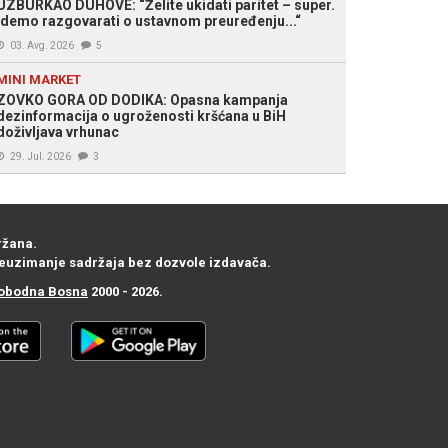
UZBURKAO DUHOVE: “Želite ukidati paritet – super.
Idemo razgovarati o ustavnom preuređenju...“
03. Avg. 2026
5
MINI MARKET
ZOVKO GORA OD DODIKA: Opasna kampanja
dezinformacija o ugroženosti kršćana u BiH
doživljava vrhunac
29. Jul. 2026
3
ržana.
euzimanje sadržaja bez dozvole izdavača.
obodna Bosna
2000 - 2026.