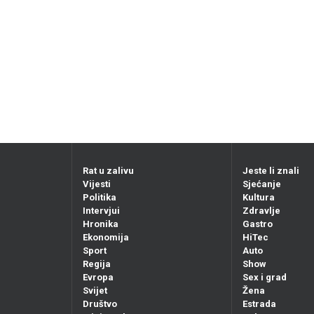
Rat u zalivu
Jeste li znali
Vijesti
Sjećanje
Politika
Kultura
Intervjui
Zdravlje
Hronika
Gastro
Ekonomija
HiTec
Sport
Auto
Regija
Show
Evropa
Sex i grad
Svijet
Žena
Društvo
Estrada