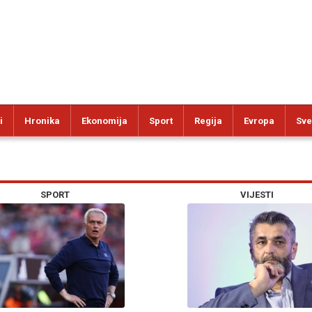
i
Hronika
Ekonomija
Sport
Regija
Evropa
Sve
SPORT
VIJESTI