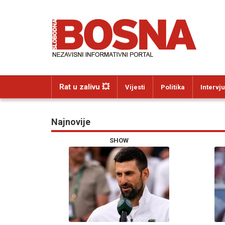
Rat u zalivu 💥
Vijesti
Politika
Intervju
Najnovije
SHOW