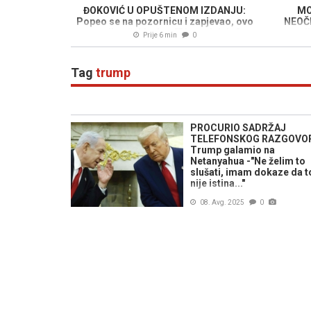
ĐOKOVIĆ U OPUŠTENOM IZDANJU:
MO
Popeo se na pozornicu i zapjevao, ovo
NEOČE
se nije očekivalo - "Pivo mi daj..."
zvi
Prije 6 min
0
Tag
trump
PROCURIO SADRŽAJ
TELEFONSKOG RAZGOVO
Trump galamio na
Netanyahua -"Ne želim to
slušati, imam dokaze da t
nije istina..."
08. Avg. 2025
0