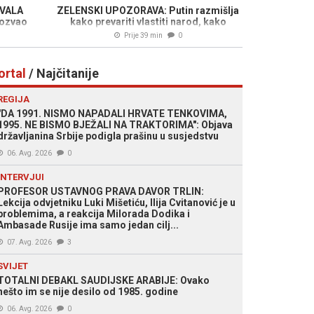
ZVALA
ZELENSKI UPOZORAVA: Putin razmišlja
rozvao
kako prevariti vlastiti narod, kako
Roćeviću
provesti masovnu mobilizaciju, a da je...
Prije 39 min
0
nice bili
i
ortal
/ Najčitanije
REGIJA
"DA 1991. NISMO NAPADALI HRVATE TENKOVIMA,
1995. NE BISMO BJEŽALI NA TRAKTORIMA": Objava
državljanina Srbije podigla prašinu u susjedstvu
06. Avg. 2026
0
INTERVJUI
PROFESOR USTAVNOG PRAVA DAVOR TRLIN:
Lekcija odvjetniku Luki Mišetiću, Ilija Cvitanović je u
problemima, a reakcija Milorada Dodika i
Ambasade Rusije ima samo jedan cilj...
07. Avg. 2026
3
SVIJET
TOTALNI DEBAKL SAUDIJSKE ARABIJE: Ovako
nešto im se nije desilo od 1985. godine
06. Avg. 2026
0