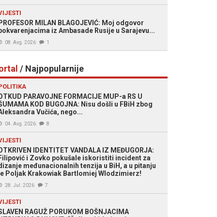
VIJESTI
PROFESOR MILAN BLAGOJEVIĆ: Moj odgovor
pokvarenjacima iz Ambasade Rusije u Sarajevu...
08. Avg. 2026
1
ortal
/ Najpopularnije
POLITIKA
OTKUD PARAVOJNE FORMACIJE MUP-a RS U
ŠUMAMA KOD BUGOJNA: Nisu došli u FBiH zbog
Aleksandra Vučića, nego...
04. Avg. 2026
8
VIJESTI
OTKRIVEN IDENTITET VANDALA IZ MEĐUGORJA:
Filipović i Zovko pokušale iskoristiti incident za
dizanje međunacionalnih tenzija u BiH, a u pitanju
je Poljak Krakowiak Bartlomiej Wlodzimierz!
28. Jul. 2026
7
VIJESTI
SLAVEN RAGUŽ PORUKOM BOŠNJACIMA