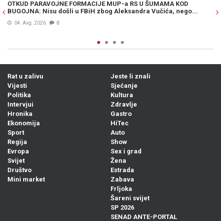
OTKUD PARAVOJNE FORMACIJE MUP-a RS U ŠUMAMA KOD
OT
BUGOJNA: Nisu došli u FBiH zbog Aleksandra Vučića, nego...
po
Bi
04. Avg. 2026
8
Rat u zalivu
Jeste li znali
Vijesti
Sjećanje
Politika
Kultura
Intervjui
Zdravlje
Hronika
Gastro
Ekonomija
HiTec
Sport
Auto
Regija
Show
Evropa
Sex i grad
Svijet
Žena
Društvo
Estrada
Mini market
Zabava
Frljoka
Šareni svijet
SP 2026
SENAD ANTE-PORTAL