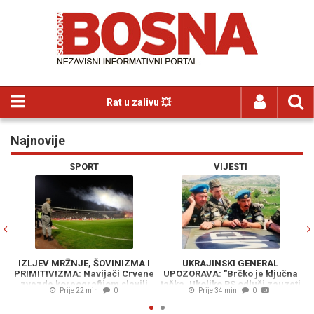
Rat u zalivu 💥
Najnovije
Previous
N
SPORT
VIJESTI
IZLJEV MRŽNJE, ŠOVINIZMA I
UKRAJINSKI GENERAL
PRIMITIVIZMA: Navijači Crvene
UPOZORAVA: "Brčko je ključna
zvezde koreografijom slavili
tačka. Ukoliko RS odluči zauzeti
Prije 22 min
0
Prije 34 min
0
Ratka Mladića, a pazite kako su
koridor, NATO-a će morati
Zelenskog nazvali
povući snage sa Baltika"