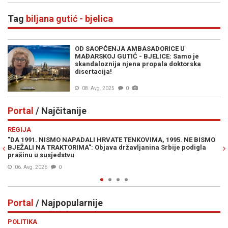
Tag
biljana gutić - bjelica
OD SAOPĆENJA AMBASADORICE U
MAĐARSKOJ GUTIĆ - BJELICE: Samo je
skandaloznija njena propala doktorska
disertacija!
08. Avg. 2025
0
Portal
/ Najčitanije
Previous
N
REGIJA
IN
"DA 1991. NISMO NAPADALI HRVATE TENKOVIMA, 1995. NE BISMO
PR
BJEŽALI NA TRAKTORIMA": Objava državljanina Srbije podigla
Lu
prašinu u susjedstvu
Mi
06. Avg. 2026
0
Portal
/ Najpopularnije
Previous
N
POLITIKA
VI