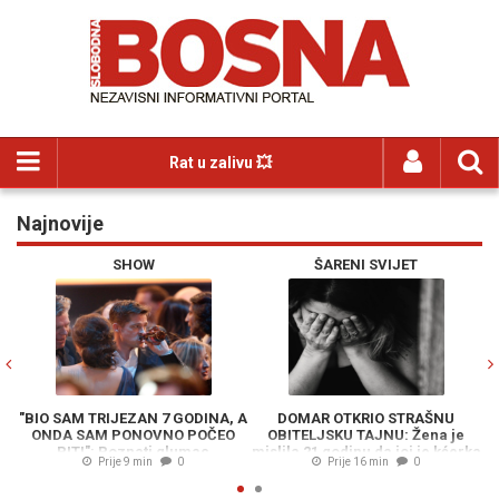
Rat u zalivu 💥
Najnovije
Previous
N
SHOW
ŠARENI SVIJET
"BIO SAM TRIJEZAN 7 GODINA, A
DOMAR OTKRIO STRAŠNU
ONDA SAM PONOVNO POČEO
OBITELJSKU TAJNU: Žena je
PITI": Poznati glumac
mislila 21 godinu da joj je kćerka
H
Prije 9 min
0
Prije 16 min
0
progovorio o alkoholu i teškom
mrtva, a onda je istina izašla na
razdoblju nakon razvoda
vidjelo