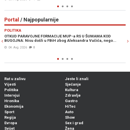
Portal
/ Najpopularnije
Previous
N
POLITIKA
VI
OTKUD PARAVOJNE FORMACIJE MUP-a RS U ŠUMAMA KOD
OT
BUGOJNA: Nisu došli u FBiH zbog Aleksandra Vučića, nego...
po
Bi
04. Avg. 2026
8
Rat u zalivu
Jeste li znali
Vijesti
Sjećanje
Politika
Kultura
Intervjui
Zdravlje
Hronika
Gastro
Ekonomija
HiTec
Sport
Auto
Regija
Show
Evropa
Sex i grad
Svijet
Žena