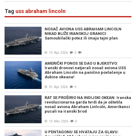
Tag
uss abraham lincoln
NOSAČ AVIONA USS ABRAHAM LINCOLN
NIKAD BLIŽE IRANSKOJ GRANICI:
Samoubilački potez ili imaju tajni plan
13. Apr. 2026
0
AMERIČKI PONOS SE DAO U BJEKSTVO:
Iranski dronovi natjerali nosač aviona USS
Abraham Lincoln na panično povlačenje u
dubine okeana!
01. Apr. 2026
0
RAT SE PROŠIRIO NA INDIJSKI OKEAN: Iranska
revolucionarna garda tvrdi da je oštetila
nosač aviona Abraham Linlcoln, Amerikanci
pucali na iranski brod
13. Mar. 2026
0
U PENTAGONU SE HVATAJU ZA GLAVU: