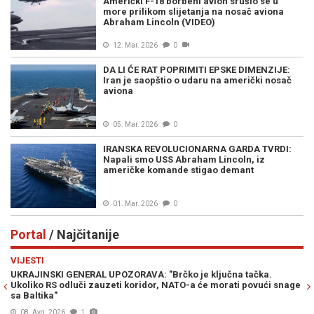
Američki F-18 borbeni avion srušio se u
more prilikom slijetanja na nosač aviona
Abraham Lincoln (VIDEO)
12. Mar. 2026
0
DA LI ĆE RAT POPRIMITI EPSKE DIMENZIJE:
Iran je saopštio o udaru na američki nosač
aviona
05. Mar. 2026
0
IRANSKA REVOLUCIONARNA GARDA TVRDI:
Napali smo USS Abraham Lincoln, iz
američke komande stigao demant
01. Mar. 2026
0
Portal
/ Najčitanije
Previous
N
VIJESTI
VI
UKRAJINSKI GENERAL UPOZORAVA: "Brčko je ključna tačka.
PR
Ukoliko RS odluči zauzeti koridor, NATO-a će morati povući snage
Am
sa Baltika"
08. Avg. 2026
1