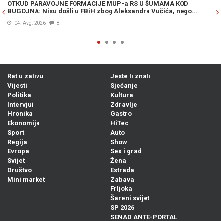
OTKUD PARAVOJNE FORMACIJE MUP-a RS U ŠUMAMA KOD
OT
BUGOJNA: Nisu došli u FBiH zbog Aleksandra Vučića, nego...
po
Bi
04. Avg. 2026
8
Rat u zalivu
Jeste li znali
Vijesti
Sjećanje
Politika
Kultura
Intervjui
Zdravlje
Hronika
Gastro
Ekonomija
HiTec
Sport
Auto
Regija
Show
Evropa
Sex i grad
Svijet
Žena
Društvo
Estrada
Mini market
Zabava
Frljoka
Šareni svijet
SP 2026
SENAD ANTE-PORTAL