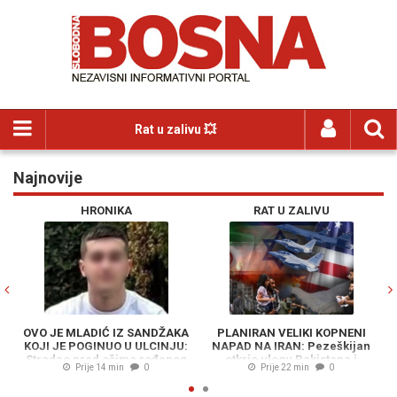
Rat u zalivu 💥
Najnovije
Previous
N
HRONIKA
RAT U ZALIVU
OVO JE MLADIĆ IZ SANDŽAKA
PLANIRAN VELIKI KOPNENI
KOJI JE POGINUO U ULCINJU:
NAPAD NA IRAN: Pezeškijan
Stradao pred očima rođenog
otkrio ulogu Pakistana i
n
Prije 14 min
0
Prije 22 min
0
brata - Osumnjičeni vozio
Avganistana - "Plan neprijatelja
DROGIRAN i izazvao nesreću
je propao"