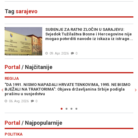
Tag
sarajevo
SUĐENJE ZA RATNI ZLOČIN U SARAJEVU:
Svjedok Tužilaštva Bosne i Hercegovine nije
mogao potvrditi navode iz iskaza iz istrage...
09. Apr. 2026
0
Portal
/ Najčitanije
Previous
N
REGIJA
IN
"DA 1991. NISMO NAPADALI HRVATE TENKOVIMA, 1995. NE BISMO
PR
BJEŽALI NA TRAKTORIMA": Objava državljanina Srbije podigla
Lu
prašinu u susjedstvu
Mi
06. Avg. 2026
0
Portal
/ Najpopularnije
Previous
N
POLITIKA
VI