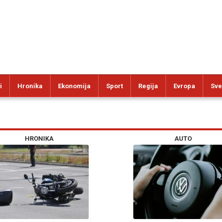
i
Hronika
Ekonomija
Sport
Regija
Evropa
Sve
HRONIKA
AUTO