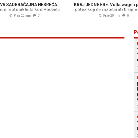
IVA SAOBRAĆAJNA NESREĆA:
KRAJ JEDNE ERE: Volkswagen 
uo motociklista kod Hadžića
potez koji će razočarati brojn
Prije 23 min
0
Prije 28 min
0
P