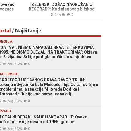
povukao
ZELENSKI DOŠAO NAORUŽAN U
e vozače
BEOGRAD?: Kod njegovog bliskog
savjetnika navodno se nalazio pištolj u
Prije 1h
0
džepu sakoa (FOTO)
ortal
/ Najčitanije
REGIJA
"DA 1991. NISMO NAPADALI HRVATE TENKOVIMA,
1995. NE BISMO BJEŽALI NA TRAKTORIMA": Objava
državljanina Srbije podigla prašinu u susjedstvu
06. Avg. 2026
0
INTERVJUI
PROFESOR USTAVNOG PRAVA DAVOR TRLIN:
Lekcija odvjetniku Luki Mišetiću, Ilija Cvitanović je u
problemima, a reakcija Milorada Dodika i
Ambasade Rusije ima samo jedan cilj...
07. Avg. 2026
3
SVIJET
TOTALNI DEBAKL SAUDIJSKE ARABIJE: Ovako
nešto im se nije desilo od 1985. godine
06. Avg. 2026
0