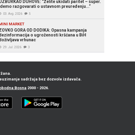
UZBURKAO DUHOVE: “Želite ukidati paritet – super.
Idemo razgovarati o ustavnom preuređenju...“
03. Avg. 2026
5
MINI MARKET
ZOVKO GORA OD DODIKA: Opasna kampanja
dezinformacija o ugroženosti kršćana u BiH
doživljava vrhunac
29. Jul. 2026
3
ržana.
euzimanje sadržaja bez dozvole izdavača.
obodna Bosna
2000 - 2026.