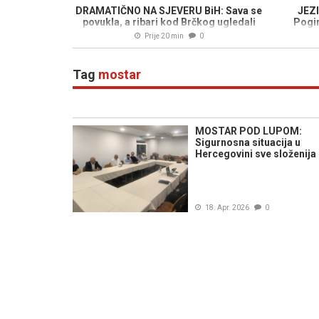
DRAMATIČNO NA SJEVERU BiH: Sava se
JEZ
povukla, a ribari kod Brčkog ugledali
Pogin
kosti koje asociraju na ljudske
Prije 20 min
0
Tag
mostar
MOSTAR POD LUPOM:
Sigurnosna situacija u
Hercegovini sve složenija
18. Apr. 2026
0