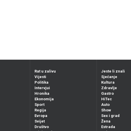
Rat u zalivu
Jeste li znali
Vijesti
Sjećanje
Politika
Kultura
Intervjui
Zdravlje
Hronika
Gastro
Ekonomija
HiTec
Sport
Auto
Regija
Show
Evropa
Sex i grad
Svijet
Žena
Društvo
Estrada