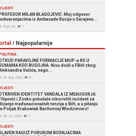
VIJESTI
PROFESOR MILAN BLAGOJEVIĆ: Moj odgovor
pokvarenjacima iz Ambasade Rusije u Sarajevu...
Prije 12h
1
ortal
/ Najpopularnije
POLITIKA
OTKUD PARAVOJNE FORMACIJE MUP-a RS U
ŠUMAMA KOD BUGOJNA: Nisu došli u FBiH zbog
Aleksandra Vučića, nego...
04. Avg. 2026
8
VIJESTI
OTKRIVEN IDENTITET VANDALA IZ MEĐUGORJA:
Filipović i Zovko pokušale iskoristiti incident za
dizanje međunacionalnih tenzija u BiH, a u pitanju
je Poljak Krakowiak Bartlomiej Wlodzimierz!
28. Jul. 2026
7
VIJESTI
SLAVEN RAGUŽ PORUKOM BOŠNJACIMA