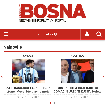
Rat u zalivu 💥
Najnovije
Previous
N
SVIJET
POLITIKA
ZASTRAŠUJUĆI TAJNI DOSJE:
"GOST NE ODREĐUJE KAKO ĆE
Lionel Messi bio glavna meta
DOMAĆIN UREDITI KUĆU": Helez
terorista na Svjetskom prvenstvu
oštro odgovorio Vučiću i Dodiku
Prije 20 min
0
Prije 38 min
0