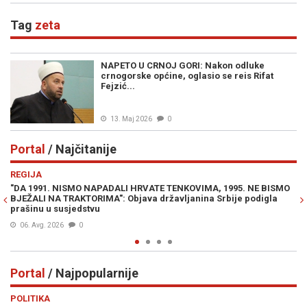
Tag
zeta
NAPETO U CRNOJ GORI: Nakon odluke
crnogorske općine, oglasio se reis Rifat
Fejzić...
13. Maj 2026
0
Portal
/ Najčitanije
Previous
N
REGIJA
IN
"DA 1991. NISMO NAPADALI HRVATE TENKOVIMA, 1995. NE BISMO
PR
BJEŽALI NA TRAKTORIMA": Objava državljanina Srbije podigla
Lu
prašinu u susjedstvu
Mi
06. Avg. 2026
0
Portal
/ Najpopularnije
Previous
N
POLITIKA
VI