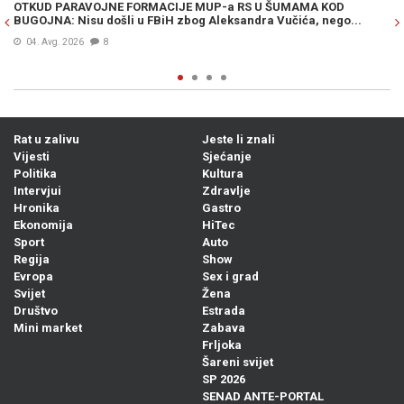
OTKUD PARAVOJNE FORMACIJE MUP-a RS U ŠUMAMA KOD
OT
BUGOJNA: Nisu došli u FBiH zbog Aleksandra Vučića, nego...
po
Bi
04. Avg. 2026
8
Rat u zalivu
Jeste li znali
Vijesti
Sjećanje
Politika
Kultura
Intervjui
Zdravlje
Hronika
Gastro
Ekonomija
HiTec
Sport
Auto
Regija
Show
Evropa
Sex i grad
Svijet
Žena
Društvo
Estrada
Mini market
Zabava
Frljoka
Šareni svijet
SP 2026
SENAD ANTE-PORTAL