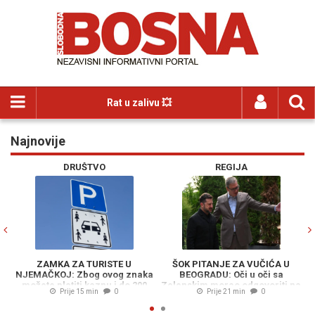
Rat u zalivu 💥
Najnovije
Previous
N
DRUŠTVO
REGIJA
ZAMKA ZA TURISTE U
ŠOK PITANJE ZA VUČIĆA U
N
NJEMAČKOJ: Zbog ovog znaka
BEOGRADU: Oči u oči sa
pu
možete platiti kaznu i do 200
Zelenskim morao odgovoriti na
Prije 15 min
0
Prije 21 min
0
eura
pitanje o namjerama Vladimira
Putina