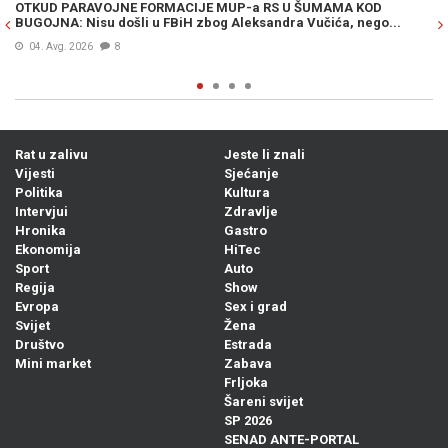
OTKUD PARAVOJNE FORMACIJE MUP-a RS U ŠUMAMA KOD
OT
BUGOJNA: Nisu došli u FBiH zbog Aleksandra Vučića, nego...
po
Bi
04. Avg. 2026
8
Rat u zalivu
Jeste li znali
Vijesti
Sjećanje
Politika
Kultura
Intervjui
Zdravlje
Hronika
Gastro
Ekonomija
HiTec
Sport
Auto
Regija
Show
Evropa
Sex i grad
Svijet
Žena
Društvo
Estrada
Mini market
Zabava
Frljoka
Šareni svijet
SP 2026
SENAD ANTE-PORTAL