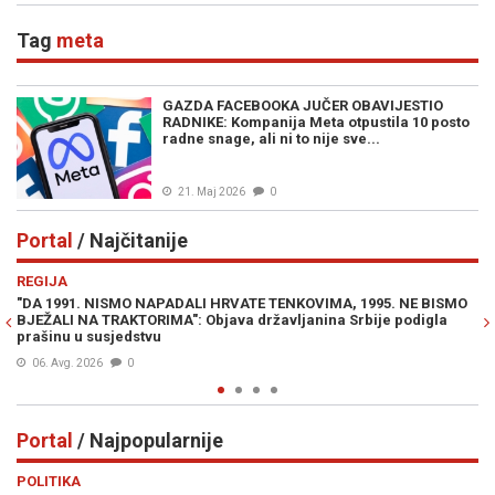
Tag
meta
GAZDA FACEBOOKA JUČER OBAVIJESTIO
RADNIKE: Kompanija Meta otpustila 10 posto
radne snage, ali ni to nije sve...
21. Maj 2026
0
Portal
/ Najčitanije
Previous
N
REGIJA
E
"DA 1991. NISMO NAPADALI HRVATE TENKOVIMA, 1995. NE BISMO
JE
BJEŽALI NA TRAKTORIMA": Objava državljanina Srbije podigla
IZ
prašinu u susjedstvu
06. Avg. 2026
0
Portal
/ Najpopularnije
Previous
N
POLITIKA
VI