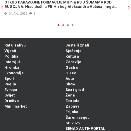
OTKUD PARAVOJNE FORMACIJE MUP-a RS U ŠUMAMA KOD
OT
BUGOJNA: Nisu došli u FBiH zbog Aleksandra Vučića, nego...
po
Bi
04. Avg. 2026
8
Rat u zalivu
Jeste li znali
Vijesti
Sjećanje
Politika
Kultura
Intervjui
Zdravlje
Hronika
Gastro
Ekonomija
HiTec
Sport
Auto
Regija
Show
Evropa
Sex i grad
Svijet
Žena
Društvo
Estrada
Mini market
Zabava
Frljoka
Šareni svijet
SP 2026
SENAD ANTE-PORTAL