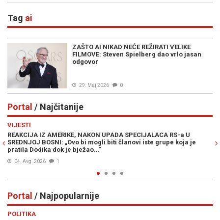
Tag
ai
ZAŠTO AI NIKAD NEĆE REŽIRATI VELIKE
FILMOVE: Steven Spielberg dao vrlo jasan
odgovor
29. Maj 2026
0
Portal
/ Najčitanije
Previous
N
VIJESTI
PO
REAKCIJA IZ AMERIKE, NAKON UPADA SPECIJALACA RS-a U
ŽE
SREDNJOJ BOSNI: „Ovo bi mogli biti članovi iste grupe koja je
"O
pratila Dodika dok je bježao...“
04. Avg. 2026
1
Portal
/ Najpopularnije
Previous
N
POLITIKA
VI