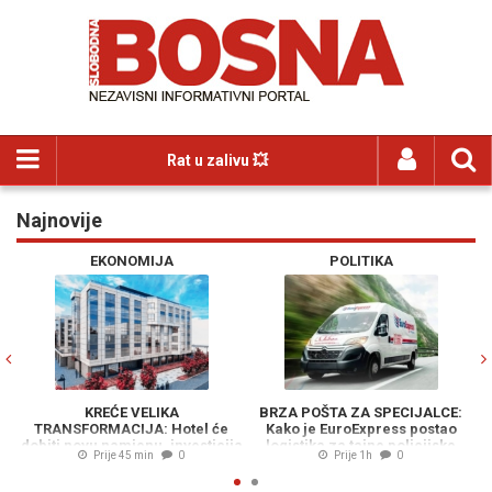
Rat u zalivu 💥
Najnovije
Previous
N
EKONOMIJA
POLITIKA
KREĆE VELIKA
BRZA POŠTA ZA SPECIJALCE:
TRANSFORMACIJA: Hotel će
Kako je EuroExpress postao
O
dobiti novu namjenu, investicija
logistika za tajne policijske
Prije 45 min
0
Prije 1h
0
vrijedna 23 miliona KM
operacije MUP-a RS