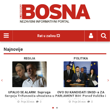
Rat u zalivu 💥
Najnovije
Previous
N
REGIJA
POLITIKA
UPALIO SE ALARM: Supruga
OVO SU KANDIDATI SNSD-a ZA
Sergeja Trifunovića uhvaćena u
PARLAMENT BiH: Pored Vulićke i
ME
krađi sakoa u Zari
Amidžića tu su i...
Prije 30 min
0
Prije 34 min
0