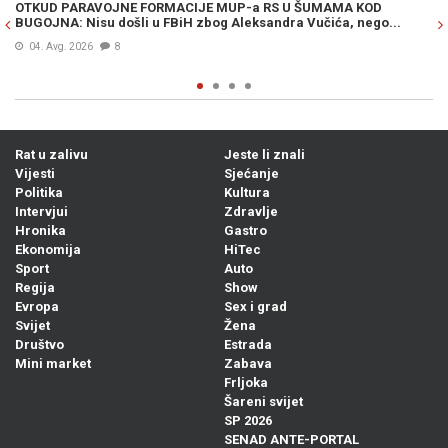
OTKUD PARAVOJNE FORMACIJE MUP-a RS U ŠUMAMA KOD
OT
BUGOJNA: Nisu došli u FBiH zbog Aleksandra Vučića, nego...
po
Bi
04. Avg. 2026
8
Rat u zalivu
Jeste li znali
Vijesti
Sjećanje
Politika
Kultura
Intervjui
Zdravlje
Hronika
Gastro
Ekonomija
HiTec
Sport
Auto
Regija
Show
Evropa
Sex i grad
Svijet
Žena
Društvo
Estrada
Mini market
Zabava
Frljoka
Šareni svijet
SP 2026
SENAD ANTE-PORTAL