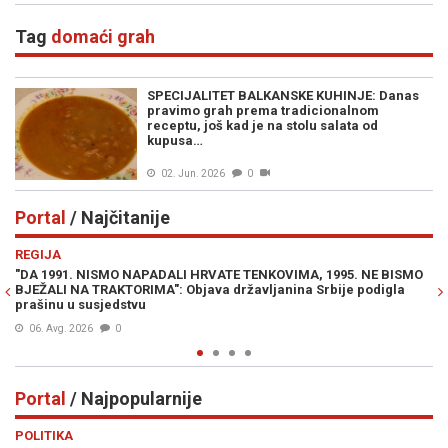
Tag
domaći grah
SPECIJALITET BALKANSKE KUHINJE: Danas
pravimo grah prema tradicionalnom
receptu, još kad je na stolu salata od
kupusa…
02. Jun. 2026
0
Portal
/ Najčitanije
Previous
N
REGIJA
E
"DA 1991. NISMO NAPADALI HRVATE TENKOVIMA, 1995. NE BISMO
JE
BJEŽALI NA TRAKTORIMA": Objava državljanina Srbije podigla
IZ
prašinu u susjedstvu
06. Avg. 2026
0
Portal
/ Najpopularnije
Previous
N
POLITIKA
VI