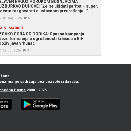
SLAVEN RAGUŽ PORUKOM BOŠNJACIMA
UZBURKAO DUHOVE: “Želite ukidati paritet – super.
Idemo razgovarati o ustavnom preuređenju...“
03. Avg. 2026
5
MINI MARKET
ZOVKO GORA OD DODIKA: Opasna kampanja
dezinformacija o ugroženosti kršćana u BiH
doživljava vrhunac
29. Jul. 2026
3
ržana.
euzimanje sadržaja bez dozvole izdavača.
obodna Bosna
2000 - 2026.