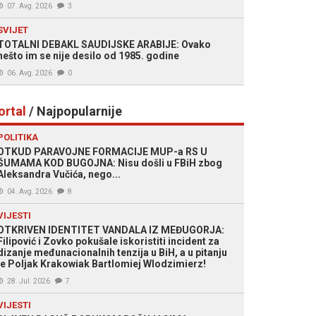
07. Avg. 2026
3
SVIJET
TOTALNI DEBAKL SAUDIJSKE ARABIJE: Ovako
nešto im se nije desilo od 1985. godine
06. Avg. 2026
0
ortal
/ Najpopularnije
POLITIKA
OTKUD PARAVOJNE FORMACIJE MUP-a RS U
ŠUMAMA KOD BUGOJNA: Nisu došli u FBiH zbog
Aleksandra Vučića, nego...
04. Avg. 2026
8
VIJESTI
OTKRIVEN IDENTITET VANDALA IZ MEĐUGORJA:
Filipović i Zovko pokušale iskoristiti incident za
dizanje međunacionalnih tenzija u BiH, a u pitanju
je Poljak Krakowiak Bartlomiej Wlodzimierz!
28. Jul. 2026
7
VIJESTI