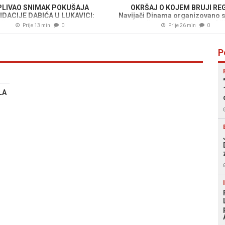
PLIVAO SNIMAK POKUŠAJA
OKRŠAJ O KOJEM BRUJI REG
IDACIJE DABIĆA U LUKAVICI:
Navijači Dinama organizovano sa
 ga pratio dok je šetao psa, pa
napali pristalice Hajduka (V
Prije 13 min
0
Prije 26 min
0
mu pucao s leđa (VIDEO)
P
LA