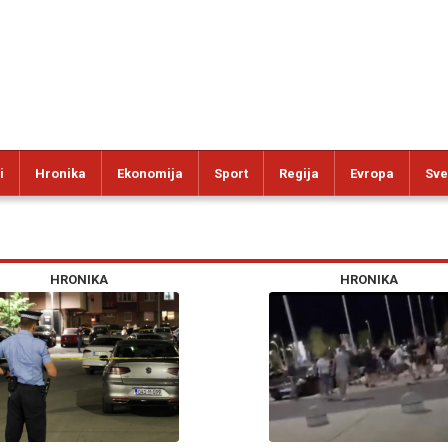
i
Hronika
Ekonomija
Sport
Regija
Evropa
Sve
HRONIKA
HRONIKA