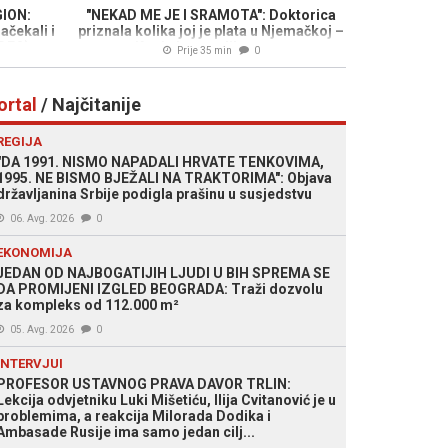
ION:
"NEKAD ME JE I SRAMOTA": Doktorica
čekali i
priznala kolika joj je plata u Njemačkoj –
IDEO)
cifra je iznenadila mnoge
Prije 35 min
0
ortal
/ Najčitanije
REGIJA
"DA 1991. NISMO NAPADALI HRVATE TENKOVIMA,
1995. NE BISMO BJEŽALI NA TRAKTORIMA": Objava
državljanina Srbije podigla prašinu u susjedstvu
06. Avg. 2026
0
EKONOMIJA
JEDAN OD NAJBOGATIJIH LJUDI U BIH SPREMA SE
DA PROMIJENI IZGLED BEOGRADA: Traži dozvolu
za kompleks od 112.000 m²
05. Avg. 2026
0
INTERVJUI
PROFESOR USTAVNOG PRAVA DAVOR TRLIN:
Lekcija odvjetniku Luki Mišetiću, Ilija Cvitanović je u
problemima, a reakcija Milorada Dodika i
Ambasade Rusije ima samo jedan cilj...