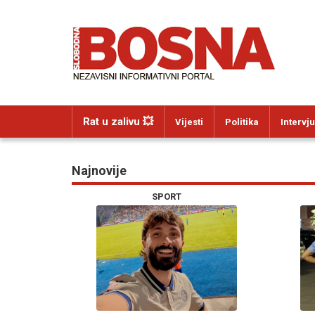
Rat u zalivu 💥
Vijesti
Politika
Intervju
Najnovije
SPORT