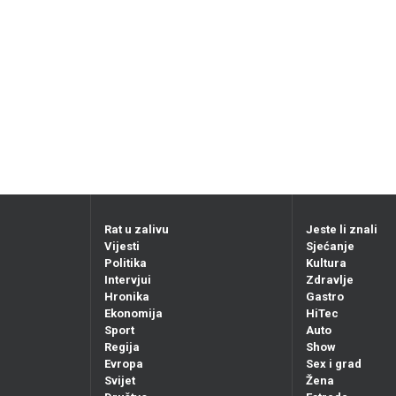
Rat u zalivu
Jeste li znali
Vijesti
Sjećanje
Politika
Kultura
Intervjui
Zdravlje
Hronika
Gastro
Ekonomija
HiTec
Sport
Auto
Regija
Show
Evropa
Sex i grad
Svijet
Žena