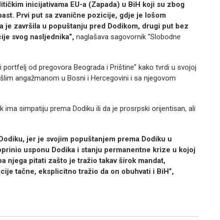
itičkim inicijativama EU-a (Zapada) u BiH koji su zbog
ast. Prvi put sa zvanične pozicije, gdje je lošom
a je završila u popuštanju pred Dodikom, drugi put bez
cije svog nasljednika”,
naglašava sagovornik “Slobodne
 portfelj od pregovora Beograda i Prištine” kako tvrdi u svojoj
 prošlim angažmanom u Bosni i Hercegovini i sa njegovom
ima simpatiju prema Dodiku ili da je prosrpski orijentisan, ali
Dodiku, jer je svojim popuštanjem prema Dodiku u
prinio usponu Dodika i stanju permanentne krize u kojoj
a njega pitati zašto je tražio takav širok mandat,
cije tačne, eksplicitno tražio da on obuhvati i BiH”,