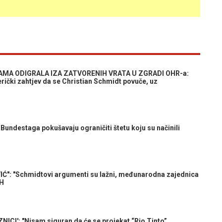
AMA ODIGRALA IZA ZATVORENIH VRATA U ZGRADI OHR-a:
rički zahtjev da se Christian Schmidt povuče, uz
ndestaga pokušavaju ograničiti štetu koju su načinili
: "Schmidtovi argumenti su lažni, međunarodna zajednica
iH
I': "Nisam siguran da će se projekat “Rio Tinto”