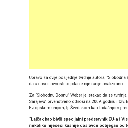
Upravo za dvije posljednje tvrdnje autora, "Slobodna
da u našoj javnosti to pitanje nije ranije analizirano.
Za “Slobodnu Bosnu” Weber je istakao da se tvrdnja 
Sarajevu” prvenstveno odnosi na 2009. godinu i tz
Evropskom unijom, tj. Švedskom kao tadašnjom pred
“Lajčak kao bivši specijalni predstavnik EU-a i 
nekoliko mjeseci kasnije doslovce pobjegao od te 