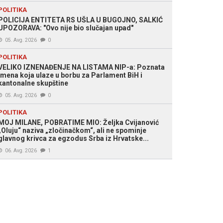
POLITIKA
POLICIJA ENTITETA RS UŠLA U BUGOJNO, SALKIĆ
UPOZORAVA: "Ovo nije bio slučajan upad"
av Lajčak / Milorad Dodik (Foto: Arhiv)
05. Avg. 2026
0
POLITIKA
VELIKO IZNENAĐENJE NA LISTAMA NIP-a: Poznata
imena koja ulaze u borbu za Parlament BiH i
kantonalne skupštine
05. Avg. 2026
0
POLITIKA
MOJ MILANE, POBRATIME MIO: Željka Cvijanović
„Oluju“ naziva „zločinačkom“, ali ne spominje
glavnog krivca za egzodus Srba iz Hrvatske...
06. Avg. 2026
1