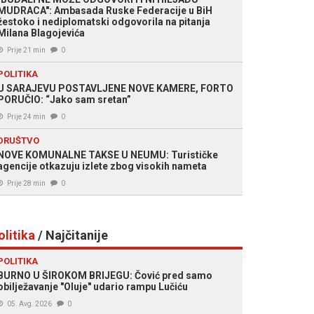
MUDRACA": Ambasada Ruske Federacije u BiH
žestoko i nediplomatski odgovorila na pitanja
Milana Blagojevića
Prije 21 min
0
POLITIKA
U SARAJEVU POSTAVLJENE NOVE KAMERE, FORTO
PORUČIO: “Jako sam sretan”
Prije 24 min
0
DRUŠTVO
NOVE KOMUNALNE TAKSE U NEUMU: Turističke
agencije otkazuju izlete zbog visokih nameta
Prije 28 min
0
olitika
/ Najčitanije
POLITIKA
BURNO U ŠIROKOM BRIJEGU: Čović pred samo
obilježavanje "Oluje" udario rampu Lučiću
05. Avg. 2026
0