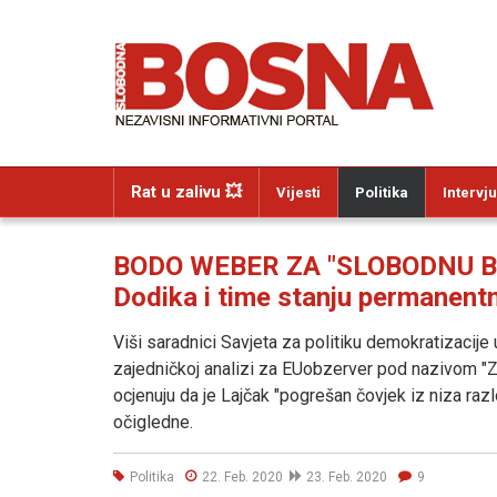
Rat u zalivu 💥
Vijesti
Politika
Intervju
BODO WEBER ZA "SLOBODNU BOSN
Dodika i time stanju permanentn
Viši saradnici Savjeta za politiku demokratizacije 
zajedničkoj analizi za EUobzerver pod nazivom "Za
ocjenuju da je Lajčak "pogrešan čovjek iz niza razl
očigledne.
Politika
22. Feb. 2020
23. Feb. 2020
9