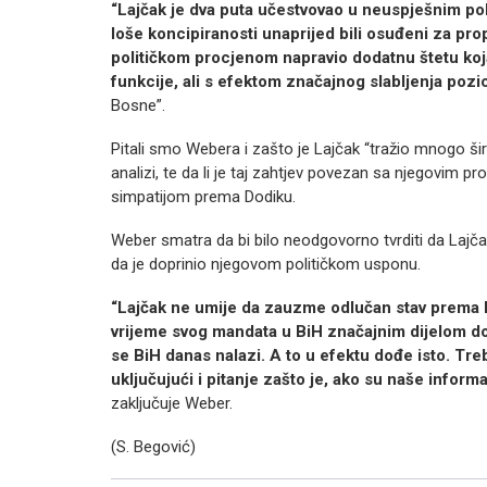
“Lajčak je dva puta učestvovao u neuspješnim pol
loše koncipiranosti unaprijed bili osuđeni za prop
političkom procjenom napravio dodatnu štetu koj
funkcije, ali s efektom značajnog slabljenja pozi
Bosne”.
Pitali smo Webera i zašto je Lajčak “tražio mnogo širi
analizi, te da li je taj zahtjev povezan sa njegovim
simpatijom prema Dodiku.
Weber smatra da bi bilo neodgovorno tvrditi da Lajčak 
da je doprinio njegovom političkom usponu.
“Lajčak ne umije da zauzme odlučan stav prema 
vrijeme svog mandata u BiH značajnim dijelom do
se BiH danas nalazi. A to u efektu dođe isto. Treb
uključujući i pitanje zašto je, ako su naše informa
zaključuje Weber.
(S. Begović)