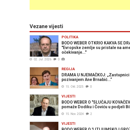
Vezane vijesti
POLITIKA
BODO WEBER OTKRIO KAKVA SE DR
"Evropske zemlje su pristale na ame
očekivanje..."
02. Jul. 2026
0
REGIJA
DRAMA U NJEMAČKOJ: „Zastupnici Bu
pozivanjem Ane Brnabić...“
15. Okt. 2025
0
VIJESTI
BODO WEBER O "SLUČAJU KOVAČEVIĆ"
pomaže Dodiku i Čoviću u podjeli B
15. Nov. 2024
2
VIJESTI
BODO WEBER O 'LITIJUMSKOJ GROZNIC