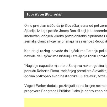
Bodo Weber (Foto: Arhiv)
Oni u prvi plan ističu da je Slovačka jedna od pet ze
Španija, iz koje potiče Josep Borrell koji je u decemb
imenovan, obojica visoko pozicioniranih diplomata EU,
zemalja članica koje ne priznaju nezavisnost Republ
Kao drugi razlog, navode da Lajčak ima "istoriju polit
navode da Lajčak ima historiju stavljanja ličnih i prof
"Naglo je napustio mjesto u Sarajevu nakon godinu i 
ponudu Roberta Ficoa, tadašnjeg premijera Slovačke,
godina potkopao svog nasljednika u Sarajevu", tvrde 
Vogel i Weber dodaju, pozivajući se na brojne neimeno
pregovora Beograda i Prištine, "iako je dobro znao