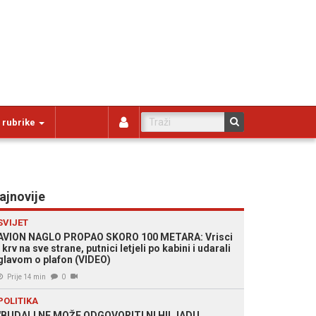
 rubrike
ajnovije
SVIJET
AVION NAGLO PROPAO SKORO 100 METARA: Vrisci
i krv na sve strane, putnici letjeli po kabini i udarali
glavom o plafon (VIDEO)
Prije 14 min
0
POLITIKA
"BUDALI NE MOŽE ODGOVORITI NI HILJADU