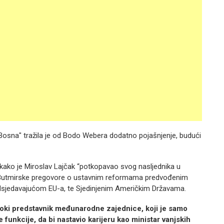
 Bosna" tražila je od Bodo Webera dodatno pojašnjenje, budući
kako je Miroslav Lajčak “potkopavao svog nasljednika u
v. Butmirske pregovore o ustavnim reformama predvođenim
sjedavajućom EU-a, te Sjedinjenim Američkim Državama.
Visoki predstavnik međunarodne zajednice, koji je samo
funkcije, da bi nastavio karijeru kao ministar vanjskih