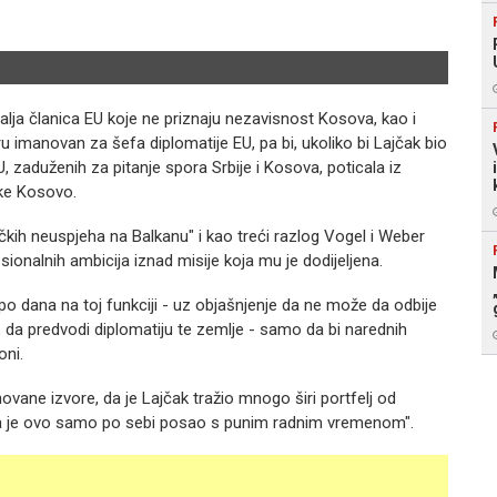
Mirosl
malja članica EU koje ne priznaju nezavisnost Kosova, kao i
ru imanovan za šefa diplomatije EU, pa bi, ukoliko bi Lajčak bio
 zaduženih za pitanje spora Srbije i Kosova, poticala iz
ike Kosovo.
ičkih neuspjeha na Balkanu" i kao treći razlog Vogel i Weber
esionalnih ambicija iznad misije koja mu je dodijeljena.
po dana na toj funkciji - uz objašnjenje da ne može da odbije
 da predvodi diplomatiju te zemlje - samo da bi narednih
oni.
vane izvore, da je Lajčak tražio mnogo širi portfelj od
 da je ovo samo po sebi posao s punim radnim vremenom".