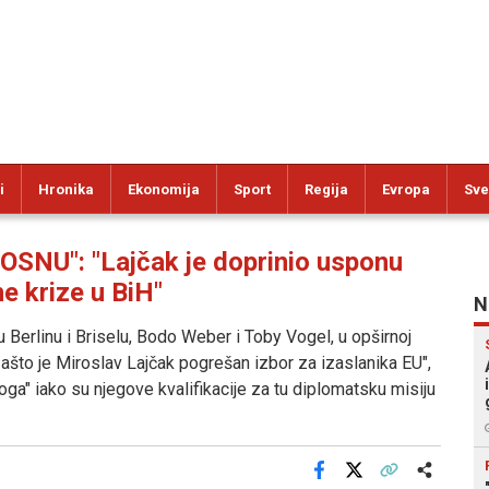
i
Hronika
Ekonomija
Sport
Regija
Evropa
Sve
U": "Lajčak je doprinio usponu
e krize u BiH"
N
u Berlinu i Briselu, Bodo Weber i Toby Vogel, u opširnoj
što je Miroslav Lajčak pogrešan izbor za izaslanika EU",
oga" iako su njegove kvalifikacije za tu diplomatsku misiju
Facebook
X
Kopiraj link
Više