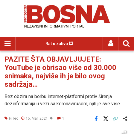
Rat u zalivu 💥
PAZITE ŠTA OBJAVLJUJETE:
YouTube je obrisao više od 30.000
snimaka, najviše ih je bilo ovog
sadržaja…
Bez obzira na borbu internet-platformi protiv širenja
dezinformacija u vezi sa koronavirusom, njih je sve više.
HiTec
15. Mar. 2021
1
Facebook
X
Kopiraj link
Više