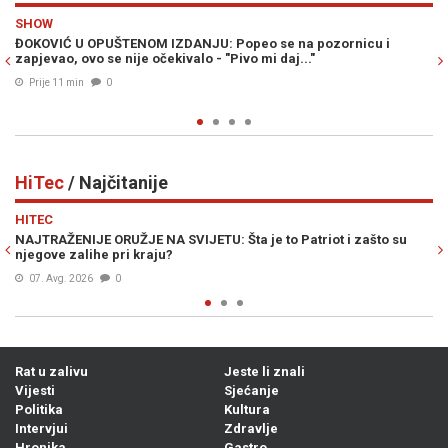
Previous
N
SPORT
NJU: Popeo se na pozornicu i
MOURINHO POBJESNIO ZBOG NE
lo - "Pivo mi daj..."
zvijezda odlazi najvećem rivalu
Prije 19 min
0
HiTec
/ Najčitanije
Previous
N
HITEC
SVIJETU: Šta je to Patriot i zašto su
OVO NEMA NIKO NA SVIJETU: K
?
novim AI centrom
07. Avg. 2026
0
Rat u zalivu
Jeste li znali
Vijesti
Sjećanje
Politika
Kultura
Intervjui
Zdravlje
Hronika
Gastro