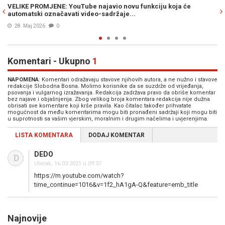
avio novu funkciju koja će
LEGO KOCKE KAO INSPIRACIJA: YouT
adržaje...
koji producira anti-Trampovske vi
13. Apr. 2026
0
Komentari - Ukupno
1
NAPOMENA
: Komentari odražavaju stavove njihovih autora, a ne nužno i stavove
redakcije Slobodna Bosna. Molimo korisnike da se suzdrže od vrijeđanja,
psovanja i vulgarnog izražavanja. Redakcija zadržava pravo da obriše komentar
bez najave i objašnjenja. Zbog velikog broja komentara redakcija nije dužna
obrisati sve komentare koji krše pravila. Kao čitalac također prihvatate
mogućnost da među komentarima mogu biti pronađeni sadržaji koji mogu biti
u suprotnosti sa vašim vjerskim, moralnim i drugim načelima i uvjerenjima.
LISTA KOMENTARA
DODAJ KOMENTAR
DEDO
D
Utorak, 16.03.2021 u 09:37
https://m.youtube.com/watch?
time_continue=1016&v=1f2_hA1gA-Q&feature=emb_title
Najnovije