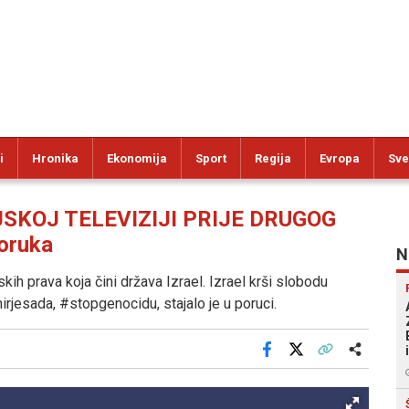
i
Hronika
Ekonomija
Sport
Regija
Evropa
Sve
SKOJ TELEVIZIJI PRIJE DRUGOG
oruka
N
kih prava koja čini država Izrael. Izrael krši slobodu
irjesada, #stopgenocidu, stajalo je u poruci.
Facebook
X
Kopiraj link
Više