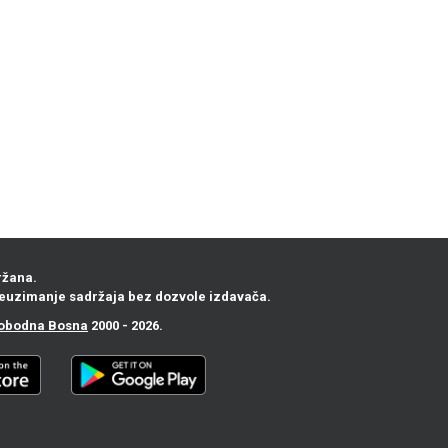
ržana.
euzimanje sadržaja bez dozvole izdavača.
obodna Bosna
2000 - 2026.