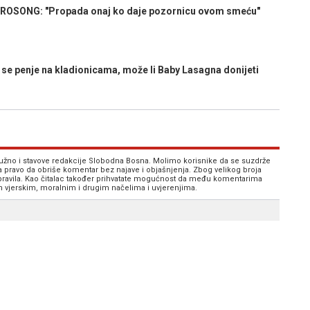
ROSONG: "Propada onaj ko daje pozornicu ovom smeću"
 penje na kladionicama, može li Baby Lasagna donijeti
 nužno i stavove redakcije Slobodna Bosna. Molimo korisnike da se suzdrže
va pravo da obriše komentar bez najave i objašnjenja. Zbog velikog broja
 pravila. Kao čitalac također prihvatate mogućnost da među komentarima
im vjerskim, moralnim i drugim načelima i uvjerenjima.