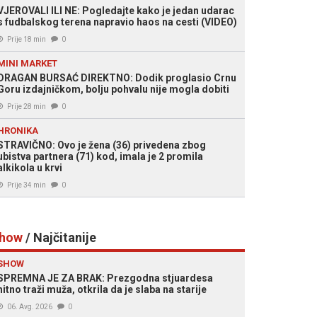
VJEROVALI ILI NE: Pogledajte kako je jedan udarac
s fudbalskog terena napravio haos na cesti (VIDEO)
Prije 18 min
0
MINI MARKET
DRAGAN BURSAĆ DIREKTNO: Dodik proglasio Crnu
Goru izdajničkom, bolju pohvalu nije mogla dobiti
Prije 28 min
0
HRONIKA
STRAVIČNO: Ovo je žena (36) privedena zbog
ubistva partnera (71) kod, imala je 2 promila
alkikola u krvi
Prije 34 min
0
how
/ Najčitanije
SHOW
SPREMNA JE ZA BRAK: Prezgodna stjuardesa
hitno traži muža, otkrila da je slaba na starije
06. Avg. 2026
0