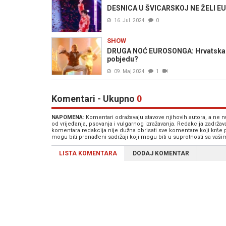
DESNICA U ŠVICARSKOJ NE ŽELI EU
16. Jul. 2024
0
SHOW
DRUGA NOĆ EUROSONGA: Hrvatska se
pobjedu?
09. Maj 2024
1
Komentari - Ukupno
0
NAPOMENA
: Komentari odražavaju stavove njihovih autora, a ne
od vrijeđanja, psovanja i vulgarnog izražavanja. Redakcija zadrža
komentara redakcija nije dužna obrisati sve komentare koji krše
mogu biti pronađeni sadržaji koji mogu biti u suprotnosti sa vaš
LISTA KOMENTARA
DODAJ KOMENTAR