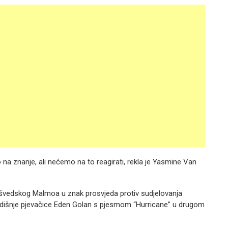
o na znanje, ali nećemo na to reagirati, rekla je Yasmine Van
ma švedskog Malmoa u znak prosvjeda protiv sudjelovanja
0-godišnje pjevačice Eden Golan s pjesmom “Hurricane” u drugom