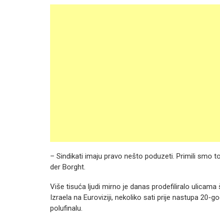
– Sindikati imaju pravo nešto poduzeti. Primili smo t
der Borght.
Više tisuća ljudi mirno je danas prodefiliralo ulica
Izraela na Euroviziji, nekoliko sati prije nastupa 2
polufinalu.