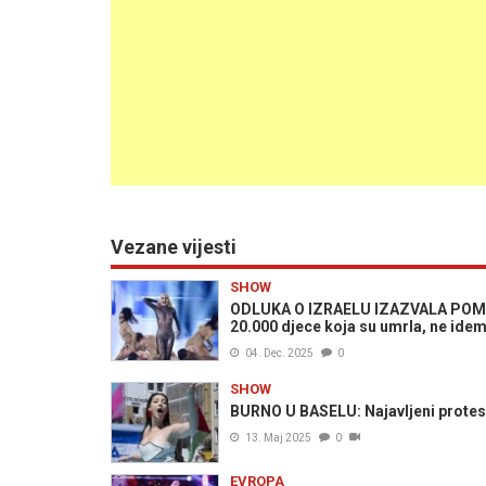
Vezane vijesti
SHOW
ODLUKA O IZRAELU IZAZVALA POM
20.000 djece koja su umrla, ne ide
04. Dec. 2025
0
SHOW
BURNO U BASELU: Najavljeni protest
13. Maj 2025
0
EVROPA