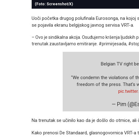
(Foto: Screenshot/X)
Uoči početka drugog polufinala Eurosonga, na kojoj su
se pojavila ekranu belgijskog javnog servisa VRT-a.
– Ovo je sindikalna akcija. Osuđujemo kršenja ljudskih pr
trenutak zaustavljamo emitiranje. #primirjesada, #stopg
Belgian TV right be
"We condemn the violations of the 
freedom of the press. That's w
pic.twitt
— Pim (@E
Na trenutak se učinilo kao da je došlo do otmice, ali 
Kako prenosi De Standaard, glasnogovornica VRT-a tvrdi 