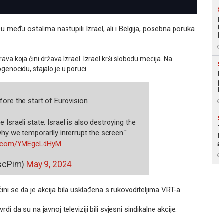
 među ostalima nastupili Izrael, ali i Belgija, posebna poruka
ava koja čini država Izrael. Izrael krši slobodu medija. Na
enocidu, stajalo je u poruci.
fore the start of Eurovision:
Israeli state. Israel is also destroying the
hy we temporarily interrupt the screen."
er.com/YMEgcLdHyM
scPim)
May 9, 2024
čini se da je akcija bila usklađena s rukovoditeljima VRT-a.
da su na javnoj televiziji bili svjesni sindikalne akcije.