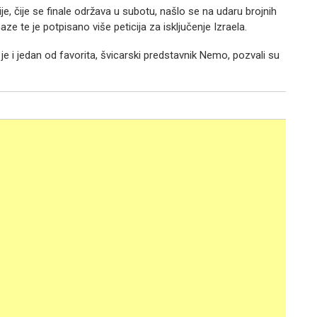
je, čije se finale održava u subotu, našlo se na udaru brojnih
e te je potpisano više peticija za isključenje Izraela.
e i jedan od favorita, švicarski predstavnik Nemo, pozvali su