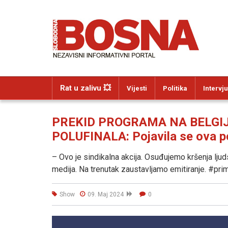
Rat u zalivu 💥
Vijesti
Politika
Intervju
PREKID PROGRAMA NA BELGIJ
POLUFINALA: Pojavila se ova p
– Ovo je sindikalna akcija. Osuđujemo kršenja ljuds
medija. Na trenutak zaustavljamo emitiranje. #prim
Show
09. Maj 2024
0