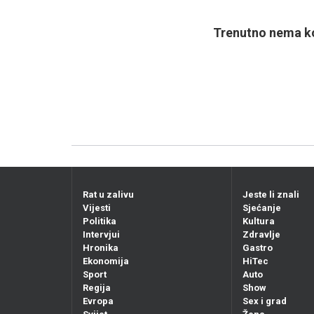
Trenutno nema ko
Rat u zalivu
Jeste li znali
Vijesti
Sjećanje
Politika
Kultura
Intervjui
Zdravlje
Hronika
Gastro
Ekonomija
HiTec
Sport
Auto
Regija
Show
Evropa
Sex i grad