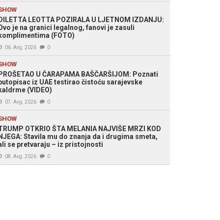
SHOW
DILETTA LEOTTA POZIRALA U LJETNOM IZDANJU:
Ovo je na granici legalnog, fanovi je zasuli
komplimentima (FOTO)
06. Avg. 2026
0
SHOW
PROŠETAO U ČARAPAMA BAŠČARŠIJOM: Poznati
putopisac iz UAE testirao čistoću sarajevske
kaldrme (VIDEO)
07. Avg. 2026
0
SHOW
TRUMP OTKRIO ŠTA MELANIA NAJVIŠE MRZI KOD
NJEGA: Stavila mu do znanja da i drugima smeta,
ali se pretvaraju – iz pristojnosti
08. Avg. 2026
0