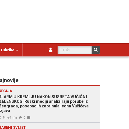
 rubrike
ajnovije
REGIJA
ALARM U KREMLJU NAKON SUSRETA VUČIĆA I
ZELENSKOG: Ruski mediji analiziraju poruke iz
Beograda, posebno ih zabrinula jedna Vučićeva
izjava
Prije 9 min
0
ŠARENI SVIJET