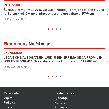
Previous
N
EKONOMIJA
 primjer politike HDZ-a
INVESTICIJA OD 100 MILIONA MARAKA ĆE SK
upravljao bi FTV-om
SLIKU OVOG BH. GRADA: Pogledajte kako će i
spektakularni kompleks "Galeria" (FOTO/VID
Prije 26 min
0
Ekonomija
/ Najčitanije
Previous
N
EKONOMIJA
SPREMA SE DA PROMIJENI
ŠTA SE IZA BRDA VALJA: Milioner iz Bosne i
pleks od 112.000 m²
milione iz banke u trenutku velikih investicija
06. Avg. 2026
0
Rat u zalivu
Jeste li znali
Vijesti
Sjećanje
Politika
Kultura
Intervjui
Zdravlje