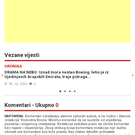
Vezane vijesti
Previous
N
EVROPA
o je iz
RUSI POGODILI ZGRADU AMERIČKOG BOEINGA: Napad 
slučajan
15. Jun. 2025
0
Komentari - Ukupno
0
NAPOMENA
: Komentari odražavaju stavove njihovih autora, a ne nužno i stavove
redakcije Slobodna Bosna. Molimo korisnike da se suzdrže od vrijeđanja,
psovanja i vulgarnog izražavanja. Redakcija zadržava pravo da obriše komentar
bez najave i objašnjenja. Zbog velikog broja komentara redakcija nije dužna
obrisati sve komentare koji krše pravila. Kao čitalac također prihvatate