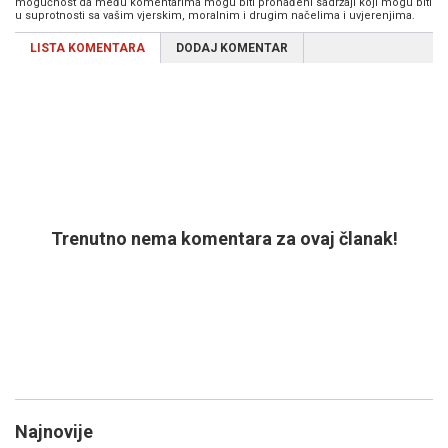
mogućnost da među komentarima mogu biti pronađeni sadržaji koji mogu biti
u suprotnosti sa vašim vjerskim, moralnim i drugim načelima i uvjerenjima.
LISTA KOMENTARA
DODAJ KOMENTAR
Trenutno nema komentara za ovaj članak!
Najnovije