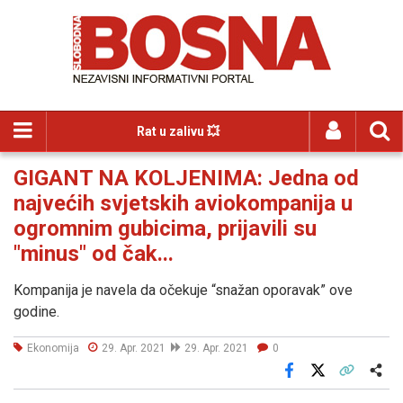
Rat u zalivu 💥
GIGANT NA KOLJENIMA: Jedna od
najvećih svjetskih aviokompanija u
ogromnim gubicima, prijavili su
"minus" od čak...
Kompanija je navela da očekuje “snažan oporavak” ove
godine.
Ekonomija
29. Apr. 2021
29. Apr. 2021
0
Facebook
X
Kopiraj link
Više