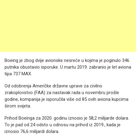
Boeing je zbog dvije avionske nesreće u kojima je poginulo 346
putnika obustavio isporuke. U martu 2019. zabranio je let aviona
tipa 737 MAX.
Od odobrenja Američke državne uprave za civilno
zrakoplovstvo (FAA) za nastavak rada u novembru prošle
godine, kompanija je isporučila više od 85 ovih aviona kupcima
širom svijeta.
Prihod Boeinga za 2020. godinu iznosio je 58,2 milijarde dolara.
To je pad od 24 odsto u odnosu na prihod iz 2019., kada je
iznosio 76,6 milijardi dolara.