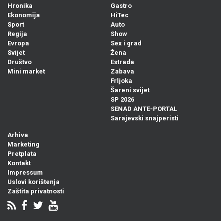
Hronika
Gastro
Ekonomija
HiTec
Sport
Auto
Regija
Show
Evropa
Sex i grad
Svijet
Žena
Društvo
Estrada
Mini market
Zabava
Frljoka
Šareni svijet
SP 2026
SENAD ANTE-PORTAL
Sarajevski snajperisti
Arhiva
Marketing
Pretplata
Kontakt
Impressum
Uslovi korištenja
Zaštita privatnosti