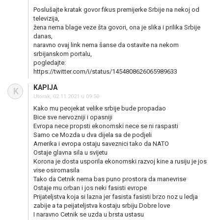
Poslušajte kratak govor fikus premijerke Srbije na nekoj od
televizija,
žena nema blage veze šta govori, ona je slika i prilika Srbije
danas,
naravno ovaj link nema šanse da ostavite na nekom
srbijanskom portalu,
pogledajte:
https://twitter.com/i/status/1454808626065989633
KAPIJA
K
Utorak, 02.11.2021 u 09:50
Kako mu peojekat velike srbije bude propadao
Bice sve nervozniji i opasniji
Evropa nece propsti ekonomski nece se ni raspasti
Samo ce Mozda u dva dijela sa de podjeli
Amerika i evropa ostaju saveznici tako da NATO
Ostaje glavna sila u svijetu
Korona je dosta usporila ekonomski razvoj kine a rusiju je jos
vise osiromasila
Tako da Cetnik nema bas puno prostora da manevrise
Ostaje mu orban i jos neki fasisti evrope
Prijateljstva koja si lazna jer fasista fasisti brzo noz u ledja
zabije a ta peijateljstva kostaju srbiju Dobre love
I naravno Cetnik se uzda u brsta ustasu