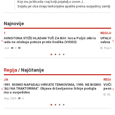
Koji mu je Mozda i naj bolji prijatelj u ovom J…
Svijetu jer oba imaju teritorijalne apetite prema susjednoj zemlji
Najnovije
Previous
N
REGIJA
otkrio
UPALIO SE ALARM: Supruga Sergeja Trifunovića uhvaćena u kr
sakoa u Zari
Prije 32 min
0
Regija
/ Najčitanije
Previous
N
REGIJA
E BISMO
VUČIĆ PIJAN KAO LETVA OBRAĆA SE NACIJI: “Ova ti je lepa
digla
pesma, prelepa…” (VIDEO)
06. Avg. 2026
0