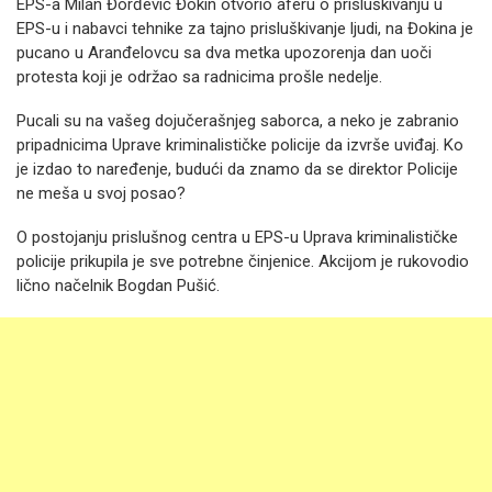
EPS-a Milan Đorđević Đokin otvorio aferu o prisluškivanju u
EPS-u i nabavci tehnike za tajno prisluškivanje ljudi, na Đokina je
pucano u Aranđelovcu sa dva metka upozorenja dan uoči
protesta koji je održao sa radnicima prošle nedelje.
Pucali su na vašeg dojučerašnjeg saborca, a neko je zabranio
pripadnicima Uprave kriminalističke policije da izvrše uviđaj. Ko
je izdao to naređenje, budući da znamo da se direktor Policije
ne meša u svoj posao?
O postojanju prislušnog centra u EPS-u Uprava kriminalističke
policije prikupila je sve potrebne činjenice. Akcijom je rukovodio
lično načelnik Bogdan Pušić.