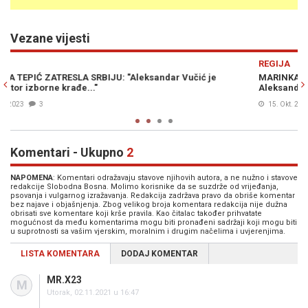
Vezane vijesti
Previous
N
REGIJA
MARINKA TEPIĆ ZATRESLA SRBIJU: "Zašto ovo krijete od javnost
Aleksandre Vučiću..."!?
15. Okt. 2023
2
Komentari - Ukupno
2
NAPOMENA
: Komentari odražavaju stavove njihovih autora, a ne nužno i stavove
redakcije Slobodna Bosna. Molimo korisnike da se suzdrže od vrijeđanja,
psovanja i vulgarnog izražavanja. Redakcija zadržava pravo da obriše komentar
bez najave i objašnjenja. Zbog velikog broja komentara redakcija nije dužna
obrisati sve komentare koji krše pravila. Kao čitalac također prihvatate
mogućnost da među komentarima mogu biti pronađeni sadržaji koji mogu biti
u suprotnosti sa vašim vjerskim, moralnim i drugim načelima i uvjerenjima.
LISTA KOMENTARA
DODAJ KOMENTAR
MR.X23
M
Utorak, 02.11.2021 u 16:47