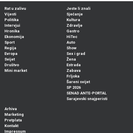
Rat u zalivu
Jeste li znali
Vijesti
Sjećanje
Politika
Kultura
Intervjui
Zdravlje
Hronika
Gastro
Ekonomija
HiTec
Sport
Auto
Regija
Show
Evropa
Sex i grad
Svijet
Žena
Društvo
Estrada
Mini market
Zabava
Frljoka
Šareni svijet
SP 2026
SENAD ANTE-PORTAL
Sarajevski snajperisti
Arhiva
Marketing
Pretplata
Kontakt
Impressum