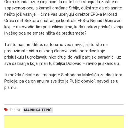
Osim skandalozne činjenice da niste bili u stanju da zaštite ni
sopsvenog oca, a kamoli građane Srbije, dužni ste da objasnite
nešto još važnije – čime vas ucenjuju direktor EPS-a Milorad
Grčić i šef Sektora unutrašnje kontrole EPS-a Nenad Dilberović
koji je rukovodio tim prisluškivanjima, kada uprkos prisluškivanju
i vašeg oca ne smete ništa da preduzmete?
To što nas ne štitite, na to smo već navikli, ali to što ne
preduzimate ništa ni zbog članova vaše porodice koje
prisluškuju i ugrožavaju niko drugi do vaši partijski saradnici, uz
sva saznanja koja ima i tužiteljka Dolovac – ravno je skandalu.
Ili možda čekate da imenujete Slobodana Malešića za direktora
Policije, pa da on anulira sve što je Pušić obavio“, navodi se u
pismu.
Tagovi:
MARINKA TEPIĆ