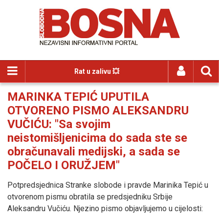
Rat u zalivu 💥
MARINKA TEPIĆ UPUTILA
OTVORENO PISMO ALEKSANDRU
VUČIĆU: "Sa svojim
neistomišljenicima do sada ste se
obračunavali medijski, a sada se
POČELO I ORUŽJEM"
Potpredsjednica Stranke slobode i pravde Marinika Tepić u
otvorenom pismu obratila se predsjedniku Srbije
Aleksandru Vučiću. Njezino pismo objavljujemo u cijelosti: