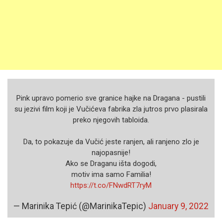
Pink upravo pomerio sve granice hajke na Dragana - pustili
su jezivi film koji je Vučićeva fabrika zla jutros prvo plasirala
preko njegovih tabloida.
Da, to pokazuje da Vučić jeste ranjen, ali ranjeno zlo je
najopasnije!
Ako se Draganu išta dogodi,
motiv ima samo Familia!
https://t.co/FNwdRT7ryM
— Marinika Tepić (@MarinikaTepic)
January 9, 2022