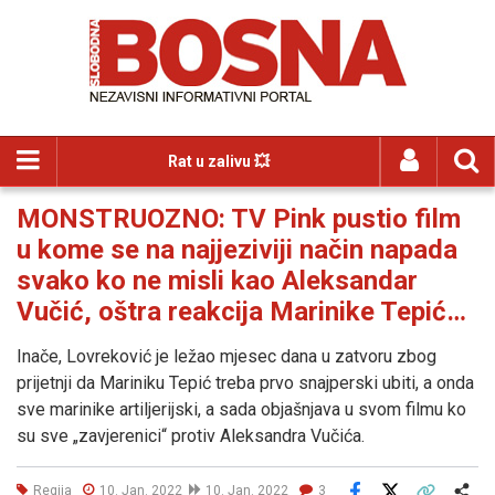
Rat u zalivu 💥
MONSTRUOZNO: TV Pink pustio film
u kome se na najjeziviji način napada
svako ko ne misli kao Aleksandar
Vučić, oštra reakcija Marinike Tepić…
Inače, Lovreković je ležao mjesec dana u zatvoru zbog
prijetnji da Mariniku Tepić treba prvo snajperski ubiti, a onda
sve marinike artiljerijski, a sada objašnjava u svom filmu ko
su sve „zavjerenici“ protiv Aleksandra Vučića.
Regija
10. Jan. 2022
10. Jan. 2022
3