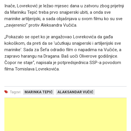
Inače, Lovreković je ležao mjesec dana u zatvoru zbog prijetnji
da Mariniku Tepić treba prvo snajperski ubiti, a onda sve
marinike artiljerijski, a sada objašnjava u svom filmu ko su sve
„zavjerenici“ protiv Aleksandra Vučića.
„Pokazalo se opet ko je angažovao Lovrekovića da gađa
kokoškom, da preti da se 'ućutkaju snajperski i artiljerijski sve
marinike'. Sada za Šefa odradio film o napadima na Vučiće, a
zapravo harangu na Dragana. Baš uoči Oliverove godišnjice.
Čopor ne staje“, napisala je potpredsjednica SSP-a povodom
filma Tomislava Lovrekovića.
Tagovi:
MARINKA TEPIĆ
ALAKSANDAR VUČIĆ