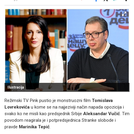
Facebook
X
Kopiraj link
Više
Ilustracija
Režimski TV Pink pustio je monstruozni film
Tomislava
Lovrekovića
u kome se na najjeziviji način napada opozicija i
svako ko ne misli kao predsjednik Srbije
Aleksandar Vučić
. Tim
povodom reagirala je i potpredsjednica Stranke slobode i
pravde
Marinika Tepić
.