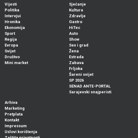
Vijesti
Sjećanje
Politika
Kultura
Intervjui
Zdravlje
Hronika
Gastro
Ekonomija
HiTec
Sport
Auto
Regija
Show
Evropa
Sex i grad
Svijet
Žena
Društvo
Estrada
Mini market
Zabava
Frljoka
Šareni svijet
SP 2026
SENAD ANTE-PORTAL
Sarajevski snajperisti
Arhiva
Marketing
Pretplata
Kontakt
Impressum
Uslovi korištenja
Zaštita privatnosti