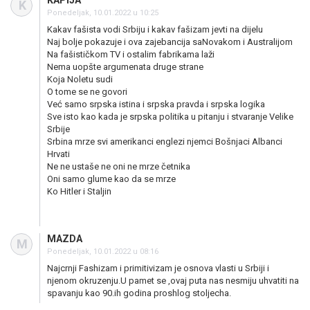
KAPIJA
K
Ponedeljak, 10.01.2022 u 10:25
Kakav fašista vodi Srbiju i kakav fašizam jevti na dijelu
Naj bolje pokazuje i ova zajebancija saNovakom i Australijom
Na fašističkom TV i ostalim fabrikama laži
Nema uopšte argumenata druge strane
Koja Noletu sudi
O tome se ne govori
Već samo srpska istina i srpska pravda i srpska logika
Sve isto kao kada je srpska politika u pitanju i stvaranje Velike
Srbije
Srbina mrze svi amerikanci englezi njemci Bošnjaci Albanci
Hrvati
Ne ne ustaše ne oni ne mrze četnika
Oni samo glume kao da se mrze
Ko Hitler i Staljin
MAZDA
M
Ponedeljak, 10.01.2022 u 08:16
Najcrnji Fashizam i primitivizam je osnova vlasti u Srbiji i
njenom okruzenju.U pamet se ,ovaj puta nas nesmiju uhvatiti na
spavanju kao 90.ih godina proshlog stoljecha.