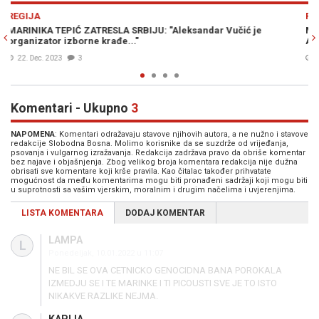
Previous
N
REGIJA
MARINKA TEPIĆ ZATRESLA SRBIJU: "Zašto ovo krijete od javnost
Aleksandre Vučiću..."!?
15. Okt. 2023
2
Komentari - Ukupno
3
NAPOMENA
: Komentari odražavaju stavove njihovih autora, a ne nužno i stavove
redakcije Slobodna Bosna. Molimo korisnike da se suzdrže od vrijeđanja,
psovanja i vulgarnog izražavanja. Redakcija zadržava pravo da obriše komentar
bez najave i objašnjenja. Zbog velikog broja komentara redakcija nije dužna
obrisati sve komentare koji krše pravila. Kao čitalac također prihvatate
mogućnost da među komentarima mogu biti pronađeni sadržaji koji mogu biti
u suprotnosti sa vašim vjerskim, moralnim i drugim načelima i uvjerenjima.
LISTA KOMENTARA
DODAJ KOMENTAR
LAMPA
L
Ponedeljak, 10.01.2022 u 11:07
NE BIL SE OVA CETNICKO GENOCIDNA BANA POROKALA
IZMEDJU SE I TE MARINKE I TI PICOUSTI SVE JE TO ISTO
NIKAKVE RAZLIKE NEJMA.