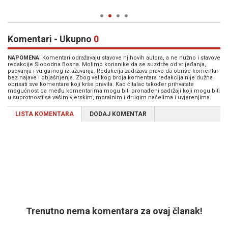
Komentari - Ukupno
0
NAPOMENA
: Komentari odražavaju stavove njihovih autora, a ne nužno i stavove
redakcije Slobodna Bosna. Molimo korisnike da se suzdrže od vrijeđanja,
psovanja i vulgarnog izražavanja. Redakcija zadržava pravo da obriše komentar
bez najave i objašnjenja. Zbog velikog broja komentara redakcija nije dužna
obrisati sve komentare koji krše pravila. Kao čitalac također prihvatate
mogućnost da među komentarima mogu biti pronađeni sadržaji koji mogu biti
u suprotnosti sa vašim vjerskim, moralnim i drugim načelima i uvjerenjima.
LISTA KOMENTARA
DODAJ KOMENTAR
Trenutno nema komentara za ovaj članak!