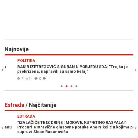
Najnovije
Previous
N
POLITIKA
H
BAKIR IZETBEGOVIĆ SIGURAN U POBJEDU SDA: "Trojka je
PO
prekrižena, napravili su samo belaj"
kn
Prije 1h
0
Estrada
/ Najčitanije
Previous
N
ESTRADA
E
"IZVLAČIĆE TE IZ DRINE I MORAVE, KU**ETINO RASPALA!":
SE
Procurile stravične glasovne poruke Ane Nikolić u kojima prijeti
Bj
supruzi Slobe Radanovića
(V