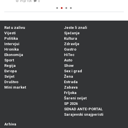
Prije 10h
0
Rat u zalivu
Jeste li znali
Vijesti
Sjećanje
Politika
Kultura
Intervjui
Zdravlje
Hronika
Gastro
Ekonomija
HiTec
Sport
Auto
Regija
Show
Evropa
Sex i grad
Svijet
Žena
Društvo
Estrada
Mini market
Zabava
Frljoka
Šareni svijet
SP 2026
SENAD ANTE-PORTAL
Sarajevski snajperisti
Arhiva