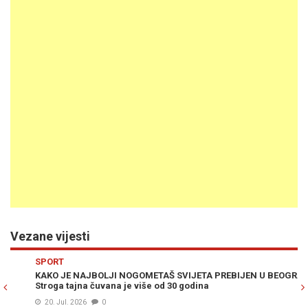
Vezane vijesti
Previous
N
SPORT
G
KAKO JE NAJBOLJI NOGOMETAŠ SVIJETA PREBIJEN U BEOGRADU:
OM
Stroga tajna čuvana je više od 30 godina
BI
vi
20. Jul. 2026
0