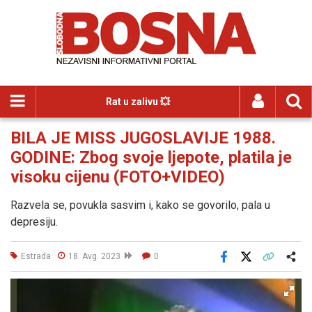
Rat u zalivu 💥
BILA JE MISS JUGOSLAVIJE 1988.
GODINE: Zbog svoje ljepote, platila je
visoku cijenu (FOTO+VIDEO)
Razvela se, povukla sasvim i, kako se govorilo, pala u
depresiju.
Estrada
18. Avg. 2023
0
Facebook
X
Kopiraj link
Više