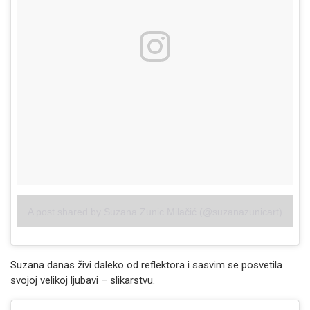
A post shared by Suzana Zunic Milačić (@suzanazunicart)
Suzana danas živi daleko od reflektora i sasvim se posvetila
svojoj velikoj ljubavi – slikarstvu.