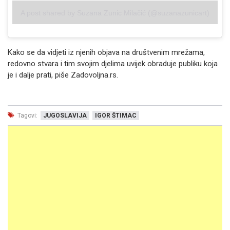
A post shared by Suzana Zunic Milačić (@suzanazunicart)
Kako se da vidjeti iz njenih objava na društvenim mrežama,
redovno stvara i tim svojim djelima uvijek obraduje publiku koja
je i dalje prati, piše Zadovoljna.rs.
Tagovi:
JUGOSLAVIJA
IGOR ŠTIMAC