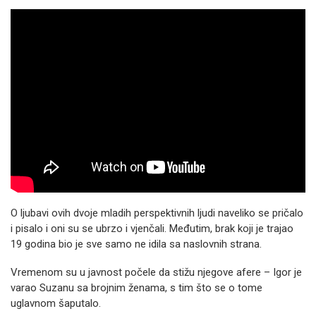
O ljubavi ovih dvoje mladih perspektivnih ljudi naveliko se pričalo
i pisalo i oni su se ubrzo i vjenčali. Međutim, brak koji je trajao
19 godina bio je sve samo ne idila sa naslovnih strana.
Vremenom su u javnost počele da stižu njegove afere – Igor je
varao Suzanu sa brojnim ženama, s tim što se o tome
uglavnom šaputalo.