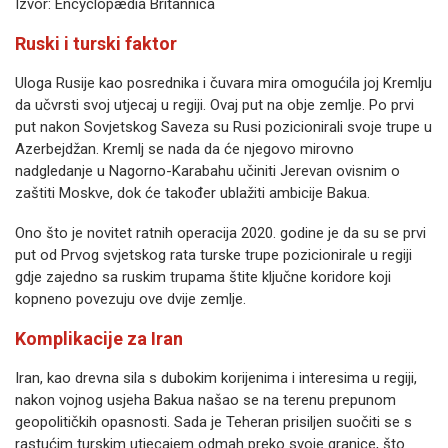
Izvor: Encyclopædia Britannica
Ruski i turski faktor
Uloga Rusije kao posrednika i čuvara mira omogućila joj Kremlju
da učvrsti svoj utjecaj u regiji. Ovaj put na obje zemlje. Po prvi
put nakon Sovjetskog Saveza su Rusi pozicionirali svoje trupe u
Azerbejdžan. Kremlj se nada da će njegovo mirovno
nadgledanje u Nagorno-Karabahu učiniti Jerevan ovisnim o
zaštiti Moskve, dok će također ublažiti ambicije Bakua.
Ono što je novitet ratnih operacija 2020. godine je da su se prvi
put od Prvog svjetskog rata turske trupe pozicionirale u regiji
gdje zajedno sa ruskim trupama štite ključne koridore koji
kopneno povezuju ove dvije zemlje.
Komplikacije za Iran
Iran, kao drevna sila s dubokim korijenima i interesima u regiji,
nakon vojnog usjeha Bakua našao se na terenu prepunom
geopolitičkih opasnosti. Sada je Teheran prisiljen suočiti se s
rastućim turskim utjecajem odmah preko svoje granice, što