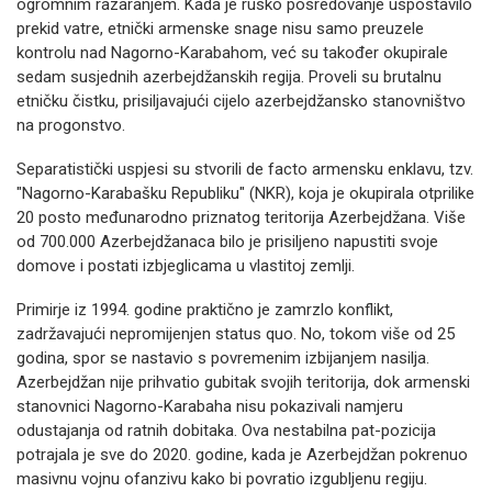
ogromnim razaranjem. Kada je rusko posredovanje uspostavilo
prekid vatre, etnički armenske snage nisu samo preuzele
kontrolu nad Nagorno-Karabahom, već su također okupirale
sedam susjednih azerbejdžanskih regija. Proveli su brutalnu
etničku čistku, prisiljavajući cijelo azerbejdžansko stanovništvo
na progonstvo.
Separatistički uspjesi su stvorili de facto armensku enklavu, tzv.
"Nagorno-Karabašku Republiku" (NKR), koja je okupirala otprilike
20 posto međunarodno priznatog teritorija Azerbejdžana. Više
od 700.000 Azerbejdžanaca bilo je prisiljeno napustiti svoje
domove i postati izbjeglicama u vlastitoj zemlji.
Primirje iz 1994. godine praktično je zamrzlo konflikt,
zadržavajući nepromijenjen status quo. No, tokom više od 25
godina, spor se nastavio s povremenim izbijanjem nasilja.
Azerbejdžan nije prihvatio gubitak svojih teritorija, dok armenski
stanovnici Nagorno-Karabaha nisu pokazivali namjeru
odustajanja od ratnih dobitaka. Ova nestabilna pat-pozicija
potrajala je sve do 2020. godine, kada je Azerbejdžan pokrenuo
masivnu vojnu ofanzivu kako bi povratio izgubljenu regiju.