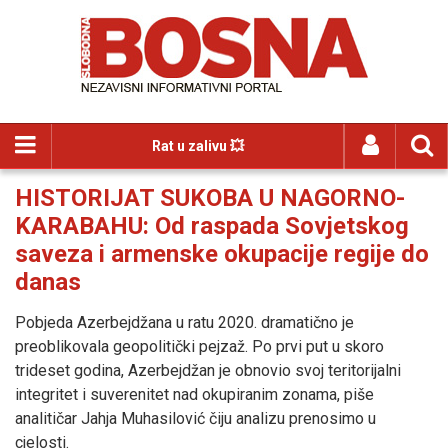
Rat u zalivu 💥
HISTORIJAT SUKOBA U NAGORNO-
KARABAHU: Od raspada Sovjetskog
saveza i armenske okupacije regije do
danas
Pobjeda Azerbejdžana u ratu 2020. dramatično je
preoblikovala geopolitički pejzaž. Po prvi put u skoro
trideset godina, Azerbejdžan je obnovio svoj teritorijalni
integritet i suverenitet nad okupiranim zonama, piše
analitičar Jahja Muhasilović čiju analizu prenosimo u
cjelosti.