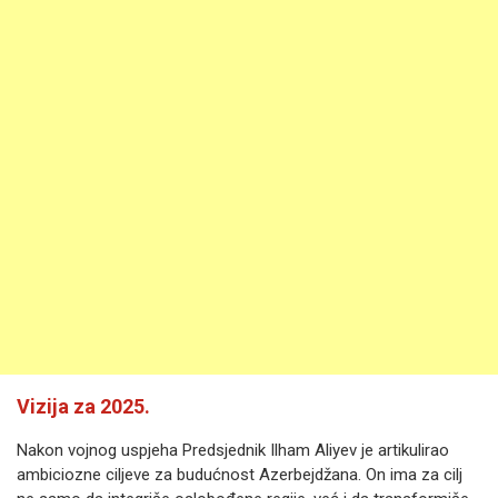
Vizija za 2025.
Nakon vojnog uspjeha Predsjednik Ilham Aliyev je artikulirao
ambiciozne ciljeve za budućnost Azerbejdžana. On ima za cilj