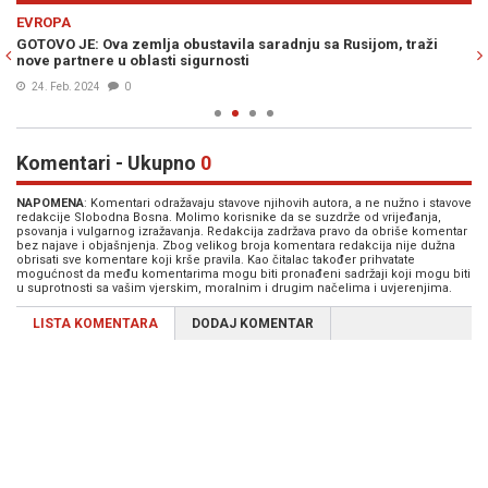
Previous
N
EVROPA
SV
GOTOVO JE: Ova zemlja obustavila saradnju sa Rusijom, traži
SL
nove partnere u oblasti sigurnosti
Az
24. Feb. 2024
0
Komentari - Ukupno
0
NAPOMENA
: Komentari odražavaju stavove njihovih autora, a ne nužno i stavove
redakcije Slobodna Bosna. Molimo korisnike da se suzdrže od vrijeđanja,
psovanja i vulgarnog izražavanja. Redakcija zadržava pravo da obriše komentar
bez najave i objašnjenja. Zbog velikog broja komentara redakcija nije dužna
obrisati sve komentare koji krše pravila. Kao čitalac također prihvatate
mogućnost da među komentarima mogu biti pronađeni sadržaji koji mogu biti
u suprotnosti sa vašim vjerskim, moralnim i drugim načelima i uvjerenjima.
LISTA KOMENTARA
DODAJ KOMENTAR