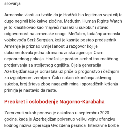
silovanja.
Armenske vlasti su tvrdile da je Hodžali bio legitiman vojni cilj te
dugo negirali bilo kakve zločine. Međutim, Human Rights Watch
je to klasifikovao kao "najveći masakr u sukobu" i stavio
odgovornost na armenske snage. Međutim, tadašnji armenski
vojskovođa Serž Sargsjan, koji je kasnije postao predsjednik
Armenije je priznao umiješanost u razgovor koji je
dokumentovala jedna strana novinska agencija. Osim
neposrednog pokolja, Hodžali je postao simbol traumatičnog
protjerivanja sa stoljetnog ognjišta. Cijela generacija
Azerbejdžanaca je odrastala uz priče o progonstvo i čežnjom
za izgubljenom zemljom. Čak i nakon okončanja aktivnog
sukoba, broj žrtava zbog nagaznih mina i sporadičnih kršenja
primirja je nastavio da raste.
Preokret i oslobođenje Nagorno-Karabaha
Zamrznuti sukob ponovo je eskalirao u septembru 2020.
godine, kada je Azerbejdžan pokrenuo veliku vojnu ofanzivu
kodnog naziva Operacija Gvozdena pesnica. Intenzivne borbe