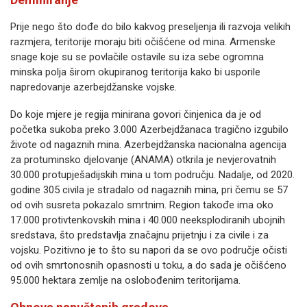
Prije nego što dođe do bilo kakvog preseljenja ili razvoja velikih
razmjera, teritorije moraju biti očišćene od mina. Armenske
snage koje su se povlačile ostavile su iza sebe ogromna
minska polja širom okupiranog teritorija kako bi usporile
napredovanje azerbejdžanske vojske.
Do koje mjere je regija minirana govori činjenica da je od
početka sukoba preko 3.000 Azerbejdžanaca tragično izgubilo
živote od nagaznih mina. Azerbejdžanska nacionalna agencija
za protuminsko djelovanje (ANAMA) otkrila je nevjerovatnih
30.000 protupješadijskih mina u tom području. Nadalje, od 2020.
godine 305 civila je stradalo od nagaznih mina, pri čemu se 57
od ovih susreta pokazalo smrtnim. Region takođe ima oko
17.000 protivtenkovskih mina i 40.000 neeksplodiranih ubojnih
sredstava, što predstavlja značajnu prijetnju i za civile i za
vojsku. Pozitivno je to što su napori da se ovo područje očisti
od ovih smrtonosnih opasnosti u toku, a do sada je očišćeno
95.000 hektara zemlje na oslobođenim teritorijama.