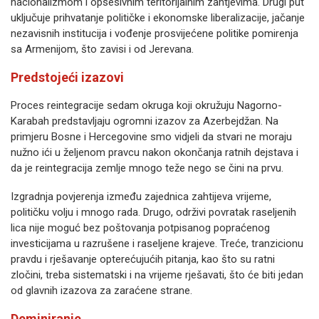
nacionalizmom i opsesivnim teritorijalnim zahtjevima. Drugi put
uključuje prihvatanje političke i ekonomske liberalizacije, jačanje
nezavisnih institucija i vođenje prosvijećene politike pomirenja
sa Armenijom, što zavisi i od Jerevana.
Predstojeći izazovi
Proces reintegracije sedam okruga koji okružuju Nagorno-
Karabah predstavljaju ogromni izazov za Azerbejdžan. Na
primjeru Bosne i Hercegovine smo vidjeli da stvari ne moraju
nužno ići u željenom pravcu nakon okončanja ratnih dejstava i
da je reintegracija zemlje mnogo teže nego se čini na prvu.
Izgradnja povjerenja između zajednica zahtijeva vrijeme,
političku volju i mnogo rada. Drugo, održivi povratak raseljenih
lica nije moguć bez poštovanja potpisanog popraćenog
investicijama u razrušene i raseljene krajeve. Treće, tranzicionu
pravdu i rješavanje opterećujućih pitanja, kao što su ratni
zločini, treba sistematski i na vrijeme rješavati, što će biti jedan
od glavnih izazova za zaraćene strane.
Deminiranje