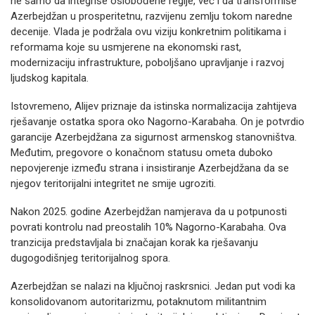
ne samo da integriše oslobođene regije, već i da transformiše
Azerbejdžan u prosperitetnu, razvijenu zemlju tokom naredne
decenije. Vlada je podržala ovu viziju konkretnim politikama i
reformama koje su usmjerene na ekonomski rast,
modernizaciju infrastrukture, poboljšano upravljanje i razvoj
ljudskog kapitala.
Istovremeno, Alijev priznaje da istinska normalizacija zahtijeva
rješavanje ostatka spora oko Nagorno-Karabaha. On je potvrdio
garancije Azerbejdžana za sigurnost armenskog stanovništva.
Međutim, pregovore o konačnom statusu ometa duboko
nepovjerenje između strana i insistiranje Azerbejdžana da se
njegov teritorijalni integritet ne smije ugroziti.
Nakon 2025. godine Azerbejdžan namjerava da u potpunosti
povrati kontrolu nad preostalih 10% Nagorno-Karabaha. Ova
tranzicija predstavljala bi značajan korak ka rješavanju
dugogodišnjeg teritorijalnog spora.
Azerbejdžan se nalazi na ključnoj raskrsnici. Jedan put vodi ka
konsolidovanom autoritarizmu, potaknutom militantnim