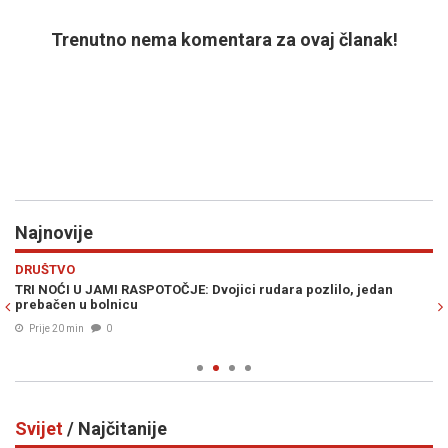
Trenutno nema komentara za ovaj članak!
Najnovije
Previous
N
DRUŠTVO
PO
TRI NOĆI U JAMI RASPOTOČJE: Dvojici rudara pozlilo, jedan
"P
prebačen u bolnicu
Ko
in
Prije 20 min
0
Svijet
/ Najčitanije