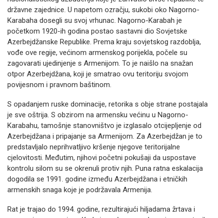
državne zajednice. U napetom ozračju, sukobi oko Nagorno-
Karabaha dosegli su svoj vrhunac. Nagorno-Karabah je
početkom 1920-ih godina postao sastavni dio Sovjetske
Azerbejdžanske Republike. Prema kraju sovjetskog razdoblja,
vođe ove regije, većinom armenskog porijekla, počele su
zagovarati ujedinjenje s Armenijom. To je naišlo na snažan
otpor Azerbejdžana, koji je smatrao ovu teritoriju svojom
povijesnom i pravnom baštinom.
S opadanjem ruske dominacije, retorika s obje strane postajala
je sve oštrija. S obzirom na armensku većinu u Nagorno-
Karabahu, tamošnje stanovništvo je izglasalo otcijepljenje od
Azerbejdžana i pripajanje sa Armenijom. Za Azerbejdžan je to
predstavljalo neprihvatljivo kršenje njegove teritorijalne
cjelovitosti. Međutim, njihovi početni pokušaji da uspostave
kontrolu silom su se okrenuli protiv njih. Puna ratna eskalacija
dogodila se 1991. godine između Azerbejdžana i etničkih
armenskih snaga koje je podržavala Armenija.
Rat je trajao do 1994. godine, rezultirajući hiljadama žrtava i