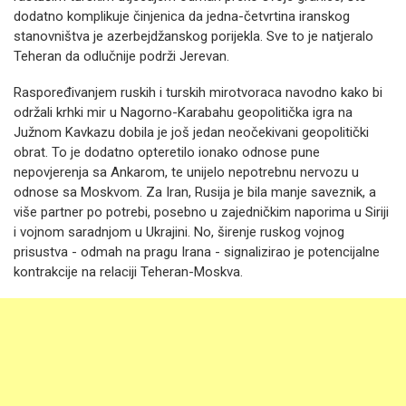
dodatno komplikuje činjenica da jedna-četvrtina iranskog
stanovništva je azerbejdžanskog porijekla. Sve to je natjeralo
Teheran da odlučnije podrži Jerevan.
Raspoređivanjem ruskih i turskih mirotvoraca navodno kako bi
održali krhki mir u Nagorno-Karabahu geopolitička igra na
Južnom Kavkazu dobila je još jedan neočekivani geopolitički
obrat. To je dodatno opteretilo ionako odnose pune
nepovjerenja sa Ankarom, te unijelo nepotrebnu nervozu u
odnose sa Moskvom. Za Iran, Rusija je bila manje saveznik, a
više partner po potrebi, posebno u zajedničkim naporima u Siriji
i vojnom saradnjom u Ukrajini. No, širenje ruskog vojnog
prisustva - odmah na pragu Irana - signalizirao je potencijalne
kontrakcije na relaciji Teheran-Moskva.