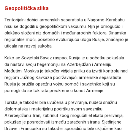
Geopolitička slika
Teritorijalni dobici armenskih separatista u Nagorno-Karabahu
nisu se dogodili u geopolitičkom vakuumu. Njih je omogućio i
olakšao složeni niz domaćih i međunarodnih faktora. Dinamika
regionalne moći, posebno evoluirajuća uloga Rusije, značajno je
uticala na razvoj sukoba.
Kako se Sovjetski Savez raspao, Rusija je u početku pokušala
da nastavi svoju hegemoniju na Azerbejdžan i Armeniju.
Međutim, Moskva je također vidjela priliku da izvrši kontrolu nad
regijom Južnog Kavkaza podržavajući armenske separatiste.
Rusija je pružila opsežnu vojnu pomoć i savjetnike koji su
pomogli da se tok rata preokrene u korist Armenije.
Turska je također bila uvučena u previranja, nudeći snažnu
diplomatsku i materijalnu podršku svom savezniku
Azerbejdžanu. Iran, zabrinut zbog mogućih efekata prelivanja,
pokušao je posredovati između zaraćenih strana. Sjedinjene
Države i Francuska su također sporadično bile uključene kao