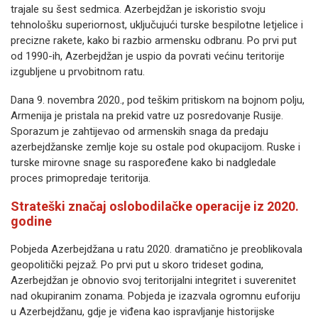
trajale su šest sedmica. Azerbejdžan je iskoristio svoju
tehnološku superiornost, uključujući turske bespilotne letjelice i
precizne rakete, kako bi razbio armensku odbranu. Po prvi put
od 1990-ih, Azerbejdžan je uspio da povrati većinu teritorije
izgubljene u prvobitnom ratu.
Dana 9. novembra 2020., pod teškim pritiskom na bojnom polju,
Armenija je pristala na prekid vatre uz posredovanje Rusije.
Sporazum je zahtijevao od armenskih snaga da predaju
azerbejdžanske zemlje koje su ostale pod okupacijom. Ruske i
turske mirovne snage su raspoređene kako bi nadgledale
proces primopredaje teritorija.
Strateški značaj oslobodilačke operacije iz 2020.
godine
Pobjeda Azerbejdžana u ratu 2020. dramatično je preoblikovala
geopolitički pejzaž. Po prvi put u skoro trideset godina,
Azerbejdžan je obnovio svoj teritorijalni integritet i suverenitet
nad okupiranim zonama. Pobjeda je izazvala ogromnu euforiju
u Azerbejdžanu, gdje je viđena kao ispravljanje historijske