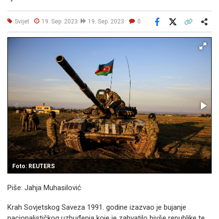
Svijet
19. Sep. 2023
19. Sep. 2023
0
Facebook
X
Kopiraj link
Više
Foto: REUTERS
Piše: Jahja Muhasilović
Krah Sovjetskog Saveza 1991. godine izazvao je bujanje
nacionalističkog uzbuđenja koje je zahvatilo bivše republike te