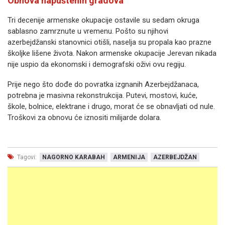
Obnova napuštenih gradova
Tri decenije armenske okupacije ostavile su sedam okruga
sablasno zamrznute u vremenu. Pošto su njihovi
azerbejdžanski stanovnici otišli, naselja su propala kao prazne
školjke lišene života. Nakon armenske okupacije Jerevan nikada
nije uspio da ekonomski i demografski oživi ovu regiju.
Prije nego što dođe do povratka izgnanih Azerbejdžanaca,
potrebna je masivna rekonstrukcija. Putevi, mostovi, kuće,
škole, bolnice, elektrane i drugo, morat će se obnavljati od nule.
Troškovi za obnovu će iznositi milijarde dolara.
Tagovi:
NAGORNO KARABAH
ARMENIJA
AZERBEJDŽAN