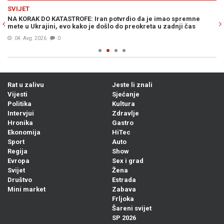
Previous
N
SVIJET
SV
NA KORAK DO KATASTROFE: Iran potvrdio da je imao spremne
IZ
mete u Ukrajini, evo kako je došlo do preokreta u zadnji čas
Ma
04. Avg. 2026
0
Rat u zalivu
Jeste li znali
Vijesti
Sjećanje
Politika
Kultura
Intervjui
Zdravlje
Hronika
Gastro
Ekonomija
HiTec
Sport
Auto
Regija
Show
Evropa
Sex i grad
Svijet
Žena
Društvo
Estrada
Mini market
Zabava
Frljoka
Šareni svijet
SP 2026