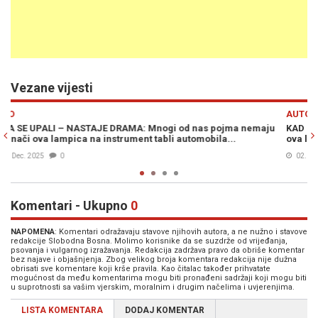
Vezane vijesti
Previous
N
AUTO
a nemaju
KAD SE UKLJUČI NASTAJE PANIKA: Mnogi ne znaju šta ozna
ova lampica, evo šta treba odmah uraditi...
02. Sep. 2025
0
Komentari - Ukupno
0
NAPOMENA
: Komentari odražavaju stavove njihovih autora, a ne nužno i stavove
redakcije Slobodna Bosna. Molimo korisnike da se suzdrže od vrijeđanja,
psovanja i vulgarnog izražavanja. Redakcija zadržava pravo da obriše komentar
bez najave i objašnjenja. Zbog velikog broja komentara redakcija nije dužna
obrisati sve komentare koji krše pravila. Kao čitalac također prihvatate
mogućnost da među komentarima mogu biti pronađeni sadržaji koji mogu biti
u suprotnosti sa vašim vjerskim, moralnim i drugim načelima i uvjerenjima.
LISTA KOMENTARA
DODAJ KOMENTAR