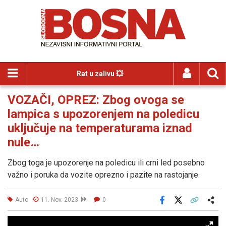
Rat u zalivu 💥
VOZAČI, OPREZ: Zbog ovoga se
lampica s upozorenjem na poledicu
uključuje na temperaturama iznad
nule…
Zbog toga je upozorenje na poledicu ili crni led posebno
važno i poruka da vozite oprezno i pazite na rastojanje.
Auto
11. Nov. 2023
0
Facebook
X
Kopiraj link
Više