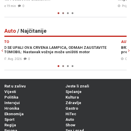
Prije 25 min
0
Auto
/ Najčitanije
Previous
N
AUTO
VITE
BRZO I EFIKASNO: Trikom od 15 sekundi trenutno rashladite
pregrijani automobil i to bez klime
06. Avg. 2026
0
Rat u zalivu
Jeste li znali
Vijesti
Sjećanje
Politika
Kultura
Intervjui
Zdravlje
Hronika
Gastro
Ekonomija
HiTec
Sport
Auto
Regija
Show
Evropa
Sex i grad