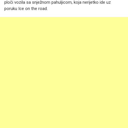
ploči vozila sa snježnom pahuljicom, koja nerijetko ide uz
poruku Ice on the road.