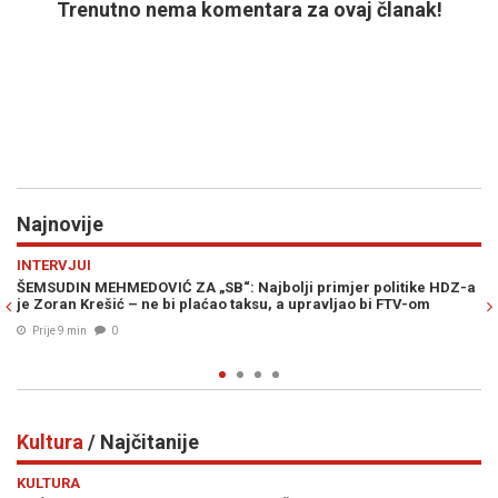
Trenutno nema komentara za ovaj članak!
Najnovije
Previous
N
EKONOMIJA
jer politike HDZ-a
INVESTICIJA OD 100 MILIONA MARAKA ĆE SKROZ P
jao bi FTV-om
SLIKU OVOG BH. GRADA: Pogledajte kako će izgled
spektakularni kompleks "Galeria" (FOTO/VIDEO)
Prije 26 min
0
Kultura
/ Najčitanije
Previous
N
KULTURA