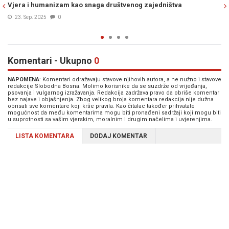
štva
oprostio se od Josipa Pejakovića
20. Jul. 2025
0
Komentari - Ukupno
0
NAPOMENA
: Komentari odražavaju stavove njihovih autora, a ne nužno i stavove
redakcije Slobodna Bosna. Molimo korisnike da se suzdrže od vrijeđanja,
psovanja i vulgarnog izražavanja. Redakcija zadržava pravo da obriše komentar
bez najave i objašnjenja. Zbog velikog broja komentara redakcija nije dužna
obrisati sve komentare koji krše pravila. Kao čitalac također prihvatate
mogućnost da među komentarima mogu biti pronađeni sadržaji koji mogu biti
u suprotnosti sa vašim vjerskim, moralnim i drugim načelima i uvjerenjima.
LISTA KOMENTARA
DODAJ KOMENTAR