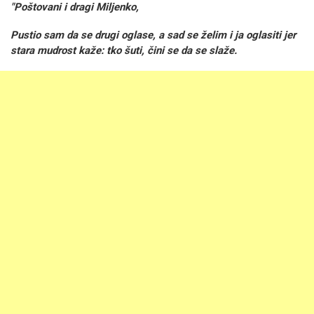
"Poštovani i dragi Miljenko,
Pustio sam da se drugi oglase, a sad se želim i ja oglasiti jer
stara mudrost kaže: tko šuti, čini se da se slaže.