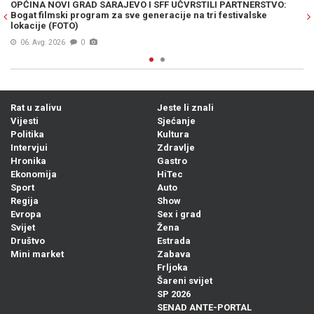
LI PARTNERSTVO:
POSEBAN PROGRAM SFF-a POSVEĆEN BÉLI TARRU: 
 festivalske
stižu filmovi njegovih najuspješnijih studenata
Prije 23h
0
Rat u zalivu
Jeste li znali
Vijesti
Sjećanje
Politika
Kultura
Intervjui
Zdravlje
Hronika
Gastro
Ekonomija
HiTec
Sport
Auto
Regija
Show
Evropa
Sex i grad
Svijet
Žena
Društvo
Estrada
Mini market
Zabava
Frljoka
Šareni svijet
SP 2026
SENAD ANTE-PORTAL