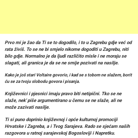
Prvo mi je žao da Ti se to dogodilo, i to u Zagrebu gdje već od
rata živiš. To se ne bi smjelo nikome dogoditi u Zagrebu, niti
bilo gdje. Normalno je da ljudi različito misle i ne moraju se
slagati, ali granica je da se ne smije pozivati na nasilje.
Kako je još stari Voltaire govorio, i kad se s tobom ne slažem, borit
ću se za tvoju slobodu govora i pisanja.
Književnici i pjesnici imaju pravo biti netipični. Tko se ne
slaže, nek' piše argumentirano u čemu se ne slaže, ali ne
može zazivati nasilje.
Ti si puno doprinio književnoj i opće kulturnoj promociji
Hrvatske i Zagreba, a i Tvog Sarajeva. Rado se sjećam naših
razgovora u ratnoj sarajevskoj Bogosloviji i Napretku.