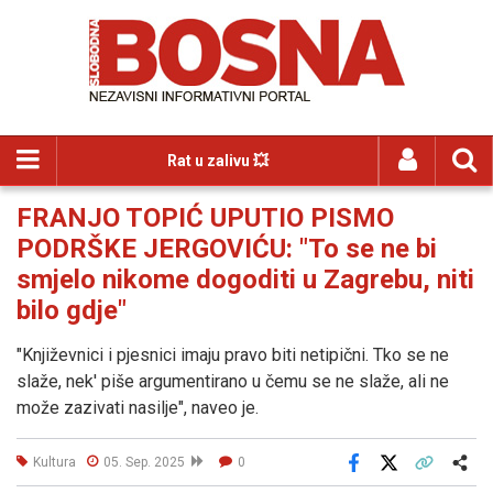
Rat u zalivu 💥
FRANJO TOPIĆ UPUTIO PISMO
PODRŠKE JERGOVIĆU: "To se ne bi
smjelo nikome dogoditi u Zagrebu, niti
bilo gdje"
"Književnici i pjesnici imaju pravo biti netipični. Tko se ne
slaže, nek' piše argumentirano u čemu se ne slaže, ali ne
može zazivati nasilje", naveo je.
Kultura
05. Sep. 2025
0
Facebook
X
Kopiraj link
Više