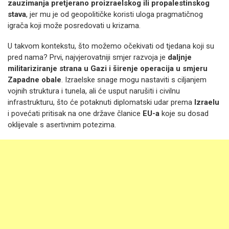
zauzimanja pretjerano proizraelskog ili propalestinskog
stava
, jer mu je od geopolitičke koristi uloga pragmatičnog
igrača koji može posredovati u krizama.
U takvom kontekstu, što možemo očekivati od tjedana koji su
pred nama? Prvi, najvjerovatniji smjer razvoja je
daljnje
militariziranje strana u Gazi i širenje operacija u smjeru
Zapadne obale
. Izraelske snage mogu nastaviti s ciljanjem
vojnih struktura i tunela, ali će usput narušiti i civilnu
infrastrukturu, što će potaknuti diplomatski udar prema
Izraelu
i povećati pritisak na one države članice
EU-a
koje su dosad
oklijevale s asertivnim potezima.