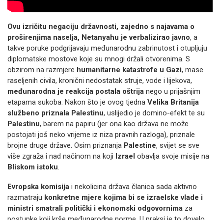
Ovu izričitu negaciju državnosti, zajedno s najavama o
proširenjima naselja, Netanyahu je verbalizirao javno
, a
takve poruke podgrijavaju međunarodnu zabrinutost i otupljuju
diplomatske mostove koje su mnogi držali otvorenima. S
obzirom na razmjere
humanitarne katastrofe u Gazi
, mase
raseljenih civila, kronični nedostatak struje, vode i lijekova,
međunarodna je reakcija postala oštrija
nego u prijašnjim
etapama sukoba. Nakon što je ovog tjedna
Velika Britanija
službeno priznala Palestinu
, uslijedio je domino-efekt te su
Palestinu
, barem na papiru (jer ona kao država ne može
postojati još neko vrijeme iz niza pravnih razloga), priznale
brojne druge države. Osim priznanja
Palestine
, svijet se sve
više zgraža i nad načinom na koji
Izrael
obavlja svoje misije na
Bliskom istoku
.
Evropska komisija
i nekolicina država članica sada aktivno
razmatraju
konkretne mjere kojima bi se izraelske vlade i
ministri smatrali politički i ekonomski odgovornima
za
postupke koji krše međunarodne norme. U praksi je to dovelo