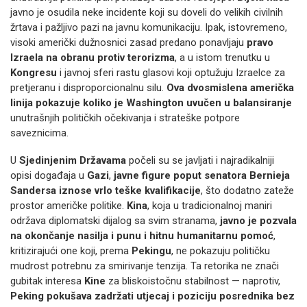
javno je osudila neke incidente koji su doveli do velikih civilnih
žrtava i pažljivo pazi na javnu komunikaciju. Ipak, istovremeno,
visoki američki dužnosnici zasad predano ponavljaju
pravo
Izraela na obranu protiv terorizma
, a u istom trenutku u
Kongresu
i javnoj sferi rastu glasovi koji optužuju Izraelce za
pretjeranu i disproporcionalnu silu.
Ova dvosmislena američka
linija pokazuje koliko je Washington uvučen u balansiranje
unutrašnjih političkih očekivanja i strateške potpore
saveznicima.
U
Sjedinjenim Državama
počeli su se javljati i najradikalniji
opisi događaja u
Gazi
,
javne figure poput senatora Bernieja
Sandersa iznose vrlo teške kvalifikacije
, što dodatno zateže
prostor američke politike.
Kina
, koja u tradicionalnoj maniri
održava diplomatski dijalog sa svim stranama,
javno je pozvala
na okončanje nasilja i punu i hitnu humanitarnu pomoć
,
kritizirajući one koji, prema
Pekingu
, ne pokazuju političku
mudrost potrebnu za smirivanje tenzija. Ta retorika ne znači
gubitak interesa
Kine
za bliskoistočnu stabilnost — naprotiv,
Peking pokušava zadržati utjecaj i poziciju posrednika bez