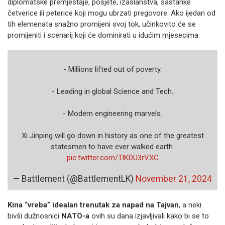
diplomatske premještaje, posjete, izaslanstva, sastanke
četverice ili peterice koji mogu ubrzati pregovore. Ako ijedan od
tih elemenata snažno promijeni svoj tok, učinkovito će se
promijeniti i scenarij koji će dominirati u idućim mjesecima.
- Millions lifted out of poverty.
- Leading in global Science and Tech.
- Modern engineering marvels.
Xi Jinping will go down in history as one of the greatest
statesmen to have ever walked earth.
pic.twitter.com/TlKDU3rVXC
— Battlement (@BattlementLK)
November 21, 2024
Kina “vreba” idealan trenutak za napad na Tajvan
, a neki
bivši dužnosnici
NATO-a
ovih su dana izjavljivali kako bi se to