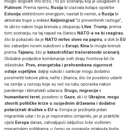
moglo dogoditi vrlo brzo, i to po scenariju koji je usuglašen s
Putinom
. Prema njemu,
Rusija
bi izazvala kolaps opskrbe
Estonije
električnom energijom, nastali bi nemiri, a
Rusija
bi
aktivirala trupe u enklavi
Kaljiningrad
“iz preventivnih razloga”,
te ubrzo nakon toga krenula u okupaciju
Litve
.
Trump
, prema
tom scenariju, na taj napad na članicu
NATO-a ne bi reagirao
,
što bi pokazalo da je
NATO mrtvo slovo na papiru
, a dok bi
EU
bio zabavljen novim sukobom u
Evropi
,
Kina
bi mogla krenuti
prema
Tajvanu
, što je
katastrofičan trećeratovski scenarij
.
Globalne posljedice kombinacije ovih dvaju frontova bit će
višestruke.
Prvo, energetska i prehrambena sigurnost
ostaje osjetljiva
: daljnji sukobi i sankcije mogu dodatno
poremetiti tokove plina, nafte i žitarica, što će posebno udariti
na zemlje u razvoju koje su već na rubu oporavka nakon
pandemije i klimatskih udaraca.
Drugo, migracije i
humanitarni teret
, posebno iz
Gaze
, ali i iz
Ukrajine
,
mogu
stvoriti političke krize u susjednim državama i dodatno
polarizirati društva u EU-u
. Evropa je preživjela jedan
migrantski udar i to ju je nepovratno izmijenilo, jer je praktički
cijela
Evropa
danas, zahvaljujući isključivo loše vođenim
migrantskim politikama, u čemu se ponajviše istaknula bivša