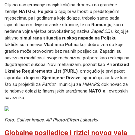
Ciljano usmjeravanje manjih količina dronova na granične
zemlje
NATO-a
,
Poljsku
o čijoj bi važnosti u predstojećim
mjesecima, pa i godinama koje dolaze, trebalo samo sada
ispisati barem dvije novinske stranice, te na
Rumuniju
, kao i
nedavna vojna vježba provokativnog naziva
Zapad 25
, u kojoj je
aktivno
simulirana situacija ruskog napada na Poljsku
,
taktički su manevar
Vladimira Putina
koji dobro zna do koje
granice može provocirati bez realnih posljedica. Zapadni su
saveznici modificirali svoje mehanizme potpore kao reakciju na
dugotrajnost sukoba. Novi mehanizam, poznat kao
Prioritized
Ukraine Requirements List (PURL)
, omogućio je prvi paket
isporuka u kojemu
Sjedinjene Države
isporučuju sustave kao
što su projektili za
Patriot
i municiju za
HIMARS
, dok novac za
te nabave dolazi iz finansijskih aranžmana
NATO-a
i evropskih
saveznika.
Foto: Guliver Image, AP Photo/Efrem Lukatsky,
Globalne posljedice i rizici novog vala