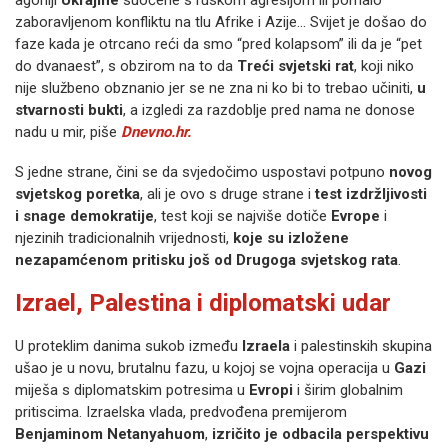
agoniji
Ukrajine
suočene s ruskom agresijom ili pomalo
zaboravljenom konfliktu na tlu Afrike i Azije… Svijet je došao do
faze kada je otrcano reći da smo “pred kolapsom” ili da je “pet
do dvanaest”, s obzirom na to da
Treći svjetski rat
, koji niko
nije službeno obznanio jer se ne zna ni ko bi to trebao učiniti,
u
stvarnosti bukti
, a izgledi za razdoblje pred nama ne donose
nadu u mir, piše
Dnevno.hr.
S jedne strane, čini se da svjedočimo uspostavi potpuno
novog
svjetskog poretka
, ali je ovo s druge strane i
test izdržljivosti
i snage demokratije
, test koji se najviše dotiče
Evrope
i
njezinih tradicionalnih vrijednosti,
koje su izložene
nezapamćenom pritisku još od Drugoga svjetskog rata
.
Izrael, Palestina i diplomatski udar
U proteklim danima sukob između
Izraela
i palestinskih skupina
ušao je u novu, brutalnu fazu, u kojoj se vojna operacija u
Gazi
miješa s diplomatskim potresima u
Evropi
i širim globalnim
pritiscima. Izraelska vlada, predvođena premijerom
Benjaminom Netanyahuom
,
izričito je odbacila perspektivu