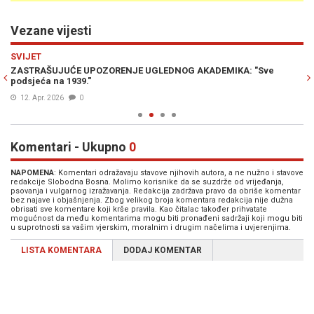
Vezane vijesti
Previous
N
SVIJET
M
jer
ZASTRAŠUJUĆE UPOZORENJE UGLEDNOG AKADEMIKA: "Sve
SV
podsjeća na 1939."
sv
12. Apr. 2026
0
Komentari - Ukupno
0
NAPOMENA
: Komentari odražavaju stavove njihovih autora, a ne nužno i stavove
redakcije Slobodna Bosna. Molimo korisnike da se suzdrže od vrijeđanja,
psovanja i vulgarnog izražavanja. Redakcija zadržava pravo da obriše komentar
bez najave i objašnjenja. Zbog velikog broja komentara redakcija nije dužna
obrisati sve komentare koji krše pravila. Kao čitalac također prihvatate
mogućnost da među komentarima mogu biti pronađeni sadržaji koji mogu biti
u suprotnosti sa vašim vjerskim, moralnim i drugim načelima i uvjerenjima.
LISTA KOMENTARA
DODAJ KOMENTAR