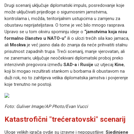
Drugi scenarij uključuje diplomatski impuls, posredovanje koje
može uključivati prijedloge o sigurnosnim jamstvima,
kontrolama i, možda, teritorijalnim ustupcima u zamjenu za
obustavu neprijateljstava. O tome je već bilo mnogo rasprava.
Upravo se u tom okviru spominju ideje o
“jamstvima koja nisu
formalno članstvo u NATO-u”
ili o ulozi trećih sila kao jamaca,
ali
Moskva
je već jasno dala do znanja da neće prihvatiti stalnu
prisutnost zapadnih trupa. Treći scenarij, manje vjerovatan, ali
ne zanemariv, uključuje neočekivani diplomatski proboj preko
intenzivnih pregovora između
SAD-a
i
Rusije
uz utjecaj
Kine
,
koji bi mogao rezultirati stankom u borbama ili obustavom na
duži rok, no to zahtijeva velika diplomatska jamstva i povjerenje
koje trenutno ne postoji.
Foto: Guliver Image/AP Photo/Evan Vucci
Katastrofični "trećeratovski" scenarij
Uloge velikih igrača ovdje su izravne i nepopustljive:
Sjedinjene