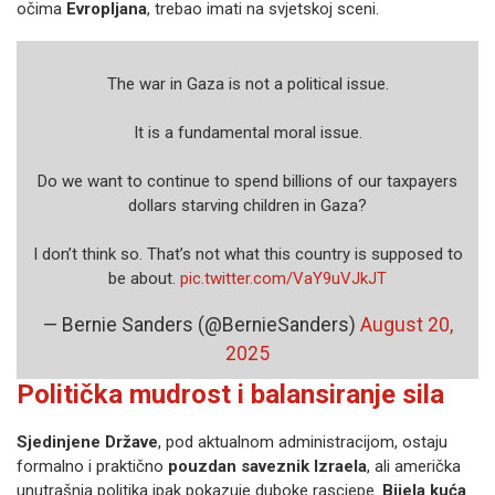
očima
Evropljana
, trebao imati na svjetskoj sceni.
The war in Gaza is not a political issue.
It is a fundamental moral issue.
Do we want to continue to spend billions of our taxpayers
dollars starving children in Gaza?
I don’t think so. That’s not what this country is supposed to
be about.
pic.twitter.com/VaY9uVJkJT
— Bernie Sanders (@BernieSanders)
August 20,
2025
Politička mudrost i balansiranje sila
Sjedinjene Države
, pod aktualnom administracijom, ostaju
formalno i praktično
pouzdan saveznik Izraela
, ali američka
unutrašnja politika ipak pokazuje duboke rascjepe.
Bijela kuća