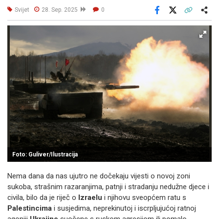
Svijet
28. Sep. 2025
0
Facebook
X
Kopiraj link
Više
Foto: Guliver/Ilustracija
Nema dana da nas ujutro ne dočekaju vijesti o novoj zoni
sukoba, strašnim razaranjima, patnji i stradanju nedužne djece i
civila, bilo da je riječ o
Izraelu
i njihovu sveopćem ratu s
Palestincima
i susjedima, neprekinutoj i iscrpljujućoj ratnoj