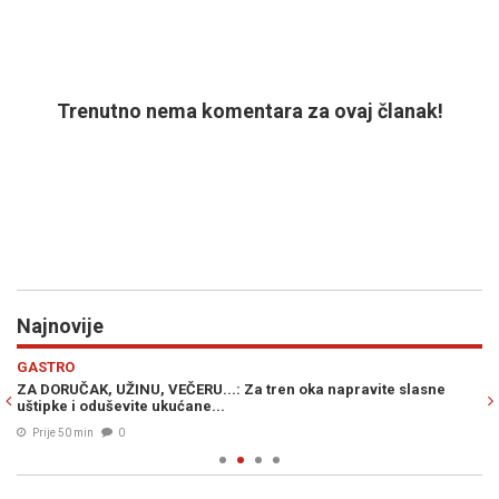
Trenutno nema komentara za ovaj članak!
Najnovije
Previous
N
GASTRO
VI
ZA DORUČAK, UŽINU, VEČERU...: Za tren oka napravite slasne
BR
uštipke i oduševite ukućane...
ma
Prije 50 min
0