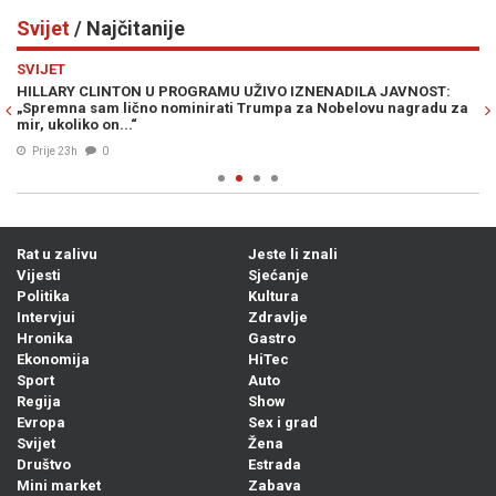
Svijet
/ Najčitanije
Previous
N
SVIJET
SV
HILLARY CLINTON U PROGRAMU UŽIVO IZNENADILA JAVNOST:
IZ
„Spremna sam lično nominirati Trumpa za Nobelovu nagradu za
Ma
mir, ukoliko on...“
Prije 23h
0
Rat u zalivu
Jeste li znali
Vijesti
Sjećanje
Politika
Kultura
Intervjui
Zdravlje
Hronika
Gastro
Ekonomija
HiTec
Sport
Auto
Regija
Show
Evropa
Sex i grad
Svijet
Žena
Društvo
Estrada
Mini market
Zabava