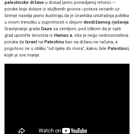
palestinske države
u dosad javno ponavljanoj retorici —
poruke koje dolaze iz službenih govora i poteza vezanih uz
širenje naselja jasno ilustriraju da je izraelska unutrašnja politika
u ovom trenutku u suprotnosti s idejom
dvodržavnog rješenja
.
Sravnjivanje grada
Gaze
sa zemljom, pod izlikom da je cijeli
grad uporište terorista iz
Hamas a
, više je nego nedvosmislena
poruka da
Izrael
na
Palestinu
kao na državu ne računa, a
pogotovo ne u obliku “od rijeke do mora”, kakvu žele
Palestinci
,
kojih je sve manje.