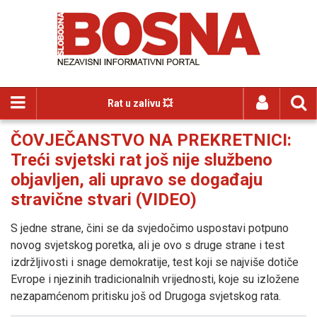
Rat u zalivu 💥
ČOVJEČANSTVO NA PREKRETNICI:
Treći svjetski rat još nije službeno
objavljen, ali upravo se događaju
stravične stvari (VIDEO)
S jedne strane, čini se da svjedočimo uspostavi potpuno
novog svjetskog poretka, ali je ovo s druge strane i test
izdržljivosti i snage demokratije, test koji se najviše dotiče
Evrope i njezinih tradicionalnih vrijednosti, koje su izložene
nezapamćenom pritisku još od Drugoga svjetskog rata.