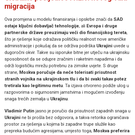
migracija
Ova promjena u modelu finansiranja i opskrbe znači da
SAD
ostaje ključni dobavljač tehnologije
, ali
Evropa i druge
partnerske države preuzimaju veći dio finansijskog tereta
,
što je rješenje koje odražava političku realnost nove američke
administracije i pokušaj da se održiva podrška
Ukrajini
uvede u
dugoročni okvir. Takve su isporuke bitne jer utječu na ukrajinsku
sposobnost da se odupre zračnim i raketnim napadima i da
održi logističku mrežu potrebnu za zimske uvjete. S druge
strane,
Moskva poručuje da neće tolerisati prisutnost
stranih vojnika na ukrajinskom tlu i da bi svaki takav potez
tretirala kao legitimnu metu
. Ta izjava otvoreno podiže ulog u
razgovorima o sigurnosnim jamstvima i mogućem izvođenju
snaga trećih zemalja u
Ukrajinu
.
Vladimir Putin
jasno je poručio da prisutnost zapadnih snaga u
Ukrajini
ne bi prošla bez odgovora, a takva retorika ograničava
prostor za rješenja u kojima bi zapadne trupe služile kao
prepreka budućim agresijama; umjesto toga,
Moskva preferira