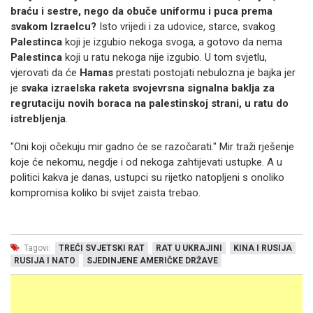
braću i sestre, nego da obuče uniformu i puca prema
svakom Izraelcu?
Isto vrijedi i za udovice, starce, svakog
Palestinca
koji je izgubio nekoga svoga, a gotovo da nema
Palestinca
koji u ratu nekoga nije izgubio. U tom svjetlu,
vjerovati da će
Hamas
prestati postojati nebulozna je bajka jer
je
svaka izraelska raketa svojevrsna signalna baklja za
regrutaciju novih boraca na palestinskoj strani, u ratu do
istrebljenja
.
"Oni koji očekuju mir gadno će se razočarati." Mir traži rješenje
koje će nekomu, negdje i od nekoga zahtijevati ustupke. A u
politici kakva je danas, ustupci su rijetko natopljeni s onoliko
kompromisa koliko bi svijet zaista trebao.
Tagovi:
TREĆI SVJETSKI RAT
RAT U UKRAJINI
KINA I RUSIJA
RUSIJA I NATO
SJEDINJENE AMERIČKE DRŽAVE