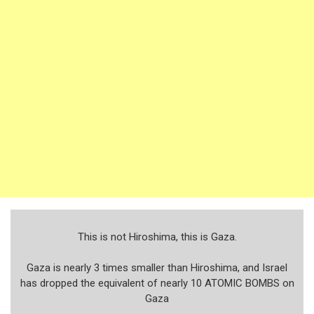
This is not Hiroshima, this is Gaza.
Gaza is nearly 3 times smaller than Hiroshima, and Israel
has dropped the equivalent of nearly 10 ATOMIC BOMBS on
Gaza