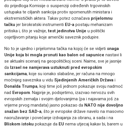
do prijedloga Komisije o suspenziji određenih trgovinskih
ustupaka te ciljanih sankcija protiv spomenutih ministara i
ekstremističkih aktera. Takav potez označava
prijelomnu
tačku
jer birokratski instrumenti
EU-a
postaju mehanizam
pritiska i, što je važnije,
test jedinstva Unije
u politički
osjetljivom pitanju koje američki saveznik podupire.
No to je ujedno i prijelomna tačka na kojoj će se vidjeti
snaga
Unije koja bi mogla prsnuti kao balon od sapunice
nastavi li
se aktualni scenarij na geopolitičkoj sceni. Naime, sve je jasnije
da
Izrael ne namjerava ustuknuti pred evropskim
sankcijama
, koje su ionako slabašne, jer računa na mnogo
moćnijeg saveznika u vidu
Sjedinjenih Američkih Država
i
Donalda Trumpa
, koji time još jednom pokazuje svoju nadmoć
nad
Evropom
. Najprije je, podsjetimo, izazvao nervozu svih
evropskih zemalja i svojim djelovanjima (pa i najavama još za
vrijeme prvog mandata) jasno pokazao da
NATO nije dovoljno
snažan bez SAD-a
, što je evropske države navelo na masovno
naoružavanje i povećanje izdvajanja za obranu, a sada i na
Bliskom istoku
pokazuje da
EU
nema utjecaj kakav bi, barem u