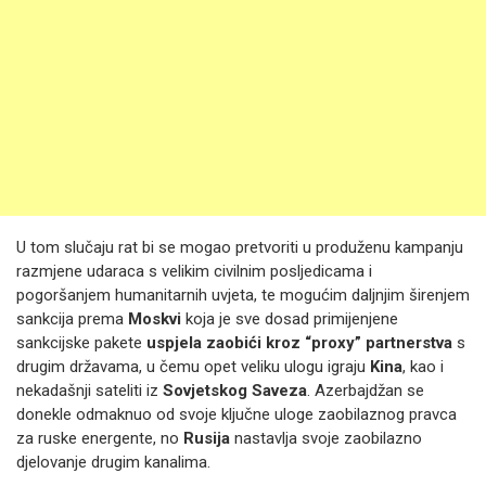
U tom slučaju rat bi se mogao pretvoriti u produženu kampanju
razmjene udaraca s velikim civilnim posljedicama i
pogoršanjem humanitarnih uvjeta, te mogućim daljnjim širenjem
sankcija prema
Moskvi
koja je sve dosad primijenjene
sankcijske pakete
uspjela zaobići kroz “proxy” partnerstva
s
drugim državama, u čemu opet veliku ulogu igraju
Kina
, kao i
nekadašnji sateliti iz
Sovjetskog Saveza
. Azerbajdžan se
donekle odmaknuo od svoje ključne uloge zaobilaznog pravca
za ruske energente, no
Rusija
nastavlja svoje zaobilazno
djelovanje drugim kanalima.