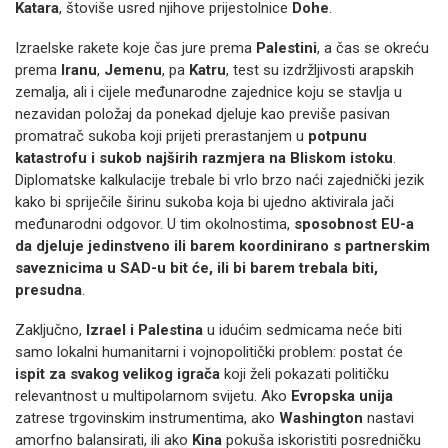
Katara
, štoviše usred njihove prijestolnice
Dohe
.
Izraelske rakete koje čas jure prema
Palestini
, a čas se okreću
prema
Iranu
,
Jemenu
, pa
Katru
, test su izdržljivosti arapskih
zemalja, ali i cijele međunarodne zajednice koju se stavlja u
nezavidan položaj da ponekad djeluje kao previše pasivan
promatrač sukoba koji prijeti prerastanjem u
potpunu
katastrofu i sukob najširih razmjera na Bliskom istoku
.
Diplomatske kalkulacije trebale bi vrlo brzo naći zajednički jezik
kako bi spriječile širinu sukoba koja bi ujedno aktivirala jači
međunarodni odgovor. U tim okolnostima,
sposobnost EU-a
da djeluje jedinstveno ili barem koordinirano s partnerskim
saveznicima u SAD-u bit će, ili bi barem trebala biti,
presudna
.
Zaključno,
Izrael i Palestina
u idućim sedmicama neće biti
samo lokalni humanitarni i vojnopolitički problem: postat će
ispit za svakog velikog igrača
koji želi pokazati političku
relevantnost u multipolarnom svijetu. Ako
Evropska unija
zatrese trgovinskim instrumentima, ako
Washington
nastavi
amorfno balansirati, ili ako
Kina
pokuša iskoristiti posredničku