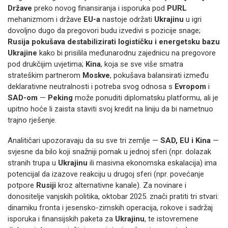
Države
preko novog finansiranja i isporuka pod
PURL
mehanizmom i države
EU-a
nastoje održati
Ukrajinu
u igri
dovoljno dugo da pregovori budu izvedivi s pozicije snage;
Rusija pokušava destabilizirati logističku i energetsku bazu
Ukrajine
kako bi prisilila međunarodnu zajednicu na pregovore
pod drukčijim uvjetima;
Kina
, koja se sve više smatra
strateškim partnerom
Moskve
, pokušava balansirati između
deklarativne neutralnosti i potreba svog odnosa s
Evropom
i
SAD-om
—
Peking
može ponuditi diplomatsku platformu, ali je
upitno hoće li zaista staviti svoj kredit na liniju da bi nametnuo
trajno rješenje.
Analitičari upozoravaju da su sve tri zemlje —
SAD, EU i Kina
—
svjesne da bilo koji snažniji pomak u jednoj sferi (npr. dolazak
stranih trupa u
Ukrajinu
ili masivna ekonomska eskalacija) ima
potencijal da izazove reakciju u drugoj sferi (npr. povećanje
potpore
Rusiji
kroz alternativne kanale). Za novinare i
donositelje vanjskih politika, oktobar 2025. znači pratiti tri stvari:
dinamiku fronta i jesensko-zimskih operacija, rokove i sadržaj
isporuka i finansijskih paketa za
Ukrajinu
, te istovremene