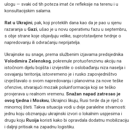
ulogu — svaki od tih poteza imat će refleksije na terenu i u
konsultacijskim salama.
Rat u Ukrajini
, pak, koji proteklih dana kao da je pao u sjenu
razaranja u
Gazi
, ušao je u novu operativnu fazu u septembru,
s obje strane koje objavljuju velike, suprotstavljene tvrdnje o
napredovanju ili odvraćanju neprijatelja.
Ukrajinske su snage, prema službenim izjavama predsjednika
Volodimira Zelenskog
, pokrenule protuofenzivnu akciju na
istočnom dijelu bojišta i izvijestile o oslobađanju niza naselja i
osvajanju teritorija; istovremeno je i rusko zapovjedništvo
izvještavalo o svom napredovanju i planovima za nove teške
ofenzive, stvarajući mozaik poluinformacija koji se teško
provjerava u realnom vremenu.
Snažan napad zatresao je
ovog tjedna i Moskvu
, Ukrajinci likuju, Rusi tvrde da je riječ o
minornoj šteti. Takva situacija vodi u dvije paralelne stvarnosti:
jednu koju obznanjuju ukrajinski izvori o lokalnim uspjesima i
drugu koju
Rusija
koristi kako bi opravdala dodatnu mobilizaciju
i daljnji pritisak na zapadnu logistiku.