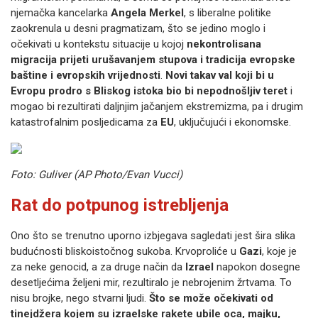
njemačka kancelarka
Angela Merkel
, s liberalne politike
zaokrenula u desni pragmatizam, što se jedino moglo i
očekivati u kontekstu situacije u kojoj
nekontrolisana
migracija prijeti urušavanjem stupova i tradicija evropske
baštine i evropskih vrijednosti
.
Novi takav val koji bi u
Evropu prodro s Bliskog istoka bio bi nepodnošljiv teret
i
mogao bi rezultirati daljnjim jačanjem ekstremizma, pa i drugim
katastrofalnim posljedicama za
EU
, uključujući i ekonomske.
Foto: Guliver (AP Photo/Evan Vucci)
Rat do potpunog istrebljenja
Ono što se trenutno uporno izbjegava sagledati jest šira slika
budućnosti bliskoistočnog sukoba. Krvoproliće u
Gazi
, koje je
za neke genocid, a za druge način da
Izrael
napokon dosegne
desetljećima željeni mir, rezultiralo je nebrojenim žrtvama. To
nisu brojke, nego stvarni ljudi.
Što se može očekivati od
tinejdžera kojem su izraelske rakete ubile oca, majku,