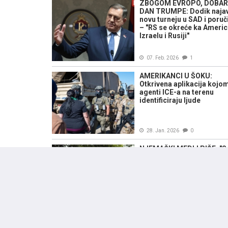
ZBOGOM EVROPO, DOBAR
DAN TRUMPE: Dodik naja
novu turneju u SAD i poruč
– "RS se okreće ka Americ
Izraelu i Rusiji"
07. Feb. 2026
1
AMERIKANCI U ŠOKU:
Otkrivena aplikacija kojo
agenti ICE-a na terenu
identificiraju ljude
28. Jan. 2026
0
NJEMAČKI MEDIJ PIŠE: "S
američke invazije - od
Gvatemale do Paname"
10. Jan. 2026
0
STRUČNJAK ZA RAKETNE