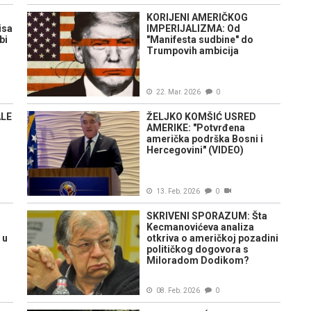
KORIJENI AMERIČKOG
isa
IMPERIJALIZMA: Od
bi
"Manifesta sudbine" do
Trumpovih ambicija
22. Mar. 2026
0
LE
ŽELJKO KOMŠIĆ USRED
AMERIKE: "Potvrđena
američka podrška Bosni i
Hercegovini" (VIDEO)
13. Feb. 2026
0
SKRIVENI SPORAZUM: Šta
Kecmanovićeva analiza
 u
otkriva o američkoj pozadini
političkog dogovora s
Miloradom Dodikom?
08. Feb. 2026
0