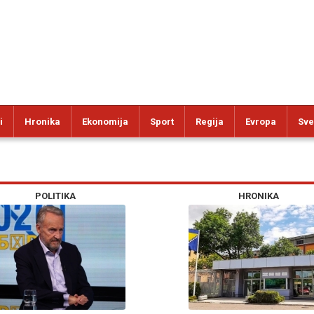
i
Hronika
Ekonomija
Sport
Regija
Evropa
Sve
POLITIKA
HRONIKA