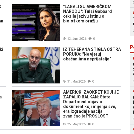
O
"LAGALI SU AMERIČKOM
NARODU": Tulsi Gabbard
otkrila jezivu istinu o
an
biološkom oružju
13. Jun. 2026
0
P
ki
IZ TEHERANA STIGLA OŠTRA
PORUKA: "Ne vjeruj
obećanjima neprijatelja"
31. Maj 2026
0
AMERIČKI ZAOKRET KOJI JE
a
ZAPALIO BALKAN: State
Department objavio
dokument koji mijenja sve,
era izgradnje nacija
zvanično je PROŠLOST
25. Maj 2026
0