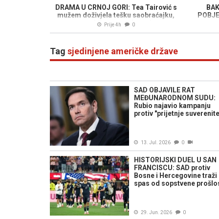
DRAMA U CRNOJ GORI: Tea Tairović s
BAK
mužem doživjela tešku saobraćajku,
POBJED
automobil potpuno havarisan
Prije 4h
0
Tag
sjedinjene američke države
SAD OBJAVILE RAT
MEĐUNARODNOM SUDU:
Rubio najavio kampanju
protiv "prijetnje suverenit
13. Jul. 2026
0
HISTORIJSKI DUEL U SAN
FRANCISCU: SAD protiv
Bosne i Hercegovine traži
spas od sopstvene prošlo
29. Jun. 2026
0