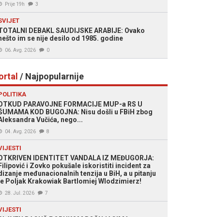
Prije 19h
3
SVIJET
TOTALNI DEBAKL SAUDIJSKE ARABIJE: Ovako
nešto im se nije desilo od 1985. godine
06. Avg. 2026
0
ortal
/ Najpopularnije
POLITIKA
OTKUD PARAVOJNE FORMACIJE MUP-a RS U
ŠUMAMA KOD BUGOJNA: Nisu došli u FBiH zbog
Aleksandra Vučića, nego...
04. Avg. 2026
8
VIJESTI
OTKRIVEN IDENTITET VANDALA IZ MEĐUGORJA:
Filipović i Zovko pokušale iskoristiti incident za
dizanje međunacionalnih tenzija u BiH, a u pitanju
je Poljak Krakowiak Bartlomiej Wlodzimierz!
28. Jul. 2026
7
VIJESTI