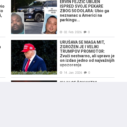
ERVIN FEJZIĆ UBIJEN
vio
ISPRED SVOJE PEKARE
io
ZBOG 50 DOLARA: Ubio ga
i,
neznanac u Americi na
parkingu...
02. Feb. 2026
0
URUŠAVA SE MAGA MIT,
m
ZGROŽEN JE I VELIKI
TRUMPOV PROMOTOR:
Zvuči nestvarno, ali upravo je
on izdao jedno od najvažnijih
upozorenja
14. Jan. 2026
0
ve
KUJU SE ŠOKANTNI
PLANOVI ZA PREUZIMANJE
GRENLANDA, JEDAN JE
POSEBNO ZLOKOBAN:
"Trebalo bi im pola sata"
07. Jan. 2026
0
'POTJERA' NA ATLANTIKU: