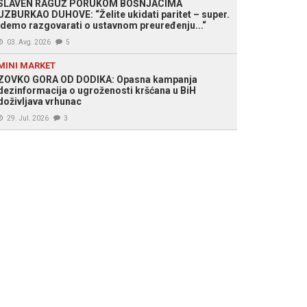
SLAVEN RAGUŽ PORUKOM BOŠNJACIMA
UZBURKAO DUHOVE: “Želite ukidati paritet – super.
Idemo razgovarati o ustavnom preuređenju...“
03. Avg. 2026
5
MINI MARKET
ZOVKO GORA OD DODIKA: Opasna kampanja
dezinformacija o ugroženosti kršćana u BiH
doživljava vrhunac
29. Jul. 2026
3