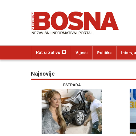
Rat u zalivu 💥
Vijesti
Politika
Intervju
Najnovije
ESTRADA