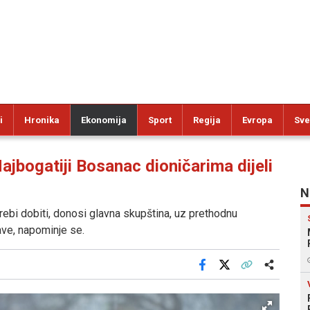
i
Hronika
Ekonomija
Sport
Regija
Evropa
Sve
bogatiji Bosanac dioničarima dijeli
N
ebi dobiti, donosi glavna skupština, uz prethodnu
ve, napominje se.
Facebook
X
Kopiraj link
Više