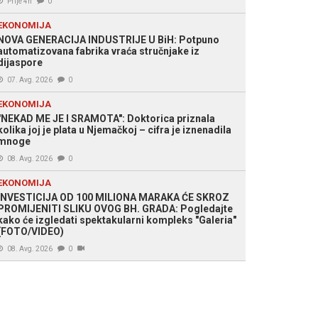
Prije 4h
0
EKONOMIJA
NOVA GENERACIJA INDUSTRIJE U BiH: Potpuno
automatizovana fabrika vraća stručnjake iz
dijaspore
07. Avg. 2026
0
EKONOMIJA
"NEKAD ME JE I SRAMOTA": Doktorica priznala
kolika joj je plata u Njemačkoj – cifra je iznenadila
mnoge
08. Avg. 2026
0
EKONOMIJA
INVESTICIJA OD 100 MILIONA MARAKA ĆE SKROZ
PROMIJENITI SLIKU OVOG BH. GRADA: Pogledajte
kako će izgledati spektakularni kompleks "Galeria"
(FOTO/VIDEO)
08. Avg. 2026
0