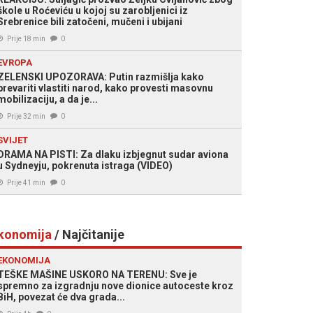
škole u Roćeviću u kojoj su zarobljenici iz
Srebrenice bili zatočeni, mučeni i ubijani
Prije 18 min
0
EVROPA
ZELENSKI UPOZORAVA: Putin razmišlja kako
prevariti vlastiti narod, kako provesti masovnu
mobilizaciju, a da je...
Prije 32 min
0
SVIJET
DRAMA NA PISTI: Za dlaku izbjegnut sudar aviona
u Sydneyju, pokrenuta istraga (VIDEO)
Prije 41 min
0
konomija
/ Najčitanije
EKONOMIJA
TEŠKE MAŠINE USKORO NA TERENU: Sve je
spremno za izgradnju nove dionice autoceste kroz
BiH, povezat će dva grada...