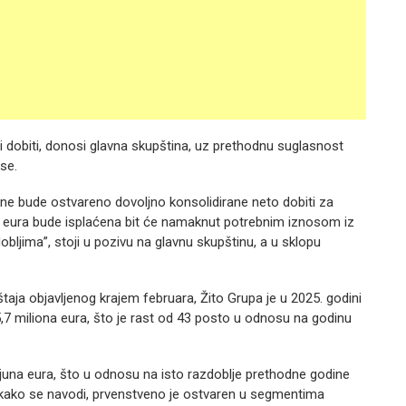
 dobiti, donosi glavna skupština, uz prethodnu suglasnost
se.
 ne bude ostvareno dovoljno konsolidirane neto dobiti za
6 eura bude isplaćena bit će namaknut potrebnim iznosom iz
bljima”, stoji u pozivu na glavnu skupštinu, a u sklopu
taja objavljenog krajem februara, Žito Grupa je u 2025. godini
5,7 miliona eura, što je rast od 43 posto u odnosu na godinu
lijuna eura, što u odnosu na isto razdoblje prethodne godine
 kako se navodi, prvenstveno je ostvaren u segmentima