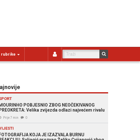
 rubrike
ajnovije
SPORT
MOURINHO POBJESNIO ZBOG NEOČEKIVANOG
PREOKRETA: Velika zvijezda odlazi najvećem rivalu
Prije 7 min
0
VIJESTI
FOTOGRAFIJA KOJA JE IZAZVALA BURNU
REAKCIJU: Suljagić prozvao Željku Cvijanović zbog