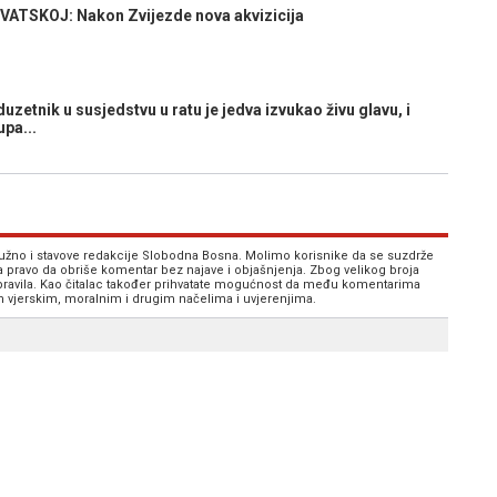
VATSKOJ: Nakon Zvijezde nova akvizicija
tnik u susjedstvu u ratu je jedva izvukao živu glavu, i
pa...
 nužno i stavove redakcije Slobodna Bosna. Molimo korisnike da se suzdrže
va pravo da obriše komentar bez najave i objašnjenja. Zbog velikog broja
 pravila. Kao čitalac također prihvatate mogućnost da među komentarima
im vjerskim, moralnim i drugim načelima i uvjerenjima.