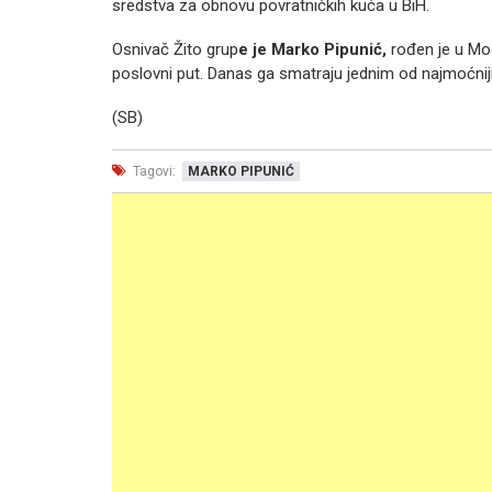
sredstva za obnovu povratničkih kuća u BiH.
Osnivač Žito grup
e je Marko Pipunić,
rođen je u Modr
poslovni put. Danas ga smatraju jednim od najmoćnij
(SB)
Tagovi:
MARKO PIPUNIĆ