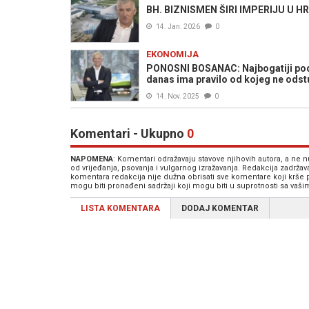
BH. BIZNISMEN ŠIRI IMPERIJU U HR
14. Jan. 2026
0
EKONOMIJA
PONOSNI BOSANAC: Najbogatiji poduze
danas ima pravilo od kojeg ne odstu
14. Nov. 2025
0
Komentari - Ukupno
0
NAPOMENA
: Komentari odražavaju stavove njihovih autora, a ne
od vrijeđanja, psovanja i vulgarnog izražavanja. Redakcija zadrža
komentara redakcija nije dužna obrisati sve komentare koji krše
mogu biti pronađeni sadržaji koji mogu biti u suprotnosti sa vaš
LISTA KOMENTARA
DODAJ KOMENTAR