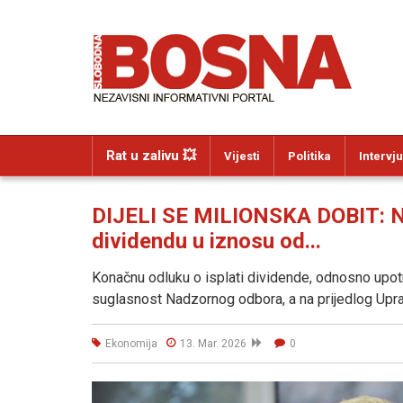
Rat u zalivu 💥
Vijesti
Politika
Intervju
DIJELI SE MILIONSKA DOBIT: Naj
dividendu u iznosu od...
Konačnu odluku o isplati dividende, odnosno upotr
suglasnost Nadzornog odbora, a na prijedlog Upra
Ekonomija
13. Mar. 2026
0