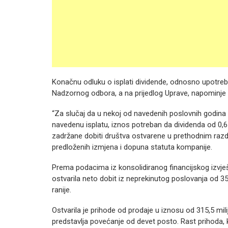
Konačnu odluku o isplati dividende, odnosno upotrebi
Nadzornog odbora, a na prijedlog Uprave, napominje 
“Za slučaj da u nekoj od navedenih poslovnih godina
navedenu isplatu, iznos potreban da dividenda od 0,
zadržane dobiti društva ostvarene u prethodnim razdo
predloženih izmjena i dopuna statuta kompanije.
Prema podacima iz konsolidiranog financijskog izvješ
ostvarila neto dobit iz neprekinutog poslovanja od 3
ranije.
Ostvarila je prihode od prodaje u iznosu od 315,5 mi
predstavlja povećanje od devet posto. Rast prihoda,