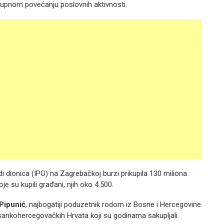
 ukupnom povećanju poslovnih aktivnosti.
udi dionica (IPO) na Zagrebačkoj burzi prikupila 130 miliona
e su kupili građani, njih oko 4.500.
Pipunić
, najbogatiji poduzetnik rodom iz Bosne i Hercegovine
osankohercegovačkih Hrvata koji su godinama sakupljali