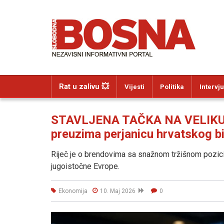
Rat u zalivu 💥
Vijesti
Politika
Intervju
STAVLJENA TAČKA NA VELIKU A
preuzima perjanicu hrvatskog b
Riječ je o brendovima sa snažnom tržišnom pozici
jugoistočne Evrope.
Ekonomija
10. Maj 2026
0