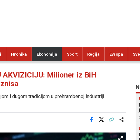
i
Hronika
Ekonomija
Sport
Regija
Evropa
Sve
KVIZICIJU: Milioner iz BiH
iznisa
N
jom i dugom tradicijom u prehrambenoj industriji
Facebook
X
Kopiraj link
Više