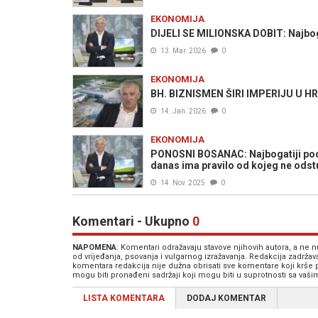
EKONOMIJA
DIJELI SE MILIONSKA DOBIT: Najboga
13. Mar. 2026
0
EKONOMIJA
BH. BIZNISMEN ŠIRI IMPERIJU U HR
14. Jan. 2026
0
EKONOMIJA
PONOSNI BOSANAC: Najbogatiji poduze
danas ima pravilo od kojeg ne odstu
14. Nov. 2025
0
Komentari - Ukupno
0
NAPOMENA
: Komentari odražavaju stavove njihovih autora, a ne
od vrijeđanja, psovanja i vulgarnog izražavanja. Redakcija zadrža
komentara redakcija nije dužna obrisati sve komentare koji krše
mogu biti pronađeni sadržaji koji mogu biti u suprotnosti sa vaš
LISTA KOMENTARA
DODAJ KOMENTAR