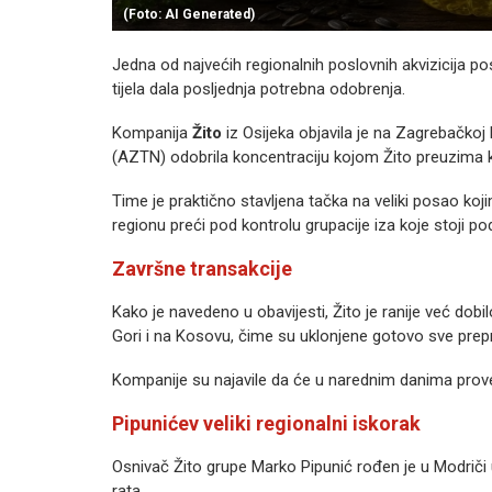
(Foto: AI Generated)
Jedna od najvećih regionalnih poslovnih akvizicija po
tijela dala posljednja potrebna odobrenja.
Kompanija
Žito
iz Osijeka objavila je na Zagrebačkoj 
(AZTN) odobrila koncentraciju kojom Žito preuzima
Time je praktično stavljena tačka na veliki posao ko
regionu preći pod kontrolu grupacije iza koje stoji p
Završne transakcije
Kako je navedeno u obavijesti, Žito je ranije već dobil
Gori i na Kosovu, čime su uklonjene gotovo sve prepr
Kompanije su najavile da će u narednim danima proves
Pipunićev veliki regionalni iskorak
Osnivač Žito grupe
Marko Pipunić
rođen je u Modriči 
rata.