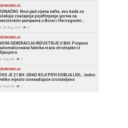
EKONOMIJA
KONAČNO: Novi pad cijena nafte, evo kada se
očekuje značajnije pojeftinjenje goriva na
benzinskim pumpama u Bosni i Hercegovini...
06. Avg. 2026
0
EKONOMIJA
NOVA GENERACIJA INDUSTRIJE U BiH: Potpuno
automatizovana fabrika vraća stručnjake iz
dijaspore
Prije 20h
0
EKONOMIJA
OVO JE 21 BH. GRAD KOJI PRVI DOBIJA LIDL: Jedno
veliko mjesto iznenađujuće izostavljeno
Prije 23h
1