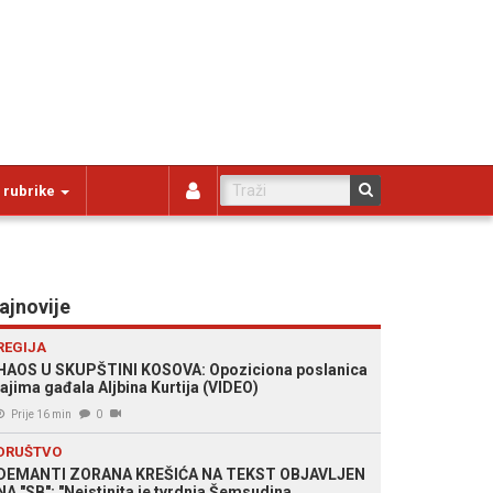
 rubrike
ajnovije
REGIJA
HAOS U SKUPŠTINI KOSOVA: Opoziciona poslanica
jajima gađala Aljbina Kurtija (VIDEO)
Prije 16 min
0
DRUŠTVO
DEMANTI ZORANA KREŠIĆA NA TEKST OBJAVLJEN
NA "SB": "Neistinita je tvrdnja Šemsudina