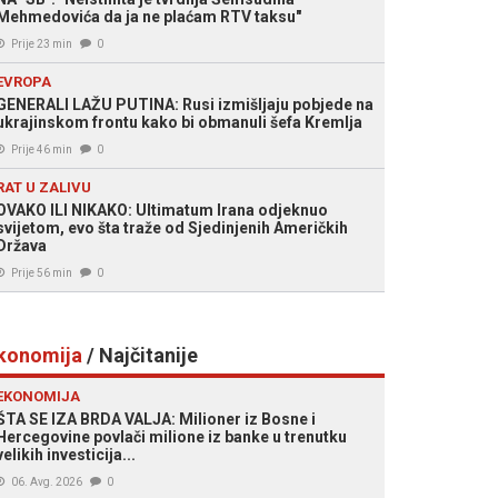
Mehmedovića da ja ne plaćam RTV taksu"
Prije 23 min
0
EVROPA
GENERALI LAŽU PUTINA: Rusi izmišljaju pobjede na
ukrajinskom frontu kako bi obmanuli šefa Kremlja
Prije 46 min
0
RAT U ZALIVU
OVAKO ILI NIKAKO: Ultimatum Irana odjeknuo
svijetom, evo šta traže od Sjedinjenih Američkih
Država
Prije 56 min
0
konomija
/ Najčitanije
EKONOMIJA
ŠTA SE IZA BRDA VALJA: Milioner iz Bosne i
Hercegovine povlači milione iz banke u trenutku
velikih investicija...
06. Avg. 2026
0