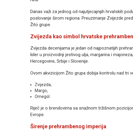
Danas važi za jednog od najutjecajnijih hrvatskih pod
poslovanje širom regiona. Preuzimanje Zvijezde predsta
Žito grupe.
Zvijezda kao simbol hrvatske prehrambene
Zvijezda
decenijama je jedan od najpoznatijih prehra
lider u proizvodnji jestivog ulja, margarina i majoneza
Hercegovine, Srbije i Slovenije.
Ovom akvizicijom Žito grupa dobija kontrolu nad tri v
Zvijezda,
Margo,
Omegol.
Riječ je o brendovima sa snažnom tržišnom pozicijom
Evrope.
Širenje prehrambenog imperija