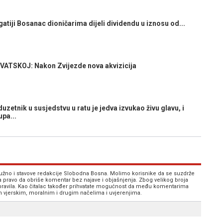
tiji Bosanac dioničarima dijeli dividendu u iznosu od...
VATSKOJ: Nakon Zvijezde nova akvizicija
tnik u susjedstvu u ratu je jedva izvukao živu glavu, i
pa...
 nužno i stavove redakcije Slobodna Bosna. Molimo korisnike da se suzdrže
va pravo da obriše komentar bez najave i objašnjenja. Zbog velikog broja
 pravila. Kao čitalac također prihvatate mogućnost da među komentarima
im vjerskim, moralnim i drugim načelima i uvjerenjima.