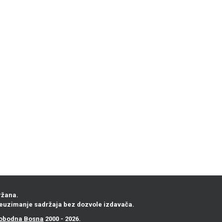
ržana.
euzimanje sadržaja bez dozvole izdavača.
obodna Bosna
2000 - 2026.