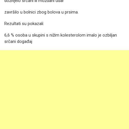
doživjelo srčani ili moždani udar
završilo u bolnici zbog bolova u prsima.
Rezultati su pokazali:
6,6 % osoba u skupini s nižim kolesterolom imalo je ozbiljan
srčani događaj