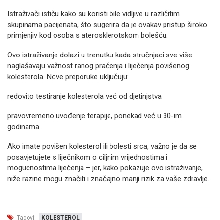
Istraživači ističu kako su koristi bile vidljive u različitim
skupinama pacijenata, što sugerira da je ovakav pristup široko
primjenjiv kod osoba s aterosklerotskom bolešću.
Ovo istraživanje dolazi u trenutku kada stručnjaci sve više
naglašavaju važnost ranog praćenja i liječenja povišenog
kolesterola. Nove preporuke uključuju:
redovito testiranje kolesterola već od djetinjstva
pravovremeno uvođenje terapije, ponekad već u 30-im
godinama.
Ako imate povišen kolesterol ili bolesti srca, važno je da se
posavjetujete s liječnikom o ciljnim vrijednostima i
mogućnostima liječenja – jer, kako pokazuje ovo istraživanje,
niže razine mogu značiti i značajno manji rizik za vaše zdravlje.
Tagovi:
KOLESTEROL