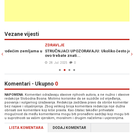
Vezane vijesti
Previous
N
ZDRAVLJE
Z
u
STRUČNJACI UPOZORAVAJU: Ukoliko često jedete kuhana jaja –
NE
ovo trebate znati...
vi
28. Jul. 2025
0
Komentari - Ukupno
0
NAPOMENA
: Komentari odražavaju stavove njihovih autora, a ne nužno i stavove
redakcije Slobodna Bosna. Molimo korisnike da se suzdrže od vrijeđanja,
psovanja i vulgarnog izražavanja. Redakcija zadržava pravo da obriše komentar
bez najave i objašnjenja. Zbog velikog broja komentara redakcija nije dužna
obrisati sve komentare koji krše pravila. Kao čitalac također prihvatate
mogućnost da među komentarima mogu biti pronađeni sadržaji koji mogu biti
u suprotnosti sa vašim vjerskim, moralnim i drugim načelima i uvjerenjima.
LISTA KOMENTARA
DODAJ KOMENTAR