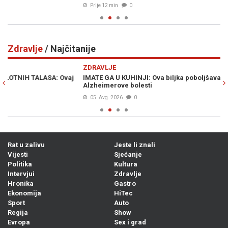
Prije 12 min
0
Zdravlje
/ Najčitanije
Previous
N
ZDRAVLJE
Z
IMATE GA U KUHINJI: Ova biljka poboljšava pamćenje i štiti od
NI
Alzheimerove bolesti
im
05. Avg. 2026
0
Rat u zalivu
Jeste li znali
Vijesti
Sjećanje
Politika
Kultura
Intervjui
Zdravlje
Hronika
Gastro
Ekonomija
HiTec
Sport
Auto
Regija
Show
Evropa
Sex i grad