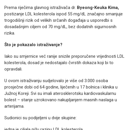
Prema riječima glavnog istraživača dr.
Byeong-Keuka Kima,
postizanje LDL kolesterola ispod 55 mg/dL značajno smanjuje
trogodišnji rizik od velikih srčanih događaja u usporedbi s
dosadašnjim ciljem od 70 mg/dL, bez dodatnih sigurnosnih
rizika.
Što je pokazalo istraživanje?
Iako su smjernice već ranije snizile preporučene vrijednosti LDL
kolesterola, dosad je nedostajalo čvrstih dokaza koji bi to
opravdali.
U ovom istraživanju sudjelovalo je više od 3.000 osoba
prosječne dobi od 64 godine, liječenih u 17 bolnica i klinika u
Južnoj Koreji. Svi su imali aterosklerotsku kardiovaskularnu
bolest – stanje uzrokovano nakupljanjem masnih naslaga u
arterijama.
Sudionici su podijeljeni u dvije skupine:
jedna je ciljala nižu razinu LDL kolesterola