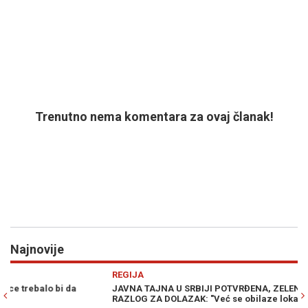
Trenutno nema komentara za ovaj članak!
Najnovije
Previous
N
REGIJA
E
JAVNA TAJNA U SRBIJI POTVRĐENA, ZELENSKI IMA JAKO DOBAR
NO
RAZLOG ZA DOLAZAK: "Već se obilaze lokacije..."
fa