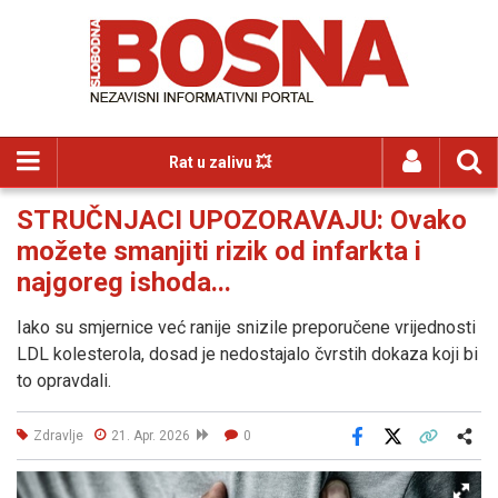
Rat u zalivu 💥
STRUČNJACI UPOZORAVAJU: Ovako
možete smanjiti rizik od infarkta i
najgoreg ishoda...
Iako su smjernice već ranije snizile preporučene vrijednosti
LDL kolesterola, dosad je nedostajalo čvrstih dokaza koji bi
to opravdali.
Zdravlje
21. Apr. 2026
0
Facebook
X
Kopiraj link
Više