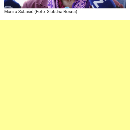
Munira Subašić (Foto: Slobdna Bosna)