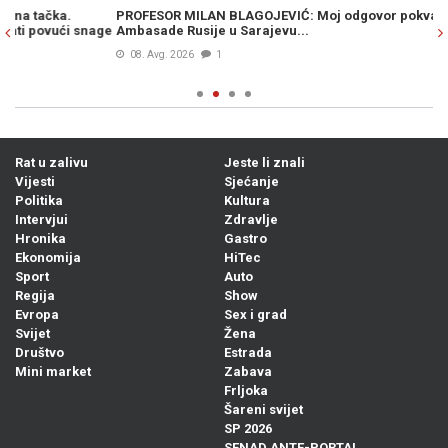
PROFESOR MILAN BLAGOJEVIĆ: Moj odgovor pokvarenjacima iz
ŠO
ge
Ambasade Rusije u Sarajevu...
ka
08. Avg. 2026
1
Rat u zalivu
Jeste li znali
Vijesti
Sjećanje
Politika
Kultura
Intervjui
Zdravlje
Hronika
Gastro
Ekonomija
HiTec
Sport
Auto
Regija
Show
Evropa
Sex i grad
Svijet
Žena
Društvo
Estrada
Mini market
Zabava
Frljoka
Šareni svijet
SP 2026
SENAD ANTE-PORTAL