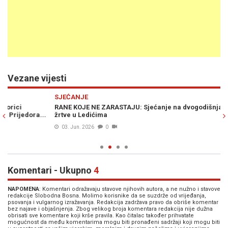
Vezane vijesti
Previous
N
SJEĆANJE
S
RANE KOJE NE ZARASTAJU: Sjećanje na dvogodišnjaka i druge
Z
žrtve u Ledićima
Po
ka
03. Jun. 2026
0
Komentari - Ukupno
4
NAPOMENA
: Komentari odražavaju stavove njihovih autora, a ne nužno i stavove
redakcije Slobodna Bosna. Molimo korisnike da se suzdrže od vrijeđanja,
psovanja i vulgarnog izražavanja. Redakcija zadržava pravo da obriše komentar
bez najave i objašnjenja. Zbog velikog broja komentara redakcija nije dužna
obrisati sve komentare koji krše pravila. Kao čitalac također prihvatate
mogućnost da među komentarima mogu biti pronađeni sadržaji koji mogu biti