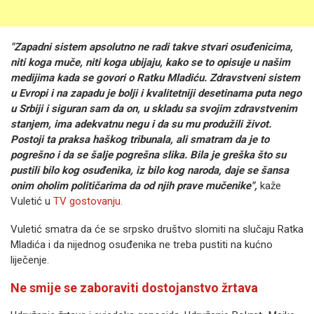
"Zapadni sistem apsolutno ne radi takve stvari osuđenicima,
niti koga muče, niti koga ubijaju, kako se to opisuje u našim
medijima kada se govori o Ratku Mladiću. Zdravstveni sistem
u Evropi i na zapadu je bolji i kvalitetniji desetinama puta nego
u Srbiji i siguran sam da on, u skladu sa svojim zdravstvenim
stanjem, ima adekvatnu negu i da su mu produžili život.
Postoji ta praksa haškog tribunala, ali smatram da je to
pogrešno i da se šalje pogrešna slika. Bila je greška što su
pustili bilo kog osuđenika, iz bilo kog naroda, daje se šansa
onim oholim političarima da od njih prave mučenike",
kaže
Vuletić u
TV gostovanju.
Vuletić smatra da će se srpsko društvo slomiti na slučaju Ratka
Mladića i da nijednog osuđenika ne treba pustiti na kućno
liječenje.
Ne smije se zaboraviti dostojanstvo žrtava