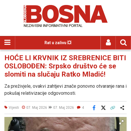
Rat u zalivu 💥
HOĆE LI KRVNIK IZ SREBRENICE BITI
OSLOBOĐEN: Srpsko društvo će se
slomiti na slučaju Ratko Mladić!
Za preživjele, ovakvi zahtjevi znače ponovno otvaranje rana i
pokušaj relativizacije odgovornosti.
Vijesti
07. Maj 2026
07. Maj 2026
4
Facebook
X
Kopiraj link
Više