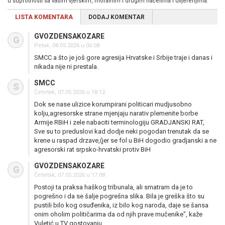
u suprotnosti sa vašim vjerskim, moralnim i drugim načelima i uvjerenjima.
LISTA KOMENTARA
DODAJ KOMENTAR
GVOZDENSAKOZARE
G
Petak, 08.05.2026 u 06:08
SMCC a što je još gore agresija Hrvatske i Srbije traje i danas i
nikada nije ni prestala.
SMCC
S
Četvrtak, 07.05.2026 u 18:12
Dok se nase ulizice korumpirani politicari mudjusobno
kolju,agresorske strane mjenjaju narativ plemenite borbe
Armije RBiH i zele nabaciti terminologiju GRADJANSKI RAT,
Sve su to preduslovi kad dodje neki pogodan trenutak da se
krene u raspad drzave,(jer se fol u BiH dogodio gradjanski a ne
agresorski rat srpsko-hrvatski protiv BiH
GVOZDENSAKOZARE
G
Četvrtak, 07.05.2026 u 17:08
Postoji ta praksa haškog tribunala, ali smatram da je to
pogrešno i da se šalje pogrešna slika. Bila je greška što su
pustili bilo kog osuđenika, iz bilo kog naroda, daje se šansa
onim oholim političarima da od njih prave mučenike", kaže
Vuletić u TV gostovanju.