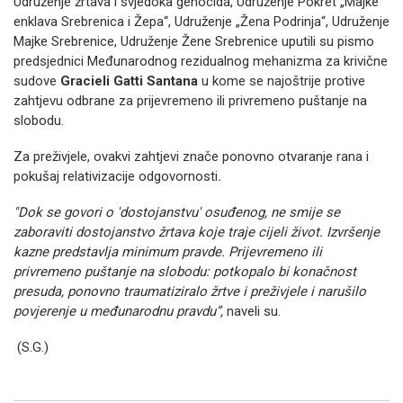
Udruženje žrtava i svjedoka genocida, Udruženje Pokret „Majke
enklava Srebrenica i Žepa“, Udruženje „Žena Podrinja“, Udruženje
Majke Srebrenice, Udruženje Žene Srebrenice uputili su pismo
predsjednici Međunarodnog rezidualnog mehanizma za krivične
sudove
Gracieli Gatti Santana
u kome se najoštrije protive
zahtjevu odbrane za prijevremeno ili privremeno puštanje na
slobodu.
Za preživjele, ovakvi zahtjevi znače ponovno otvaranje rana i
pokušaj relativizacije odgovornosti
.
"Dok se govori o 'dostojanstvu' osuđenog, ne smije se
zaboraviti dostojanstvo žrtava koje traje cijeli život. Izvršenje
kazne predstavlja minimum pravde. Prijevremeno ili
privremeno puštanje na slobodu: potkopalo bi konačnost
presuda, ponovno traumatiziralo žrtve i preživjele i narušilo
povjerenje u međunarodnu pravdu”,
naveli su.
(S.G.)