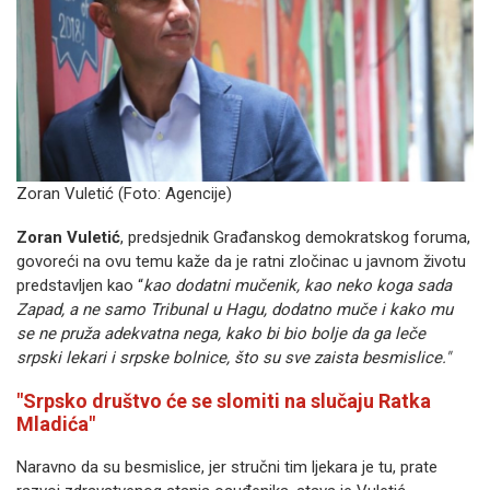
Zoran Vuletić (Foto: Agencije)
Zoran Vuletić
, predsjednik Građanskog demokratskog foruma,
govoreći na ovu temu kaže da je ratni zločinac u javnom životu
predstavljen kao “
kao dodatni mučenik, kao neko koga sada
Zapad, a ne samo Tribunal u Hagu, dodatno muče i kako mu
se ne pruža adekvatna nega, kako bi bio bolje da ga leče
srpski lekari i srpske bolnice, što su sve zaista besmislice."
"Srpsko društvo će se slomiti na slučaju Ratka
Mladića"
Naravno da su besmislice, jer stručni tim ljekara je tu, prate