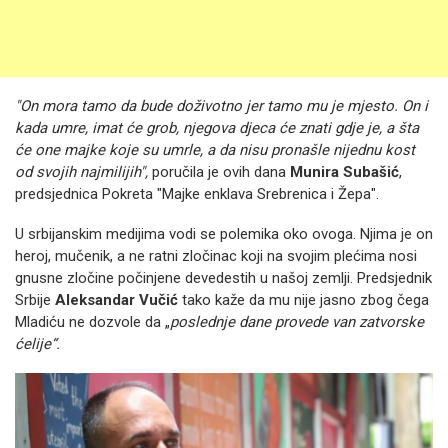
"On mora tamo da bude doživotno jer tamo mu je mjesto. On i
kada umre, imat će grob, njegova djeca će znati gdje je, a šta
će one majke koje su umrle, a da nisu pronašle nijednu kost
od svojih najmilijih",
poručila je ovih dana
Munira Subašić
,
predsjednica Pokreta "Majke enklava Srebrenica i Žepa".
U srbijanskim medijima vodi se polemika oko ovoga. Njima je on
heroj, mučenik, a ne ratni zločinac koji na svojim plećima nosi
gnusne zločine počinjene devedestih u našoj zemlji. Predsjednik
Srbije
Aleksandar Vučić
tako kaže da mu nije jasno zbog čega
Mladiću ne dozvole da „
poslednje dane provede van zatvorske
ćelije“.