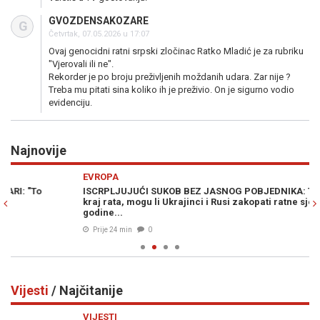
GVOZDENSAKOZARE
G
Četvrtak, 07.05.2026 u 17:07
Ovaj genocidni ratni srpski zločinac Ratko Mladić je za rubriku
"Vjerovali ili ne".
Rekorder je po broju preživljenih moždanih udara. Zar nije ?
Treba mu pitati sina koliko ih je preživio. On je sigurno vodio
evidenciju.
Najnovije
Previous
N
EVROPA
Z
ISCRPLJUJUĆI SUKOB BEZ JASNOG POBJEDNIKA: Tri scenarija za
KA
kraj rata, mogu li Ukrajinci i Rusi zakopati ratne sjekire nakon 4
pr
godine...
Prije 24 min
0
Vijesti
/ Najčitanije
Previous
N
VIJESTI
VI