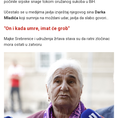
počinile srpske snage tokom oružanog sukoba u BiH.
Učestalo se u medijima javlja izvještaj njegovog sina
Darka
Mladića
koji sumnja na moždani udar, javlja da slabo govori…
"On i kada umre, imat će grob"
Majke Srebrenice i udruženja žrtava stava su da ratni zločinac
mora ostati u zatvoru.