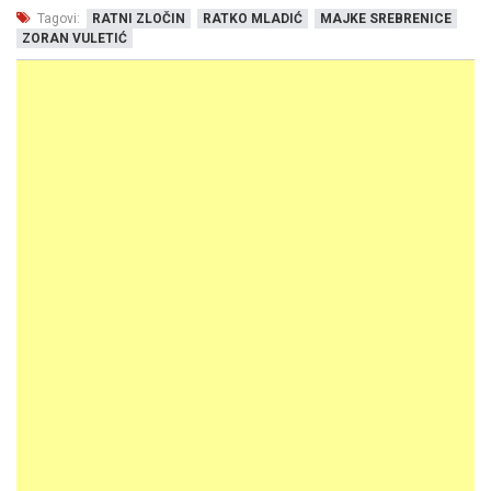
Tagovi:
RATNI ZLOČIN
RATKO MLADIĆ
MAJKE SREBRENICE
ZORAN VULETIĆ