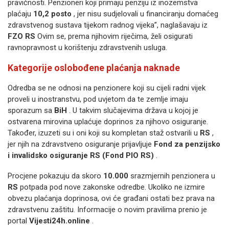
pravičnosti. Penzioneri koji primaju penziju iz inozemstva
plaćaju
10,2 posto
, jer nisu sudjelovali u financiranju domaćeg
zdravstvenog sustava tijekom radnog vijeka”, naglašavaju iz
FZO RS
Ovim se, prema njihovim riječima, želi osigurati
ravnopravnost u korištenju zdravstvenih usluga.
Kategorije oslobođene plaćanja naknade
Odredba se ne odnosi na penzionere koji su cijeli radni vijek
proveli u inostranstvu, pod uvjetom da te zemlje imaju
sporazum sa
BiH
. U takvim slučajevima država u kojoj je
ostvarena mirovina uplaćuje doprinos za njihovo osiguranje.
Također, izuzeti su i oni koji su kompletan staž ostvarili u
RS
,
jer njih na zdravstveno osiguranje prijavljuje
Fond za penzijsko
i invalidsko osiguranje RS (Fond PIO RS)
.
Procjene pokazuju da skoro
10.000
srazmjernih penzionera u
RS
potpada pod nove zakonske odredbe. Ukoliko ne izmire
obvezu plaćanja doprinosa, ovi će građani ostati bez prava na
zdravstvenu zaštitu. Informacije o novim pravilima prenio je
portal
Vijesti24h.online
.