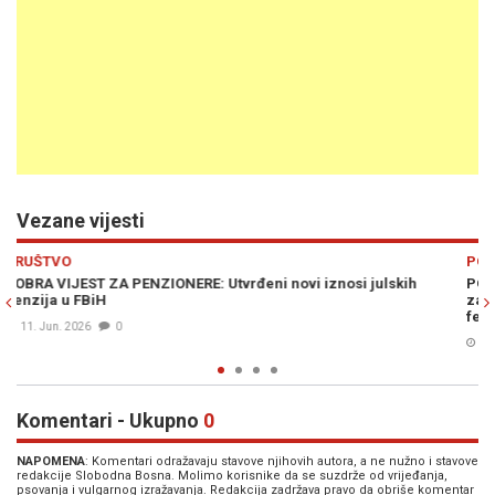
Vezane vijesti
Previous
N
POLITIKA
lskih
PONIZILI SU PENZIONERE SAMO TAKO: Vlada FBiH podigla p
za sramotnih 0,06 posto, a svi se pitaju šta se može kupiti z
feninga povišice?
23. Feb. 2026
0
Komentari - Ukupno
0
NAPOMENA
: Komentari odražavaju stavove njihovih autora, a ne nužno i stavove
redakcije Slobodna Bosna. Molimo korisnike da se suzdrže od vrijeđanja,
psovanja i vulgarnog izražavanja. Redakcija zadržava pravo da obriše komentar