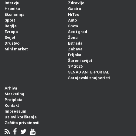
Intervjui
Zdravlje
Hronika
Gastro
Ekonomija
HiTec
Sport
Auto
Regija
Show
Evropa
Sex i grad
Svijet
Žena
Društvo
Estrada
Mini market
Zabava
Frljoka
Šareni svijet
SP 2026
SENAD ANTE-PORTAL
Sarajevski snajperisti
Arhiva
Marketing
Pretplata
Kontakt
Impressum
Uslovi korištenja
Zaštita privatnosti