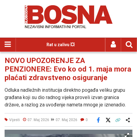
Rat u zalivu 💥
NOVO UPOZORENJE ZA
PENZIONERE: Evo ko od 1. maja mora
plaćati zdravstveno osiguranje
Odluka nadležnih institucija direktno pogađa veliku grupu
građana koji su dio radnog vijeka proveli izvan granica
države, a razlog za uvođenje nameta mnoge je iznenadio.
Vijesti
07. Maj 2026
07. Maj 2026
0
Facebook
X
Kopiraj link
Više