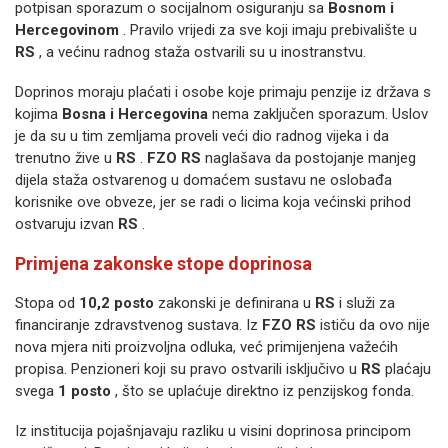
potpisan sporazum o socijalnom osiguranju sa
Bosnom i
Hercegovinom
. Pravilo vrijedi za sve koji imaju prebivalište u
RS
, a većinu radnog staža ostvarili su u inostranstvu.
Doprinos moraju plaćati i osobe koje primaju penzije iz država s
kojima
Bosna i Hercegovina
nema zaključen sporazum. Uslov
je da su u tim zemljama proveli veći dio radnog vijeka i da
trenutno žive u
RS
.
FZO RS
naglašava da postojanje manjeg
dijela staža ostvarenog u domaćem sustavu ne oslobađa
korisnike ove obveze, jer se radi o licima koja većinski prihod
ostvaruju izvan
RS
.
Primjena zakonske stope doprinosa
Stopa od
10,2 posto
zakonski je definirana u
RS
i služi za
financiranje zdravstvenog sustava. Iz
FZO RS
ističu da ovo nije
nova mjera niti proizvoljna odluka, već primijenjena važećih
propisa. Penzioneri koji su pravo ostvarili isključivo u
RS
plaćaju
svega
1 posto
, što se uplaćuje direktno iz penzijskog fonda.
Iz institucija pojašnjavaju razliku u visini doprinosa principom