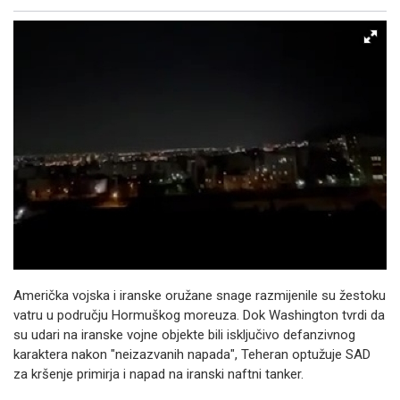
Facebook
X
Kopiraj link
Više
Američka vojska i iranske oružane snage razmijenile su žestoku
vatru u području Hormuškog moreuza. Dok Washington tvrdi da
su udari na iranske vojne objekte bili isključivo defanzivnog
karaktera nakon "neizazvanih napada", Teheran optužuje SAD
za kršenje primirja i napad na iranski naftni tanker.