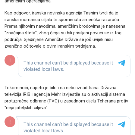
američkim operacijama.
Kao odgovor, iranska novinska agencija Tasnim tvrdi da je
iranska mornarica ciljala tri spomenuta američka razarača.
Prema njihovim navodima, američkim brodovima je nanesena
"značajna šteta", zbog čega su bili prisiljeni povući se iz tog
područja. Sjedinjene Američke Države se još uvijek nisu
zvanično očitovale o ovim iranskim tvrdnjama.
Tokom noći, napeto je bilo i na nebu iznad Irana. Državna
televizija IRIB i agencija Mehr izvijestile su o aktivaciji sistema
protuzračne odbrane (PVO) u zapadnom dijelu Teherana protiv
"neprijateljskih ciljeva".