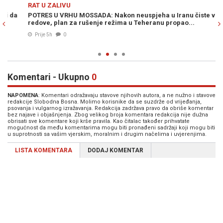
Previous
N
RAT U ZALIVU
RA
POTRES U VRHU MOSSADA: Nakon neuspjeha u Iranu čiste vlastite
T
redove, plan za rušenje režima u Teheranu propao...
MU
pr
Prije 5h
0
Komentari - Ukupno
0
NAPOMENA
: Komentari odražavaju stavove njihovih autora, a ne nužno i stavove
redakcije Slobodna Bosna. Molimo korisnike da se suzdrže od vrijeđanja,
psovanja i vulgarnog izražavanja. Redakcija zadržava pravo da obriše komentar
bez najave i objašnjenja. Zbog velikog broja komentara redakcija nije dužna
obrisati sve komentare koji krše pravila. Kao čitalac također prihvatate
mogućnost da među komentarima mogu biti pronađeni sadržaji koji mogu biti
u suprotnosti sa vašim vjerskim, moralnim i drugim načelima i uvjerenjima.
LISTA KOMENTARA
DODAJ KOMENTAR