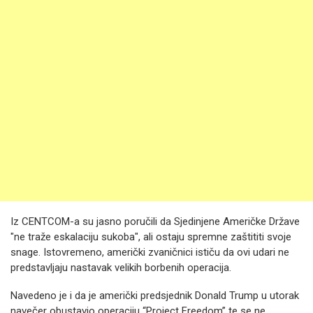
Iz CENTCOM-a su jasno poručili da Sjedinjene Američke Države
"ne traže eskalaciju sukoba", ali ostaju spremne zaštititi svoje
snage. Istovremeno, američki zvaničnici ističu da ovi udari ne
predstavljaju nastavak velikih borbenih operacija.
Navedeno je i da je američki predsjednik Donald Trump u utorak
navečer obustavio operaciju “Project Freedom” te se ne