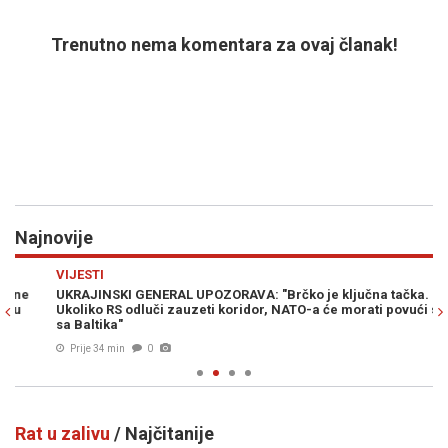
Trenutno nema komentara za ovaj članak!
Najnovije
Previous
N
VIJESTI
SV
UKRAJINSKI GENERAL UPOZORAVA: "Brčko je ključna tačka.
RI
Ukoliko RS odluči zauzeti koridor, NATO-a će morati povući snage
po
sa Baltika"
Prije 34 min
0
Rat u zalivu
/ Najčitanije