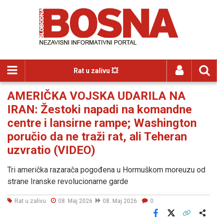
Rat u zalivu 💥
AMERIČKA VOJSKA UDARILA NA
IRAN: Žestoki napadi na komandne
centre i lansirne rampe; Washington
poručio da ne traži rat, ali Teheran
uzvratio (VIDEO)
Tri američka razarača pogođena u Hormuškom moreuzu od
strane Iranske revolucionarne garde
Rat u zalivu
08. Maj 2026
08. Maj 2026
0