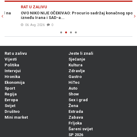
Previous
N
RAT U ZALIVU
RA
OVO NIKO NIJE OČEKIVAO: Procurio sadržaj konačnog sporazuma
DR
izneđu Irana i SAD-a...
va
06. Avg. 2026
0
Rat u zalivu
Jeste li znali
Vijesti
Sjećanje
Politika
Kultura
Intervjui
Zdravlje
Hronika
Gastro
Ekonomija
HiTec
Sport
Auto
Regija
Show
Evropa
Sex i grad
Svijet
Žena
Društvo
Estrada
Mini market
Zabava
Frljoka
Šareni svijet
SP 2026