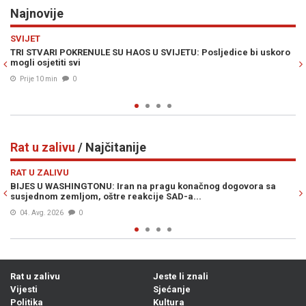
Najnovije
Previous
N
SHOW
ce bi uskoro
SPREMAN JE ZA BRAK: Prezgodna stjuardesa hitno traži
otkrila da je slaba na starije
Prije 17 min
0
Rat u zalivu
/ Najčitanije
Previous
N
RAT U ZALIVU
govora sa
OVO NIKO NIJE OČEKIVAO: Procurio sadržaj konačnog 
izneđu Irana i SAD-a...
Prije 13h
0
Rat u zalivu
Jeste li znali
Vijesti
Sjećanje
Politika
Kultura