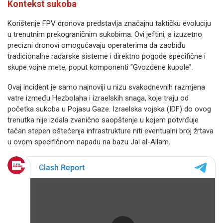
Kontekst sukoba
Korištenje FPV dronova predstavlja značajnu taktičku evoluciju
u trenutnim prekograničnim sukobima. Ovi jeftini, a izuzetno
precizni dronovi omogućavaju operaterima da zaobiđu
tradicionalne radarske sisteme i direktno pogode specifične i
skupe vojne mete, poput komponenti "Gvozdene kupole".
Ovaj incident je samo najnoviji u nizu svakodnevnih razmjena
vatre između Hezbolaha i izraelskih snaga, koje traju od
početka sukoba u Pojasu Gaze. Izraelska vojska (IDF) do ovog
trenutka nije izdala zvanično saopštenje u kojem potvrđuje
tačan stepen oštećenja infrastrukture niti eventualni broj žrtava
u ovom specifičnom napadu na bazu Jal al-Allam.