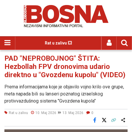
Rat u zalivu 💥
PAD "NEPROBOJNOG" ŠTITA:
Hezbollah FPV dronovima udario
direktno u "Gvozdenu kupolu" (VIDEO)
Prema informacijama koje je objavilo vojno krilo ove grupe,
meta napada bili su lanseri poznatog izraelskog
protivvazdušnog sistema "Gvozdena kupola"
Rat u zalivu
10. Maj 2026
13. Maj 2026
0
Facebook
X
Kopiraj link
Više