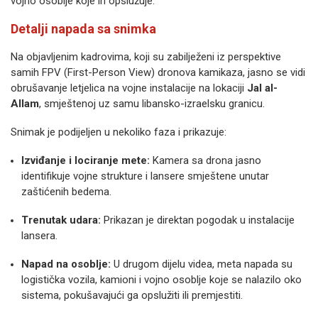
vojno osoblje koje ih opslužuje.
Detalji napada sa snimka
Na objavljenim kadrovima, koji su zabilježeni iz perspektive
samih FPV (First-Person View) dronova kamikaza, jasno se vidi
obrušavanje letjelica na vojne instalacije na lokaciji
Jal al-
Allam
, smještenoj uz samu libansko-izraelsku granicu.
Snimak je podijeljen u nekoliko faza i prikazuje:
Izviđanje i lociranje mete:
Kamera sa drona jasno
identifikuje vojne strukture i lansere smještene unutar
zaštićenih bedema.
Trenutak udara:
Prikazan je direktan pogodak u instalacije
lansera.
Napad na osoblje:
U drugom dijelu videa, meta napada su
logistička vozila, kamioni i vojno osoblje koje se nalazilo oko
sistema, pokušavajući ga opslužiti ili premjestiti.