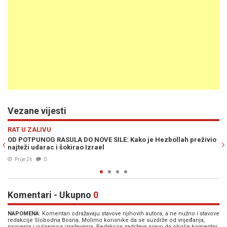
Vezane vijesti
Previous
N
SVIJET
lah preživio
HISTORIJSKI PREOKRET NA BLISKOM ISTOKU: Vođa Hezbo
prvi put spremno pružio ruku novim vlastima u Siriji!
04. Avg. 2026
0
Komentari - Ukupno
0
NAPOMENA
: Komentari odražavaju stavove njihovih autora, a ne nužno i stavove
redakcije Slobodna Bosna. Molimo korisnike da se suzdrže od vrijeđanja,
psovanja i vulgarnog izražavanja. Redakcija zadržava pravo da obriše komentar