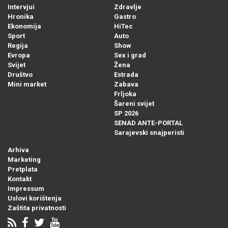
Intervjui
Zdravlje
Hronika
Gastro
Ekonomija
HiTec
Sport
Auto
Regija
Show
Evropa
Sex i grad
Svijet
Žena
Društvo
Estrada
Mini market
Zabava
Frljoka
Šareni svijet
SP 2026
SENAD ANTE-PORTAL
Sarajevski snajperisti
Arhiva
Marketing
Pretplata
Kontakt
Impressum
Uslovi korištenja
Zaštita privatnosti