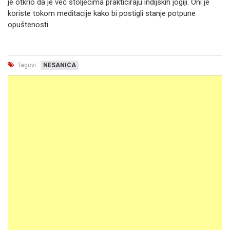
je otkrio da je već stoljećima prakticiraju indijskih jogiji. Oni je
koriste tokom meditacije kako bi postigli stanje potpune
opuštenosti.
Tagovi:
NESANICA