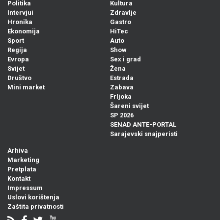
Politika
Kultura
Intervjui
Zdravlje
Hronika
Gastro
Ekonomija
HiTec
Sport
Auto
Regija
Show
Evropa
Sex i grad
Svijet
Žena
Društvo
Estrada
Mini market
Zabava
Frljoka
Šareni svijet
SP 2026
SENAD ANTE-PORTAL
Sarajevski snajperisti
Arhiva
Marketing
Pretplata
Kontakt
Impressum
Uslovi korištenja
Zaštita privatnosti