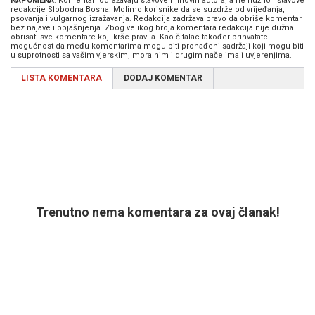
NAPOMENA
: Komentari odražavaju stavove njihovih autora, a ne nužno i stavove
redakcije Slobodna Bosna. Molimo korisnike da se suzdrže od vrijeđanja,
psovanja i vulgarnog izražavanja. Redakcija zadržava pravo da obriše komentar
bez najave i objašnjenja. Zbog velikog broja komentara redakcija nije dužna
obrisati sve komentare koji krše pravila. Kao čitalac također prihvatate
mogućnost da među komentarima mogu biti pronađeni sadržaji koji mogu biti
u suprotnosti sa vašim vjerskim, moralnim i drugim načelima i uvjerenjima.
LISTA KOMENTARA
DODAJ KOMENTAR
Trenutno nema komentara za ovaj članak!