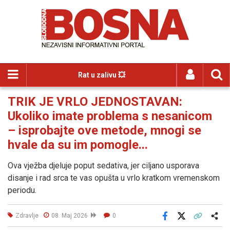
Rat u zalivu 💥
TRIK JE VRLO JEDNOSTAVAN:
Ukoliko imate problema s nesanicom
– isprobajte ove metode, mnogi se
hvale da su im pomogle...
Ova vježba djeluje poput sedativa, jer ciljano usporava
disanje i rad srca te vas opušta u vrlo kratkom vremenskom
periodu.
Zdravlje
08. Maj 2026
0
Facebook
X
Kopiraj link
Više