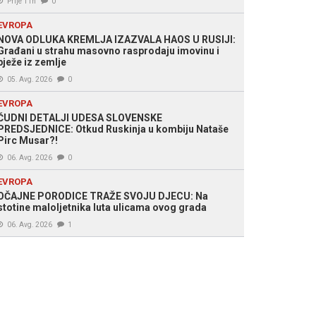
Prije 11h
0
EVROPA
NOVA ODLUKA KREMLJA IZAZVALA HAOS U RUSIJI:
Građani u strahu masovno rasprodaju imovinu i
bježe iz zemlje
05. Avg. 2026
0
EVROPA
ČUDNI DETALJI UDESA SLOVENSKE
PREDSJEDNICE: Otkud Ruskinja u kombiju Nataše
Pirc Musar?!
06. Avg. 2026
0
EVROPA
OČAJNE PORODICE TRAŽE SVOJU DJECU: Na
stotine maloljetnika luta ulicama ovog grada
06. Avg. 2026
1