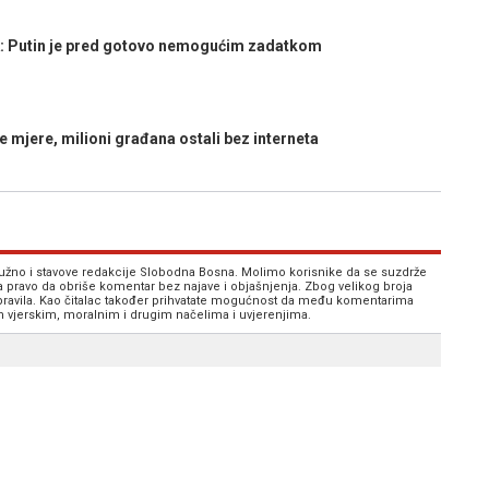
 Putin je pred gotovo nemogućim zadatkom
 mjere, milioni građana ostali bez interneta
 nužno i stavove redakcije Slobodna Bosna. Molimo korisnike da se suzdrže
va pravo da obriše komentar bez najave i objašnjenja. Zbog velikog broja
 pravila. Kao čitalac također prihvatate mogućnost da među komentarima
im vjerskim, moralnim i drugim načelima i uvjerenjima.