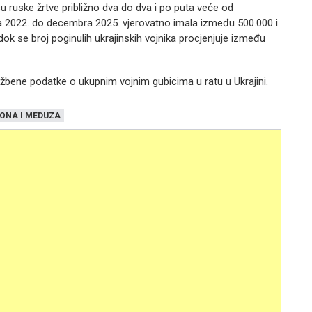
u ruske žrtve približno dva do dva i po puta veće od
uara 2022. do decembra 2025. vjerovatno imala između 500.000 i
 dok se broj poginulih ukrajinskih vojnika procjenjuje između
žbene podatke o ukupnim vojnim gubicima u ratu u Ukrajini.
ONA I MEDUZA