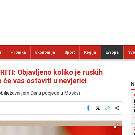
i
Hronika
Ekonomija
Sport
Regija
Evropa
Sve
I: Objavljeno koliko je ruskih
 će vas ostaviti u nevjerici
N
obilježavanjem Dana pobjede u Moskvi
Facebook
X
Kopiraj link
Više