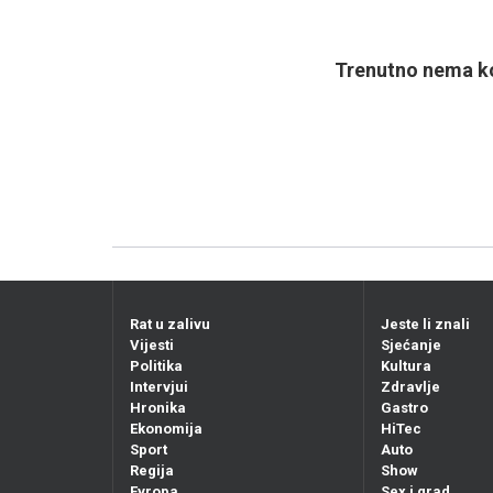
Trenutno nema ko
Rat u zalivu
Jeste li znali
Vijesti
Sjećanje
Politika
Kultura
Intervjui
Zdravlje
Hronika
Gastro
Ekonomija
HiTec
Sport
Auto
Regija
Show
Evropa
Sex i grad