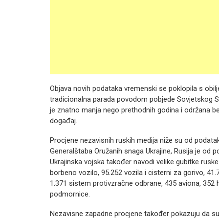
Objava novih podataka vremenski se poklopila s obil
tradicionalna parada povodom pobjede Sovjetskog 
je znatno manja nego prethodnih godina i održana bez
događaj.
Procjene nezavisnih ruskih medija niže su od podata
Generalštaba Oružanih snaga Ukrajine, Rusija je od po
Ukrajinska vojska također navodi velike gubitke rusk
borbeno vozilo, 95.252 vozila i cisterni za gorivo, 41.7
1.371 sistem protivzračne odbrane, 435 aviona, 352 h
podmornice.
Nezavisne zapadne procjene također pokazuju da su rus