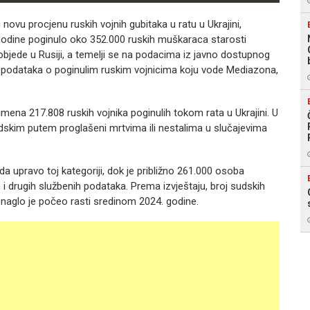
novu procjenu ruskih vojnih gubitaka u ratu u Ukrajini,
 godine poginulo oko 352.000 ruskih muškaraca starosti
pobjede u Rusiji, a temelji se na podacima iz javno dostupnog
i podataka o poginulim ruskim vojnicima koju vode Mediazona,
ena 217.808 ruskih vojnika poginulih tokom rata u Ukrajini. U
 sudskim putem proglašeni mrtvima ili nestalima u slučajevima
da upravo toj kategoriji, dok je približno 261.000 osoba
i drugih službenih podataka. Prema izvještaju, broj sudskih
 naglo je počeo rasti sredinom 2024. godine.