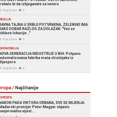
trebalo bi da izbjegavate za večeru
Prije 22 min
0
REGIJA
JAVNA TAJNA U SRBIJI POTVRĐENA, ZELENSKI IMA
JAKO DOBAR RAZLOG ZA DOLAZAK: "Već se
obilaze lokacije..."
Prije 26 min
0
EKONOMIJA
NOVA GENERACIJA INDUSTRIJE U BiH: Potpuno
automatizovana fabrika vraća stručnjake iz
dijaspore
Prije 34 min
0
vropa
/ Najčitanije
EVROPA
NAKON PADA VIKTORA ORBANA, SVE SE MIJENJA:
Mađarski premijer Peter Magyar objavio
nevjerovatnu vijest...