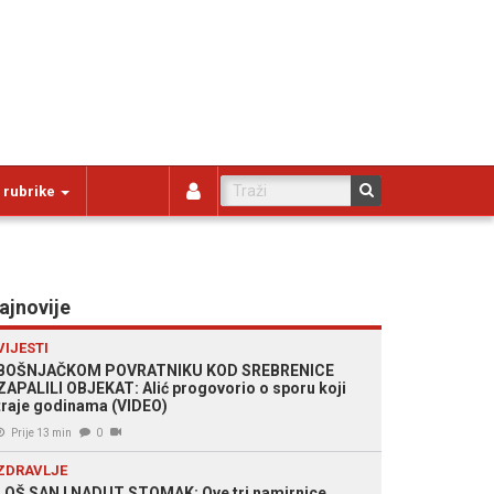
 rubrike
ajnovije
VIJESTI
BOŠNJAČKOM POVRATNIKU KOD SREBRENICE
ZAPALILI OBJEKAT: Alić progovorio o sporu koji
traje godinama (VIDEO)
Prije 13 min
0
ZDRAVLJE
LOŠ SAN I NADUT STOMAK: Ove tri namirnice