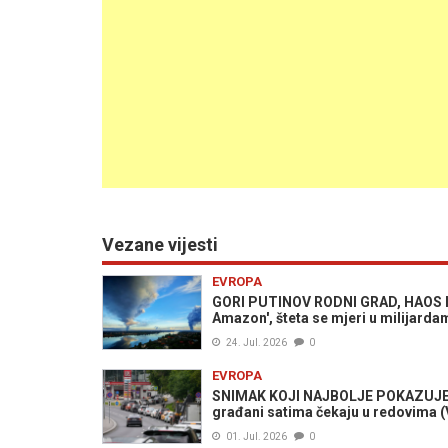
Vezane vijesti
EVROPA
GORI PUTINOV RODNI GRAD, HAOS I P
Amazon', šteta se mjeri u milijarda
24. Jul. 2026
0
EVROPA
SNIMAK KOJI NAJBOLJE POKAZUJE T
građani satima čekaju u redovima 
01. Jul. 2026
0