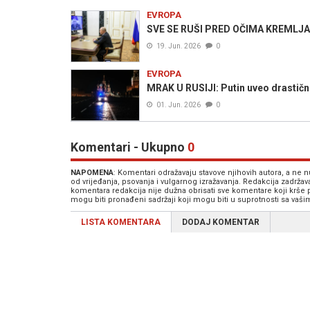
EVROPA
SVE SE RUŠI PRED OČIMA KREMLJA:
19. Jun. 2026
0
EVROPA
MRAK U RUSIJI: Putin uveo drastične
01. Jun. 2026
0
Komentari - Ukupno
0
NAPOMENA
: Komentari odražavaju stavove njihovih autora, a ne
od vrijeđanja, psovanja i vulgarnog izražavanja. Redakcija zadrža
komentara redakcija nije dužna obrisati sve komentare koji krše
mogu biti pronađeni sadržaji koji mogu biti u suprotnosti sa vaš
LISTA KOMENTARA
DODAJ KOMENTAR