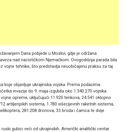
ježavanjem Dana pobjede u Moskvi, gdje je održana
Saveza nad nacističkom Njemačkom. Ovogodišnja parada bila
 vojne tehnike, što predstavlja neuobičajenu praksu za taj
ka koje objavljuje ukrajinska vojska. Prema podacima
četka invazije do 9. maja izgubila oko 1.340.270 vojnika.
e vojne opreme, uključujući 11.920 tenkova, 24.541 oklopno
12 artiljerijskih sistema, 1.780 višecijevnih raketnih sistema,
elikoptera, 281.208 dronova, 33 broda i čamca te dvije
ki gubici veći od ukrajinskih. Američki analitički centar