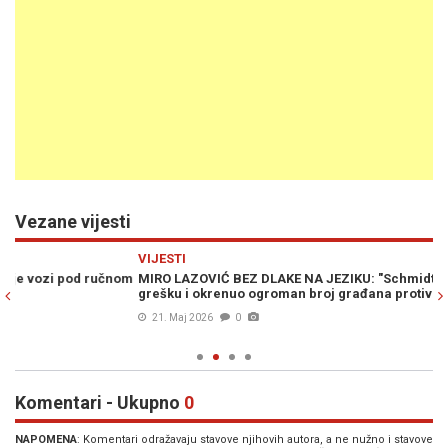
Vezane vijesti
Previous
N
VIJESTI
PO
om
MIRO LAZOVIĆ BEZ DLAKE NA JEZIKU: "Schmidt je napravio veliku
MI
grešku i okrenuo ogroman broj građana protiv sebe"
ne
pr
21. Maj 2026
0
Komentari - Ukupno
0
NAPOMENA
: Komentari odražavaju stavove njihovih autora, a ne nužno i stavove