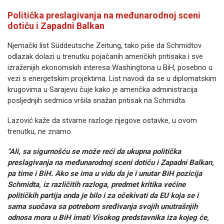
Politička preslagivanja na međunarodnoj sceni
dotiču i Zapadni Balkan
Njemački list Süddeutsche Zeitung, tako piše da Schmidtov
odlazak dolazi u trenutku pojačanih američkih pritisaka i sve
izraženijih ekonomskih interesa Washingtona u BiH, posebno u
vezi s energetskim projektima. List navodi da se u diplomatskim
krugovima u Sarajevu čuje kako je američka administracija
posljednjih sedmica vršila snažan pritisak na Schmidta.
Lazović kaže da stvarne razloge njegove ostavke, u ovom
trenutku, ne znamo.
"Ali, sa sigurnošću se može reći da ukupna politička
preslagivanja na međunarodnoj sceni dotiču i Zapadni Balkan,
pa time i BiH. Ako se ima u vidu da je i unutar BiH pozicija
Schmidta, iz različitih razloga, predmet kritika većine
političkih partija onda je bilo i za očekivati da EU koja se i
sama suočava sa potrebom sređivanja svojih unutrašnjih
odnosa mora u BiH imati Visokog predstavnika iza kojeg će,