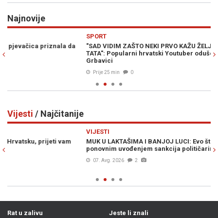
Najnovije
Previous
N
SPORT
H
"SAD VIDIM ZAŠTO NEKI PRVO KAŽU ŽELJO, PA POSLIJE KAŽU
IS
TATA": Popularni hrvatski Youtuber oduševljen atmosferom na
Na
Grbavici
Prije 25 min
0
Vijesti
/ Najčitanije
Previous
N
VIJESTI
VI
MUK U LAKTAŠIMA I BANJOJ LUCI: Evo šta piše u zahtjevu za
ŠO
ponovnim uvođenjem sankcija političarima u RS-u...
pl
07. Avg. 2026
2
Rat u zalivu
Jeste li znali