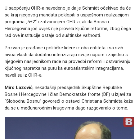
U saopćenju OHR-a navedeno je da je Schmidt očekivao da će
se kraj njegovog mandata poklopiti s uspješnom realizacijom
programa „5+2“ i zatvaranjem OHR-a, ali da Bosna i
Hercegovina još uvijek nije provela ključne reforme, zbog čega
rad ove institucije ostaje od suštinske važnosti.
Pozvao je građane i političke lidere iz oba entiteta i sa svih
nivoa vlasti da dodatno intenziviraju svoje napore i zajedno s
njegovim nasljednikom rade na provedbi reformi i ostvarivanju
ključnog napretka na putu ka euroatlantskim integracijama,
naveli su iz OHR-a.
Miro Lazović
, nekadašnji predsjednik Skupštine Republike
Bosne i Hercegovine i član Demokratske fronte (DF) u izjavi za
“Slobodnu Bosnu” govoreći o ostavci Christiana Schmidta kaže
da se u međunarodnim krugovima dugo razgovaralo o tome.