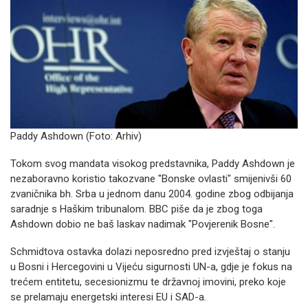
Paddy Ashdown (Foto: Arhiv)
Tokom svog mandata visokog predstavnika, Paddy Ashdown je
nezaboravno koristio takozvane "Bonske ovlasti" smijenivši 60
zvaničnika bh. Srba u jednom danu 2004. godine zbog odbijanja
saradnje s Haškim tribunalom. BBC piše da je zbog toga
Ashdown dobio ne baš laskav nadimak "Povjerenik Bosne".
Schmidtova ostavka dolazi neposredno pred izvještaj o stanju
u Bosni i Hercegovini u Vijeću sigurnosti UN-a, gdje je fokus na
trećem entitetu, secesionizmu te državnoj imovini, preko koje
se prelamaju energetski interesi EU i SAD-a.