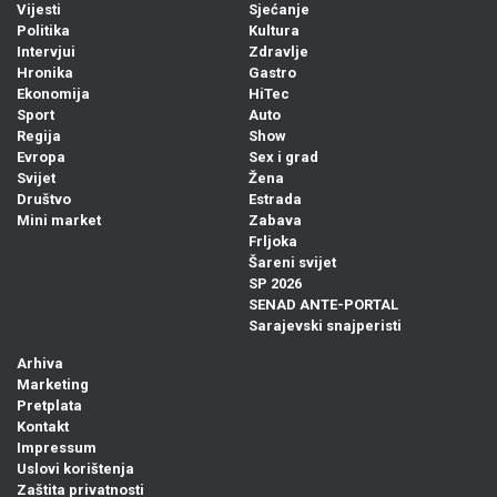
Vijesti
Sjećanje
Politika
Kultura
Intervjui
Zdravlje
Hronika
Gastro
Ekonomija
HiTec
Sport
Auto
Regija
Show
Evropa
Sex i grad
Svijet
Žena
Društvo
Estrada
Mini market
Zabava
Frljoka
Šareni svijet
SP 2026
SENAD ANTE-PORTAL
Sarajevski snajperisti
Arhiva
Marketing
Pretplata
Kontakt
Impressum
Uslovi korištenja
Zaštita privatnosti