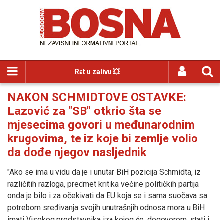
Rat u zalivu 💥
NAKON SCHMIDTOVE OSTAVKE:
Lazović za "SB" otkrio šta se
mjesecima govori u međunarodnim
krugovima, te iz koje bi zemlje volio
da dođe njegov nasljednik
"Ako se ima u vidu da je i unutar BiH pozicija Schmidta, iz
različitih razloga, predmet kritika većine političkih partija
onda je bilo i za očekivati da EU koja se i sama suočava sa
potrebom sređivanja svojih unutrašnjih odnosa mora u BiH
imati Visokog predstavnika iza kojeg će, dogovorom, stati i