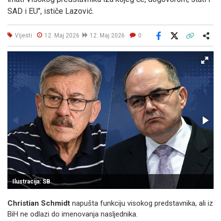
SAD i EU", ističe Lazović.
Vijesti
12. Maj 2026
12. Maj 2026
0
Facebook
X
Kopiraj link
Više
Ilustracija: SB
Christian Schmidt
napušta funkciju visokog predstavnika, ali iz
BiH ne odlazi do imenovanja nasljednika.