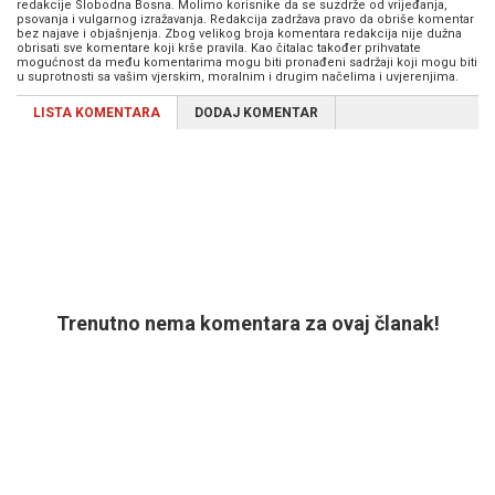
redakcije Slobodna Bosna. Molimo korisnike da se suzdrže od vrijeđanja,
psovanja i vulgarnog izražavanja. Redakcija zadržava pravo da obriše komentar
bez najave i objašnjenja. Zbog velikog broja komentara redakcija nije dužna
obrisati sve komentare koji krše pravila. Kao čitalac također prihvatate
mogućnost da među komentarima mogu biti pronađeni sadržaji koji mogu biti
u suprotnosti sa vašim vjerskim, moralnim i drugim načelima i uvjerenjima.
LISTA KOMENTARA
DODAJ KOMENTAR
Trenutno nema komentara za ovaj članak!