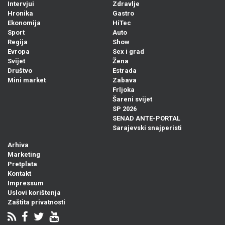
Intervjui
Zdravlje
Hronika
Gastro
Ekonomija
HiTec
Sport
Auto
Regija
Show
Evropa
Sex i grad
Svijet
Žena
Društvo
Estrada
Mini market
Zabava
Frljoka
Šareni svijet
SP 2026
SENAD ANTE-PORTAL
Sarajevski snajperisti
Arhiva
Marketing
Pretplata
Kontakt
Impressum
Uslovi korištenja
Zaštita privatnosti