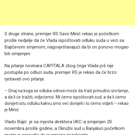
S druge strane, premijer RS Savo Minić rekao je početkom
prošle nedjelje da će Vlada ispoštovati odluku suda u vezi sa
Đajićevom smjenom, nagovještavajući da bi on ponovo mogao
biti smijenjen.
Na pitanje novinara CAPITALA zbog čega Vlada još nije
postupila po odluci suda, premijer RS je rekao da će brzo
rješavati ovo pitanje.
– Onaj na koga se odluka odnosi može da traži prinudno izvršenje,
a da li će tražiti, vidjećemo. Mi ćemo ispoštovati sud, a da li ćemo
donijeti istu odluku kakvu smo već donijeli i to ćemo vidjeti – rekao
je Minić.
Vlado Đajić je sa mjesta direktora UKC-a smijenjen 20.
novembra prošle godine, a Okružni sud u Banjaluci početkom