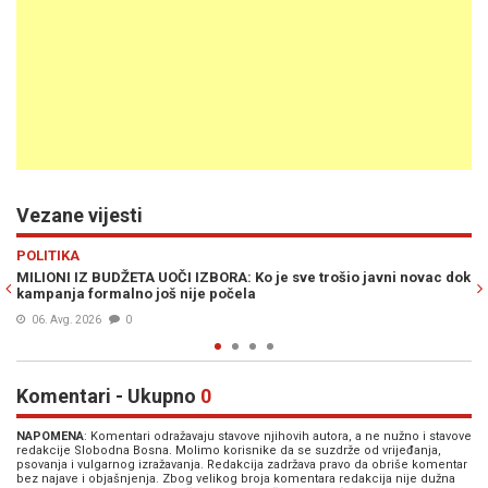
Vezane vijesti
Previous
N
POLITIKA
 novac dok
BURNO U MANJEM BH. ENTITETU: Šta se sinoć događalo u
Omarskoj kod Prijedora, oglasio se Stevandić
03. Jun. 2026
0
Komentari - Ukupno
0
NAPOMENA
: Komentari odražavaju stavove njihovih autora, a ne nužno i stavove
redakcije Slobodna Bosna. Molimo korisnike da se suzdrže od vrijeđanja,
psovanja i vulgarnog izražavanja. Redakcija zadržava pravo da obriše komentar
bez najave i objašnjenja. Zbog velikog broja komentara redakcija nije dužna