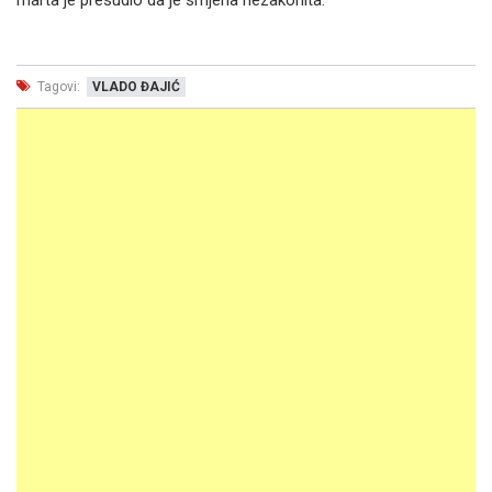
marta je presudio da je smjena nezakonita.
Tagovi:
VLADO ĐAJIĆ