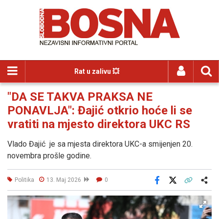
Rat u zalivu 💥
"DA SE TAKVA PRAKSA NE
PONAVLJA": Đajić otkrio hoće li se
vratiti na mjesto direktora UKC RS
Vlado Đajić je sa mjesta direktora UKC-a smijenjen 20.
novembra prošle godine.
Politika
13. Maj 2026
0
Facebook
X
Kopiraj link
Više