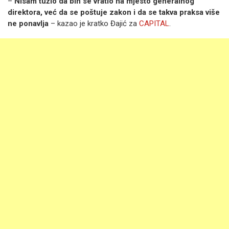
–
Nisam tužio da bih se vratio na mjesto generalnog
direktora, već da se poštuje zakon i da se takva praksa više
ne ponavlja
– kazao je kratko Đajić za
CAPITAL
.