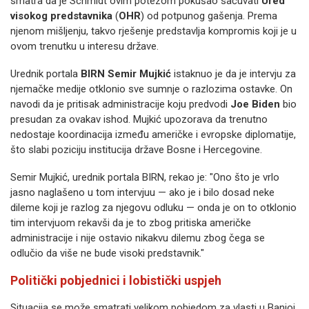
smatra da je Schmidt ovim potezom pokušao sačuvati
Ured
visokog predstavnika
(
OHR
) od potpunog gašenja. Prema
njenom mišljenju, takvo rješenje predstavlja kompromis koji je u
ovom trenutku u interesu države.
Urednik portala
BIRN
Semir Mujkić
istaknuo je da je intervju za
njemačke medije otklonio sve sumnje o razlozima ostavke. On
navodi da je pritisak administracije koju predvodi
Joe Biden
bio
presudan za ovakav ishod. Mujkić upozorava da trenutno
nedostaje koordinacija između američke i evropske diplomatije,
što slabi poziciju institucija države Bosne i Hercegovine.
Semir Mujkić, urednik portala BIRN, rekao je: "Ono što je vrlo
jasno naglašeno u tom intervjuu — ako je i bilo dosad neke
dileme koji je razlog za njegovu odluku — onda je on to otklonio
tim intervjuom rekavši da je to zbog pritiska američke
administracije i nije ostavio nikakvu dilemu zbog čega se
odlučio da više ne bude visoki predstavnik."
Politički pobjednici i lobistički uspjeh
Situacija se može smatrati velikom pobjedom za vlasti u Banjoj