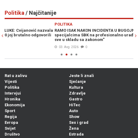
Politika
/ Najčitanije
Previous
N
POLITIKA
PO
la
RAMO ISAK NAKON INCIDENTA U BUGOJNU: "Čestitam
„O
i
specijalcima SBK na profesionalno urađenom poslu, uradili su
Vu
sve u skladu sa zakonom"
03. Avg. 2026
0
Rat u zalivu
Jeste li znali
Vijesti
Sjećanje
Politika
Kultura
Intervjui
Zdravlje
Hronika
Gastro
Ekonomija
HiTec
Sport
Auto
Regija
Show
Evropa
Sex i grad
Svijet
Žena
Društvo
Estrada