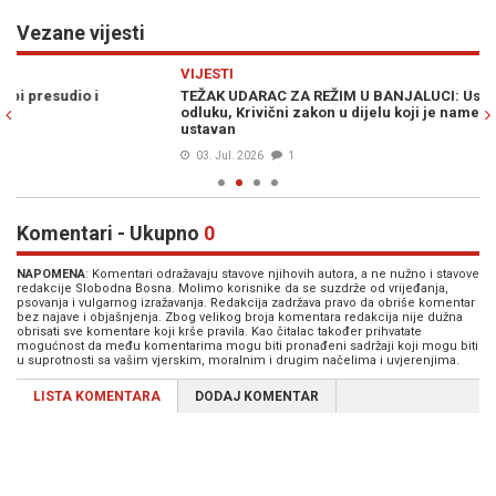
Vezane vijesti
Previous
N
VIJESTI
PO
TEŽAK UDARAC ZA REŽIM U BANJALUCI: Ustavni sud BiH donio
SC
odluku, Krivični zakon u dijelu koji je nametnuo Schmidt je
su
ustavan
03. Jul. 2026
1
Komentari - Ukupno
0
NAPOMENA
: Komentari odražavaju stavove njihovih autora, a ne nužno i stavove
redakcije Slobodna Bosna. Molimo korisnike da se suzdrže od vrijeđanja,
psovanja i vulgarnog izražavanja. Redakcija zadržava pravo da obriše komentar
bez najave i objašnjenja. Zbog velikog broja komentara redakcija nije dužna
obrisati sve komentare koji krše pravila. Kao čitalac također prihvatate
mogućnost da među komentarima mogu biti pronađeni sadržaji koji mogu biti
u suprotnosti sa vašim vjerskim, moralnim i drugim načelima i uvjerenjima.
LISTA KOMENTARA
DODAJ KOMENTAR