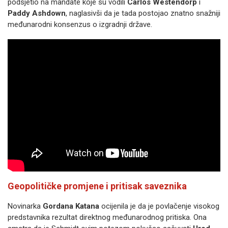
podsjetio na mandate koje su vodili
Carlos Westendorp
i
Paddy Ashdown
, naglasivši da je tada postojao znatno snažniji
međunarodni konsenzus o izgradnji države.
Geopolitičke promjene i pritisak saveznika
Novinarka
Gordana Katana
ocijenila je da je povlačenje visokog
predstavnika rezultat direktnog međunarodnog pritiska. Ona