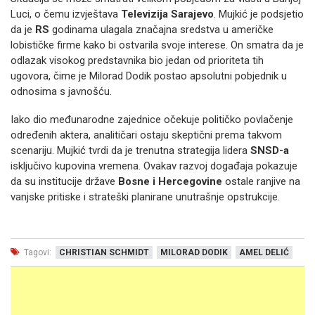
Luci, o čemu izvještava
Televizija Sarajevo
. Mujkić je podsjetio
da je
RS
godinama ulagala značajna sredstva u američke
lobističke firme kako bi ostvarila svoje interese. On smatra da je
odlazak visokog predstavnika bio jedan od prioriteta tih
ugovora, čime je Milorad Dodik postao apsolutni pobjednik u
odnosima s javnošću.
Iako dio međunarodne zajednice očekuje političko povlačenje
određenih aktera, analitičari ostaju skeptični prema takvom
scenariju. Mujkić tvrdi da je trenutna strategija lidera
SNSD-a
isključivo kupovina vremena. Ovakav razvoj događaja pokazuje
da su institucije države
Bosne i Hercegovine
ostale ranjive na
vanjske pritiske i strateški planirane unutrašnje opstrukcije.
Tagovi:
CHRISTIAN SCHMIDT
MILORAD DODIK
AMEL DELIĆ