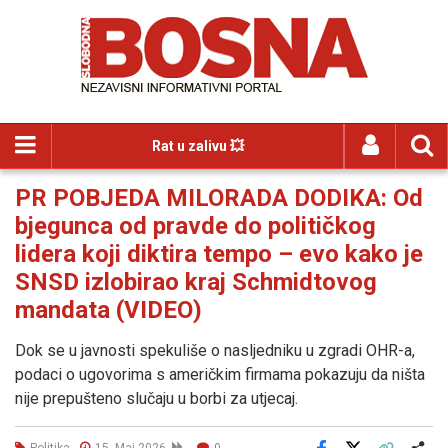
Rat u zalivu 💥
PR POBJEDA MILORADA DODIKA: Od
bjegunca od pravde do političkog
lidera koji diktira tempo – evo kako je
SNSD izlobirao kraj Schmidtovog
mandata (VIDEO)
Dok se u javnosti spekuliše o nasljedniku u zgradi OHR-a,
podaci o ugovorima s američkim firmama pokazuju da ništa
nije prepušteno slučaju u borbi za utjecaj.
Politika
15. Maj 2026
0