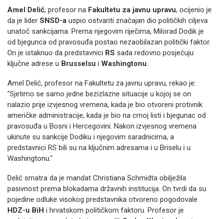
Amel Delić
, profesor na
Fakultetu za javnu upravu
, ocijenio je
da je lider
SNSD-a
uspio ostvariti značajan dio političkih ciljeva
unatoč sankcijama. Prema njegovim riječima, Milorad Dodik je
od bjegunca od pravosuđa postao nezaobilazan politički faktor.
On je istaknuo da predstavnici
RS
sada redovno posjećuju
ključne adrese u
Brusselsu
i
Washingtonu
.
Amel Delić, profesor na Fakultetu za javnu upravu, rekao je:
"Sjetimo se samo jedne bezizlazne situacije u kojoj se on
nalazio prije izvjesnog vremena, kada je bio otvoreni protivnik
američke administracije, kada je bio na crnoj listi i bjegunac od
pravosuđa u Bosni i Hercegovini. Nakon izvjesnog vremena
ukinute su sankcije Dodiku i njegovim saradnicima, a
predstavnici RS bili su na ključnim adresama i u Briselu i u
Washingtonu."
Delić smatra da je mandat Christiana Schmidta obilježila
pasivnost prema blokadama državnih institucija. On tvrdi da su
pojedine odluke visokog predstavnika otvoreno pogodovale
HDZ-u BiH
i hrvatskom političkom faktoru. Profesor je