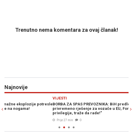
Trenutno nema komentara za ovaj članak!
Najnovije
Previous
N
VIJESTI
E
sle
BORBA ZA SPAS PREVOZNIKA: BiH predložila Evropskoj komisiji
"B
privremeno rješenje za vozače u EU, Forto poručio - "Ne traže
fa
privilegije, traže da rade!"
Prije 27 min
0