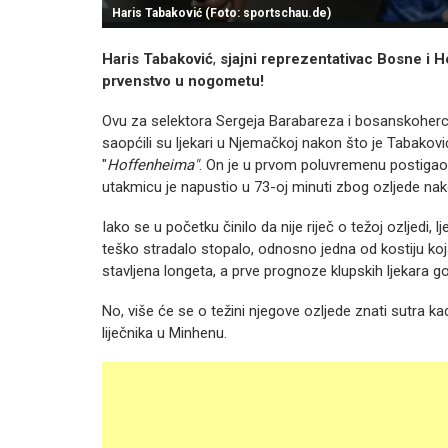
Haris Tabaković (Foto: sportschau.de)
Haris Tabaković
,
sjajni reprezentativac Bosne i H
prvenstvo u nogometu!
Ovu za selektora Sergeja Barabareza i bosanskoher
saopćili su ljekari u Njemačkoj nakon što je Tabaković
"
Hoffenheima"
. On je u prvom poluvremenu postigao 
utakmicu je napustio u 73-oj minuti zbog ozljede nako
Iako se u početku činilo da nije riječ o težoj ozljedi,
teško stradalo stopalo, odnosno jedna od kostiju ko
stavljena longeta, a prve prognoze klupskih ljekara g
No, više će se o težini njegove ozljede znati sutra k
liječnika u Minhenu.