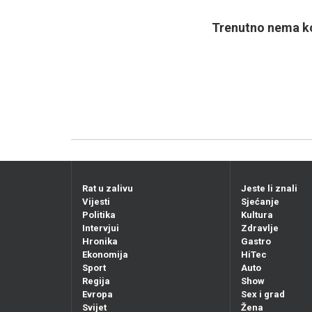
Trenutno nema ko
Rat u zalivu
Jeste li znali
Vijesti
Sjećanje
Politika
Kultura
Intervjui
Zdravlje
Hronika
Gastro
Ekonomija
HiTec
Sport
Auto
Regija
Show
Evropa
Sex i grad
Svijet
Žena