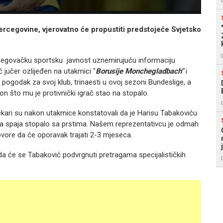
ercegovine, vjerovatno će propustiti predstojeće Svjetsko
cegovačku sportsku javnost uznemirujuću informaciju
 jučer ozlijeđen na utakmici "
Borusije Monchegladbach"
i
pogodak za svoj klub, trinaesti u ovoj sezoni Bundeslige, a
n što mu je protivnički igrač stao na stopalo.
 ljekari su nakon utakmice konstatovali da je Harisu Tabakoviću
ja spaja stopalo sa prstima. Našem reprezentativcu je odmah
ovore da će oporavak trajati 2-3 mjeseca.
ada će se Tabaković podvrgnuti pretragama specijalističkih