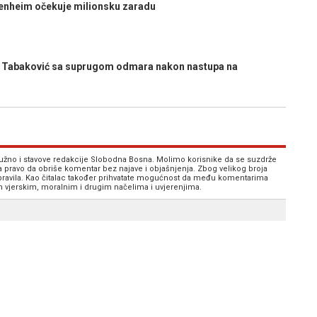
enheim očekuje milionsku zaradu
 Tabaković sa suprugom odmara nakon nastupa na
 nužno i stavove redakcije Slobodna Bosna. Molimo korisnike da se suzdrže
va pravo da obriše komentar bez najave i objašnjenja. Zbog velikog broja
 pravila. Kao čitalac također prihvatate mogućnost da među komentarima
im vjerskim, moralnim i drugim načelima i uvjerenjima.