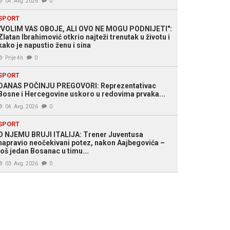
04. Avg. 2026
0
SPORT
"VOLIM VAS OBOJE, ALI OVO NE MOGU PODNIJETI":
Zlatan Ibrahimović otkrio najteži trenutak u životu i
kako je napustio ženu i sina
Prije 4h
0
SPORT
DANAS POČINJU PREGOVORI: Reprezentativac
Bosne i Hercegovine uskoro u redovima prvaka...
04. Avg. 2026
0
SPORT
O NJEMU BRUJI ITALIJA: Trener Juventusa
napravio neočekivani potez, nakon Aajbegovića –
još jedan Bosanac u timu...
03. Avg. 2026
0