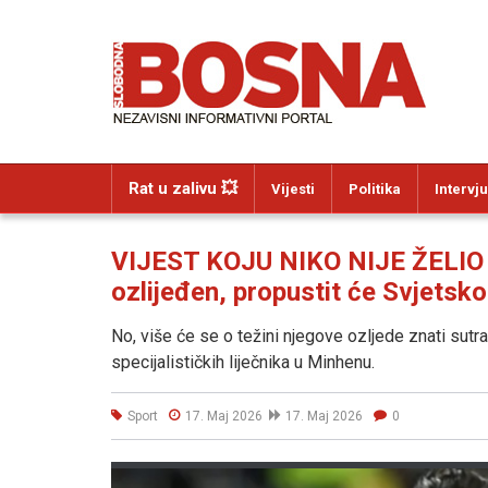
Rat u zalivu 💥
Vijesti
Politika
Intervju
VIJEST KOJU NIKO NIJE ŽELIO Č
ozlijeđen, propustit će Svjets
No, više će se o težini njegove ozljede znati sut
specijalističkih liječnika u Minhenu.
Sport
17. Maj 2026
17. Maj 2026
0