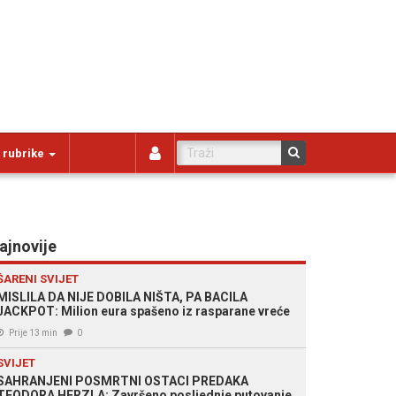
 rubrike
ajnovije
ŠARENI SVIJET
MISLILA DA NIJE DOBILA NIŠTA, PA BACILA
JACKPOT: Milion eura spašeno iz rasparane vreće
Prije 13 min
0
SVIJET
SAHRANJENI POSMRTNI OSTACI PREDAKA
TEODORA HERZLA: Završeno posljednje putovanje