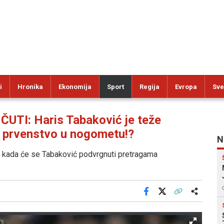
i
Hronika
Ekonomija
Sport
Regija
Evropa
Sve
UTI: Haris Tabaković je teže
ko prvenstvo u nogometu!?
N
ra kada će se Tabaković podvrgnuti pretragama
Facebook
X
Kopiraj link
Više