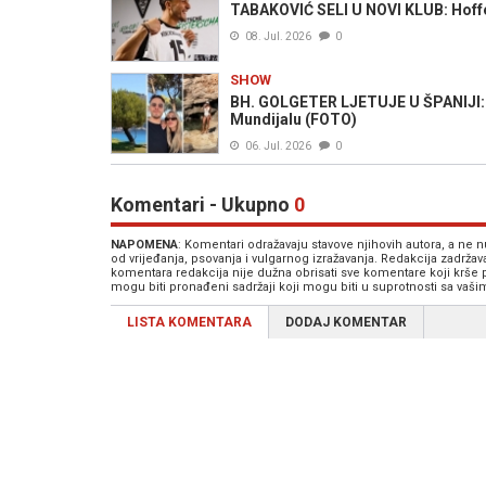
TABAKOVIĆ SELI U NOVI KLUB: Hoff
08. Jul. 2026
0
SHOW
BH. GOLGETER LJETUJE U ŠPANIJI:
Mundijalu (FOTO)
06. Jul. 2026
0
Komentari - Ukupno
0
NAPOMENA
: Komentari odražavaju stavove njihovih autora, a ne
od vrijeđanja, psovanja i vulgarnog izražavanja. Redakcija zadrža
komentara redakcija nije dužna obrisati sve komentare koji krše
mogu biti pronađeni sadržaji koji mogu biti u suprotnosti sa vaš
LISTA KOMENTARA
DODAJ KOMENTAR