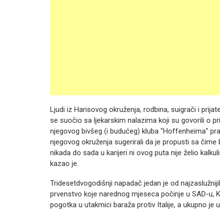
Ljudi iz Harisovog okruženja, rodbina, suigrači i prij
se suočio sa ljekarskim nalazima koji su govorili o pr
njegovog bivšeg (i budućeg) kluba "Hoffenheima" prakt
njegovog okruženja sugerirali da je propusti sa čime b
nikada do sada u karijeri ni ovog puta nije želio kalkulir
kazao je.
Tridesetdvogodišnji napadač jedan je od najzaslužni
prvenstvo koje narednog mjeseca počinje u SAD-u, Kan
pogotka u utakmici baraža protiv Italije, a ukupno je 