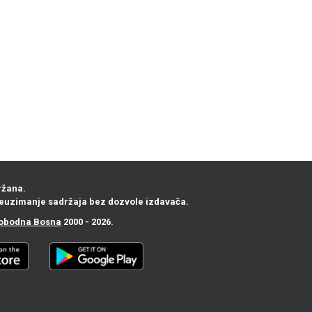
ržana.
euzimanje sadržaja bez dozvole izdavača.
obodna Bosna
2000 - 2026.