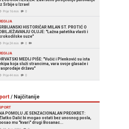
iz Srbije u Izrael
Prije 16 min
0
REGIJA
SRBIJANSKI HISTORIČAR MILAN ST. PROTIĆ O
OBILJEŽAVANJU OLUJE: "Lažna patetika vlasti i
krokodilske suze"
Prije 24 min
0
REGIJA
HRVATSKI MEDIJ PIŠE: "Vučić i Plenković su ista
ekipa koja služi strancima, vara svoje glasače i
rasprodaje državu"
Prije 44 min
0
port
/ Najčitanije
SPORT
NA POMOLU JE SENZACIONALAN PREOKRET:
Zlatko Dalić bi mogao ostati bez unosnog posla,
posao mu "kvari" drugi Bosanac...