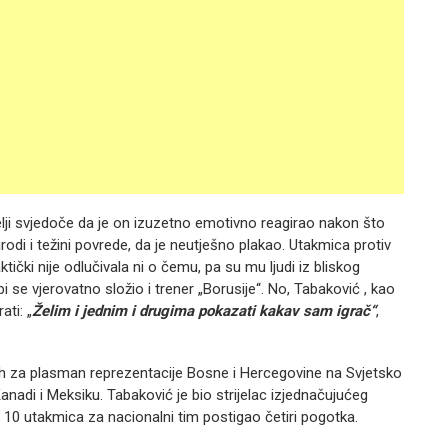
atelji svjedoče da je on izuzetno emotivno reagirao nakon što
irodi i težini povrede, da je neutješno plakao. Utakmica protiv
ički nije odlučivala ni o čemu, pa su mu ljudi iz bliskog
i se vjerovatno složio i trener „Borusije“. No, Tabaković , kao
ati: „
Želim i jednim i drugima pokazati kakav sam igrač“
,
jih za plasman reprezentacije Bosne i Hercegovine na Svjetsko
adi i Meksiku. Tabaković je bio strijelac izjednačujućeg
u 10 utakmica za nacionalni tim postigao četiri pogotka.