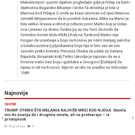
Makedonijom -juznim dijelom pogledajte gdje je Prilep na karti i
dijelovima Bugarske Albanije i Grcke.Ta dinastija je bila iz
Mariova kod Prilepa..E onda su kvazi istoricari od rijeci Mariovo
izmislili Mrnjavcevice da bi posrbili Vukasina..Bitka na Marici je
bila velika i krvava a ishod je odlucio princ Marko koji je izdao
oca i presao na stranu Turaka pa su mu Turci dozvolili da
formalno koristi titulu KRAL[ Kralj na Turskom] Marko nije
mogao da ucestvuje u boju na Kosovu jer osim manjeg sukoba
s basibozucima tj pljackasima boja nije ni bilo vec se sve
zavrsilo preko kreveta..Princeza Olivera se udala za Sultana
Bajazida..Bosanski kralj Tvrtko takodje je zapisao da se s
Kosova vratio bez boja i gubitaka a Crnogorci [Dukljani] da
nijesu ni isli na Kosovo..Nije im se islo na svadbu na Vidovdan
1389
Najnovije
Previous
N
SHOW
S
 u
TRUMP OTKRIO ŠTA MELANIA NAJVIŠE MRZI KOD NJEGA: Stavila
LA
mu do znanja da i drugima smeta, ali se pretvaraju – iz
SA
pristojnosti
sl
Če
Prije 24 min
0