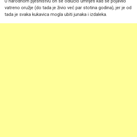
U narodnom pjesništvu on se odlučio umrijeti kad se pojavilo
vatreno oružje (do tada je živio već par stotina godina), jer je od
tada je svaka kukavica mogla ubiti junaka i izdaleka.