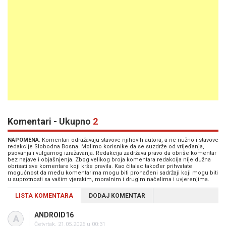
Komentari - Ukupno
2
NAPOMENA
: Komentari odražavaju stavove njihovih autora, a ne nužno i stavove
redakcije Slobodna Bosna. Molimo korisnike da se suzdrže od vrijeđanja,
psovanja i vulgarnog izražavanja. Redakcija zadržava pravo da obriše komentar
bez najave i objašnjenja. Zbog velikog broja komentara redakcija nije dužna
obrisati sve komentare koji krše pravila. Kao čitalac također prihvatate
mogućnost da među komentarima mogu biti pronađeni sadržaji koji mogu biti
u suprotnosti sa vašim vjerskim, moralnim i drugim načelima i uvjerenjima.
LISTA KOMENTARA
DODAJ KOMENTAR
ANDROID16
A
Četvrtak, 21.05.2026 u 00:31