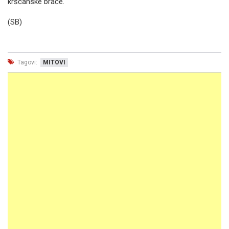
kršćanske braće.
(SB)
Tagovi:
MITOVI