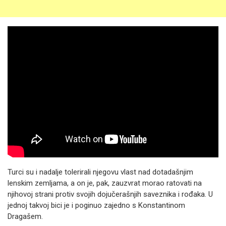
Turci su i nadalje tolerirali njegovu vlast nad dotadašnjim
lenskim zemljama, a on je, pak, zauzvrat morao ratovati na
njihovoj strani protiv svojih dojučerašnjih saveznika i rođaka. U
jednoj takvoj bici je i poginuo zajedno s Konstantinom
Dragašem.