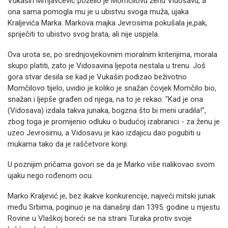
Vukašin Mrnjavčević poželio je Momčilovu ženu Vidosavu, a
ona sama pomogla mu je u ubistvu svoga muža, ujaka
Kraljevića Marka. Markova majka Jevrosima pokušala je,pak,
spriječiti to ubistvo svog brata, ali nije uspjela.
Ova urota se, po srednjovjekovnim moralnim kriterijima, morala
skupo platiti, zato je Vidosavina ljepota nestala u trenu. Još
gora stvar desila se kad je Vukašin podizao beživotno
Momčilovo tijelo, uvidio je koliko je snažan čovjek Momčilo bio,
snažan i ljepše građen od njega, na to je rekao: "Kad je ona
(Vidosava) izdala takva junaka, bogzna što bi meni uradila!",
zbog toga je promijenio odluku o budućoj izabranici - za ženu je
uzeo Jevrosimu, a Vidosavu je kao izdajicu dao pogubiti u
mukama tako da je raščetvore konji.
U poznijim pričama govori se da je Marko više nalikovao svom
ujaku nego rođenom ocu.
Marko Kraljević je, bez ikakve konkurencije, najveći mitski junak
među Srbima, poginuo je na današnji dan 1395. godine u mjestu
Rovine u Vlaškoj boreći se na strani Turaka protiv svoje