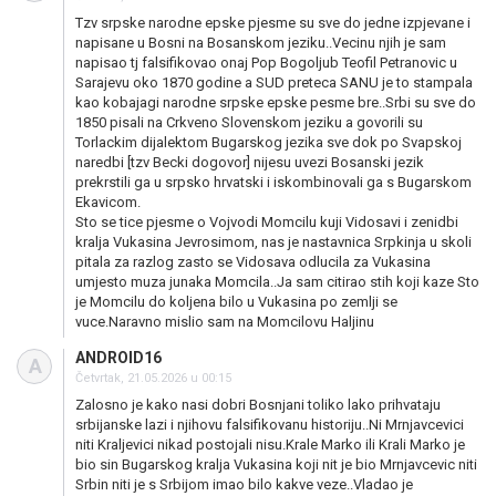
Tzv srpske narodne epske pjesme su sve do jedne izpjevane i
napisane u Bosni na Bosanskom jeziku..Vecinu njih je sam
napisao tj falsifikovao onaj Pop Bogoljub Teofil Petranovic u
Sarajevu oko 1870 godine a SUD preteca SANU je to stampala
kao kobajagi narodne srpske epske pesme bre..Srbi su sve do
1850 pisali na Crkveno Slovenskom jeziku a govorili su
Torlackim dijalektom Bugarskog jezika sve dok po Svapskoj
naredbi [tzv Becki dogovor] nijesu uvezi Bosanski jezik
prekrstili ga u srpsko hrvatski i iskombinovali ga s Bugarskom
Ekavicom.
Sto se tice pjesme o Vojvodi Momcilu kuji Vidosavi i zenidbi
kralja Vukasina Jevrosimom, nas je nastavnica Srpkinja u skoli
pitala za razlog zasto se Vidosava odlucila za Vukasina
umjesto muza junaka Momcila..Ja sam citirao stih koji kaze Sto
je Momcilu do koljena bilo u Vukasina po zemlji se
vuce.Naravno mislio sam na Momcilovu Haljinu
ANDROID16
A
Četvrtak, 21.05.2026 u 00:15
Zalosno je kako nasi dobri Bosnjani toliko lako prihvataju
srbijanske lazi i njihovu falsifikovanu historiju..Ni Mrnjavcevici
niti Kraljevici nikad postojali nisu.Krale Marko ili Krali Marko je
bio sin Bugarskog kralja Vukasina koji nit je bio Mrnjavcevic niti
Srbin niti je s Srbijom imao bilo kakve veze..Vladao je