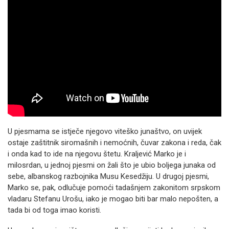
U pjesmama se istječe njegovo viteško junaštvo, on uvijek
ostaje zaštitnik siromašnih i nemoćnih, čuvar zakona i reda, čak
i onda kad to ide na njegovu štetu. Kraljević Marko je i
milosrdan, u jednoj pjesmi on žali što je ubio boljega junaka od
sebe, albanskog razbojnika Musu Kesedžiju. U drugoj pjesmi,
Marko se, pak, odlučuje pomoći tadašnjem zakonitom srpskom
vladaru Stefanu Urošu, iako je mogao biti bar malo nepošten, a
tada bi od toga imao koristi.