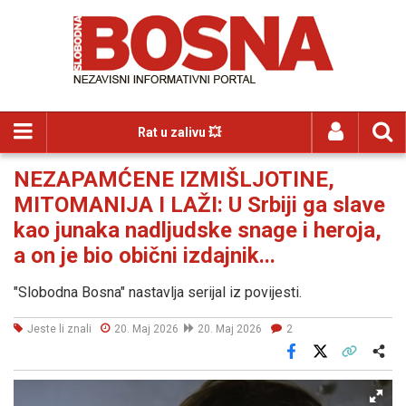
Rat u zalivu 💥
NEZAPAMĆENE IZMIŠLJOTINE,
MITOMANIJA I LAŽI: U Srbiji ga slave
kao junaka nadljudske snage i heroja,
a on je bio obični izdajnik...
"Slobodna Bosna" nastavlja serijal iz povijesti.
Jeste li znali
20. Maj 2026
20. Maj 2026
2
Facebook
X
Kopiraj link
Više