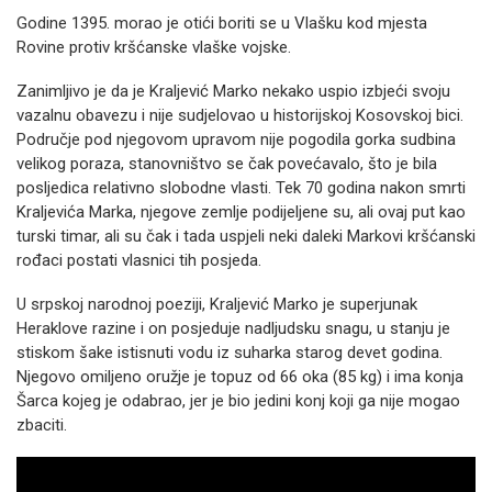
Godine 1395. morao je otići boriti se u Vlašku kod mjesta
Rovine protiv kršćanske vlaške vojske.
Zanimljivo je da je Kraljević Marko nekako uspio izbjeći svoju
vazalnu obavezu i nije sudjelovao u historijskoj Kosovskoj bici.
Područje pod njegovom upravom nije pogodila gorka sudbina
velikog poraza, stanovništvo se čak povećavalo, što je bila
posljedica relativno slobodne vlasti. Tek 70 godina nakon smrti
Kraljevića Marka, njegove zemlje podijeljene su, ali ovaj put kao
turski timar, ali su čak i tada uspjeli neki daleki Markovi kršćanski
rođaci postati vlasnici tih posjeda.
U srpskoj narodnoj poeziji, Kraljević Marko je superjunak
Heraklove razine i on posjeduje nadljudsku snagu, u stanju je
stiskom šake istisnuti vodu iz suharka starog devet godina.
Njegovo omiljeno oružje je topuz od 66 oka (85 kg) i ima konja
Šarca kojeg je odabrao, jer je bio jedini konj koji ga nije mogao
zbaciti.