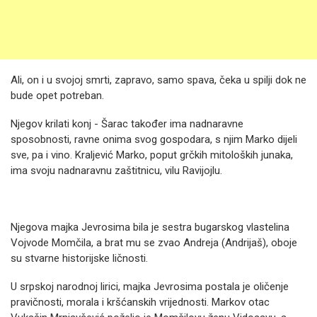
Ali, on i u svojoj smrti, zapravo, samo spava, čeka u spilji dok ne
bude opet potreban.
Njegov krilati konj - Šarac također ima nadnaravne
sposobnosti, ravne onima svog gospodara, s njim Marko dijeli
sve, pa i vino. Kraljević Marko, poput grčkih mitoloških junaka,
ima svoju nadnaravnu zaštitnicu, vilu Ravijojlu.
Njegova majka Jevrosima bila je sestra bugarskog vlastelina
Vojvode Momčila, a brat mu se zvao Andrеja (Andrijaš), oboje
su stvarne historijske ličnosti.
U srpskoj narodnoj lirici, majka Jevrosima postala je oličenje
pravičnosti, morala i kršćanskih vrijednosti. Markov otac