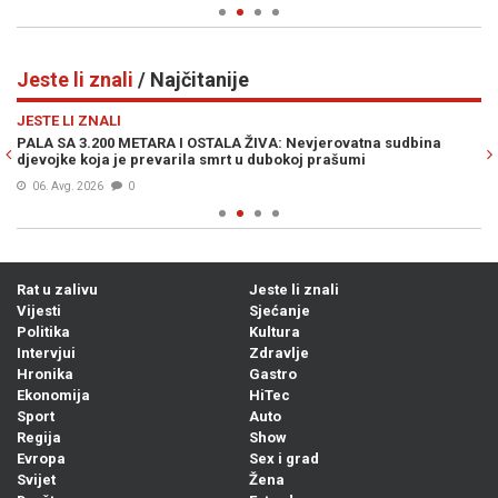
Jeste li znali
/ Najčitanije
Previous
N
JESTE LI ZNALI
JE
,
PALA SA 3.200 METARA I OSTALA ŽIVA: Nevjerovatna sudbina
ZL
djevojke koja je prevarila smrt u dubokoj prašumi
ka
06. Avg. 2026
0
Rat u zalivu
Jeste li znali
Vijesti
Sjećanje
Politika
Kultura
Intervjui
Zdravlje
Hronika
Gastro
Ekonomija
HiTec
Sport
Auto
Regija
Show
Evropa
Sex i grad
Svijet
Žena