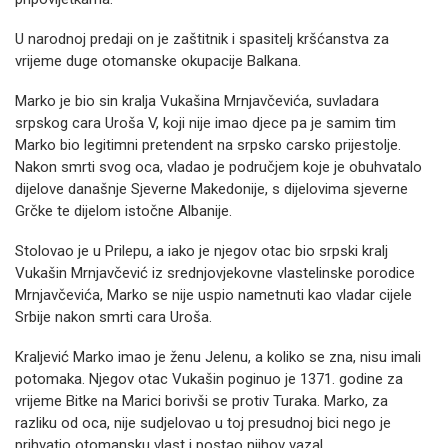
U narodnoj predaji on je zaštitnik i spasitelj kršćanstva za
vrijeme duge otomanske okupacije Balkana.
Marko je bio sin kralja Vukašina Mrnjavčevića, suvladara
srpskog cara Uroša V, koji nije imao djece pa je samim tim
Marko bio legitimni pretendent na srpsko carsko prijestolje.
Nakon smrti svog oca, vladao je područjem koje je obuhvatalo
dijelove današnje Sjeverne Makedonije, s dijelovima sjeverne
Grčke te dijelom istočne Albanije.
Stolovao je u Prilepu, a iako je njegov otac bio srpski kralj
Vukašin Mrnjavčević iz srednjovjekovne vlastelinske porodice
Mrnjavčevića, Marko se nije uspio nametnuti kao vladar cijele
Srbije nakon smrti cara Uroša.
Kraljević Marko imao je ženu Jelenu, a koliko se zna, nisu imali
potomaka. Njegov otac Vukašin poginuo je 1371. godine za
vrijeme Bitke na Marici borivši se protiv Turaka. Marko, za
razliku od oca, nije sudjelovao u toj presudnoj bici nego je
prihvatio otomansku vlast i postao njihov vazal.