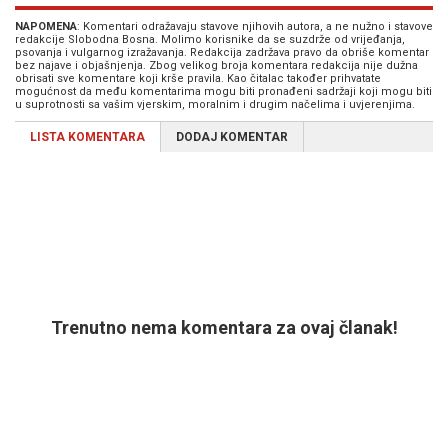
NAPOMENA
: Komentari odražavaju stavove njihovih autora, a ne nužno i stavove
redakcije Slobodna Bosna. Molimo korisnike da se suzdrže od vrijeđanja,
psovanja i vulgarnog izražavanja. Redakcija zadržava pravo da obriše komentar
bez najave i objašnjenja. Zbog velikog broja komentara redakcija nije dužna
obrisati sve komentare koji krše pravila. Kao čitalac također prihvatate
mogućnost da među komentarima mogu biti pronađeni sadržaji koji mogu biti
u suprotnosti sa vašim vjerskim, moralnim i drugim načelima i uvjerenjima.
LISTA KOMENTARA
DODAJ KOMENTAR
Trenutno nema komentara za ovaj članak!