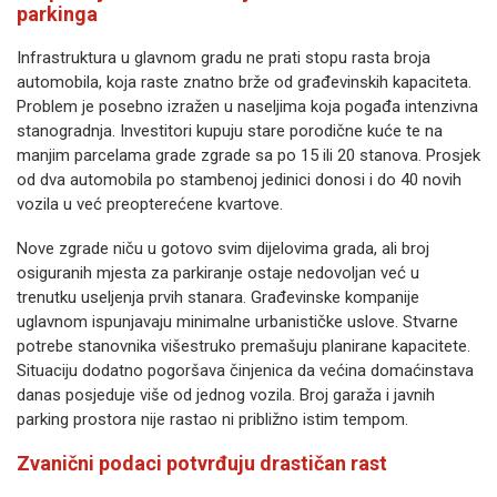
parkinga
Infrastruktura u glavnom gradu ne prati stopu rasta broja
automobila, koja raste znatno brže od građevinskih kapaciteta.
Problem je posebno izražen u naseljima koja pogađa intenzivna
stanogradnja. Investitori kupuju stare porodične kuće te na
manjim parcelama grade zgrade sa po 15 ili 20 stanova. Prosjek
od dva automobila po stambenoj jedinici donosi i do 40 novih
vozila u već preopterećene kvartove.
Nove zgrade niču u gotovo svim dijelovima grada, ali broj
osiguranih mjesta za parkiranje ostaje nedovoljan već u
trenutku useljenja prvih stanara. Građevinske kompanije
uglavnom ispunjavaju minimalne urbanističke uslove. Stvarne
potrebe stanovnika višestruko premašuju planirane kapacitete.
Situaciju dodatno pogoršava činjenica da većina domaćinstava
danas posjeduje više od jednog vozila. Broj garaža i javnih
parking prostora nije rastao ni približno istim tempom.
Zvanični podaci potvrđuju drastičan rast