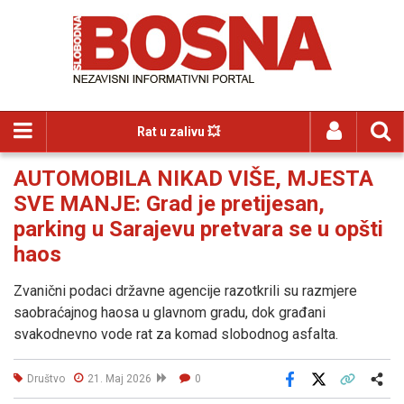
Rat u zalivu 💥
AUTOMOBILA NIKAD VIŠE, MJESTA
SVE MANJE: Grad je pretijesan,
parking u Sarajevu pretvara se u opšti
haos
Zvanični podaci državne agencije razotkrili su razmjere
saobraćajnog haosa u glavnom gradu, dok građani
svakodnevno vode rat za komad slobodnog asfalta.
Društvo
21. Maj 2026
0
Facebook
X
Kopiraj link
Više