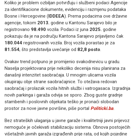
Koliko je problem ozbiljan potvrđuju i službeni podaci Agencije
za identifikacione dokumente, evidenciju i razmjenu podataka
Bosne i Hercegovine (
IDDEEA
). Prema podacima ove državne
agencije, tokom
2013.
godine u Kantonu Sarajevo bilo je
registrovano
98.490
vozila. Podaci iz juna
2025.
godine
pokazuju da je na području Kantona Sarajevo prijavljeno čak
180.044
registrovanih vozila. Broj vozila porastao je za
81.554
, što predstavlja uvećanje od
82,8 posto
.
Ovakav trend potpuno je promijenio svakodnevicu u gradu.
Naselja projektovana prije nekoliko decenija nisu planirana za
današnji intenzitet saobraćaja. U mnogim ulicama vozila
okupiraju obje strane saobraćajnice. To otežava redovan
saobraćaj i prolazak vozila hitnih službi i vatrogasaca. Izgradnja
novih parkinga i garaža odvija se sporo. Zbog guste gradnje
stambenih i poslovnih objekata teško je pronaći slobodan
prostor za nove javne površine, piše portal
Politicki.ba
.
Bez strateških ulaganja u javne garaže i kvalitetniji javni prijevoz
nemoguće je očekivati stabilizaciju sistema. Obnova postojećih
višetažnih javnih garaža izgrađenih prije rata, od kojih pojedine