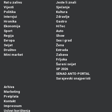
Rat u zalivu
Jeste li znali
Vijesti
Sjećanje
Politika
Kultura
Intervjui
Zdravlje
Hronika
Gastro
Ekonomija
HiTec
Sport
Auto
Regija
Show
Evropa
Sex i grad
Svijet
Žena
Društvo
Estrada
Mini market
Zabava
Frljoka
Šareni svijet
SP 2026
SENAD ANTE-PORTAL
Sarajevski snajperisti
Arhiva
Marketing
Pretplata
Kontakt
Impressum
Uslovi korištenja