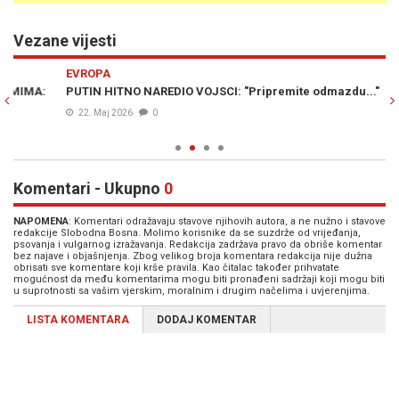
Vezane vijesti
Previous
N
EVROPA
E
PUTIN HITNO NAREDIO VOJSCI: "Pripremite odmazdu..."
DR
na
22. Maj 2026
0
Komentari - Ukupno
0
NAPOMENA
: Komentari odražavaju stavove njihovih autora, a ne nužno i stavove
redakcije Slobodna Bosna. Molimo korisnike da se suzdrže od vrijeđanja,
psovanja i vulgarnog izražavanja. Redakcija zadržava pravo da obriše komentar
bez najave i objašnjenja. Zbog velikog broja komentara redakcija nije dužna
obrisati sve komentare koji krše pravila. Kao čitalac također prihvatate
mogućnost da među komentarima mogu biti pronađeni sadržaji koji mogu biti
u suprotnosti sa vašim vjerskim, moralnim i drugim načelima i uvjerenjima.
LISTA KOMENTARA
DODAJ KOMENTAR