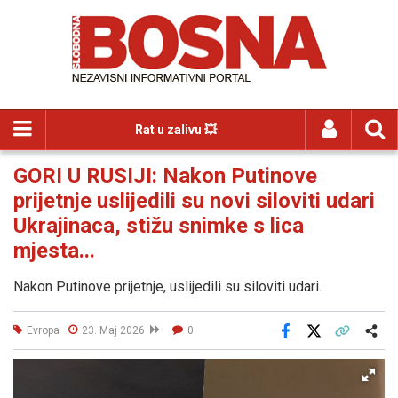
Rat u zalivu 💥
GORI U RUSIJI: Nakon Putinove
prijetnje uslijedili su novi siloviti udari
Ukrajinaca, stižu snimke s lica
mjesta...
Nakon Putinove prijetnje, uslijedili su siloviti udari.
Evropa
23. Maj 2026
0
Facebook
X
Kopiraj link
Više