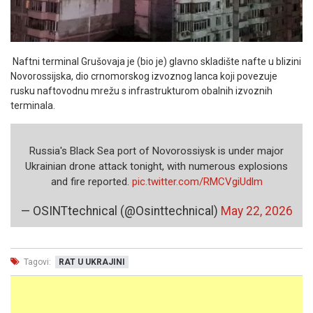
Naftni terminal Grušovaja je (bio je) glavno skladište nafte u blizini
Novorossijska, dio crnomorskog izvoznog lanca koji povezuje
rusku naftovodnu mrežu s infrastrukturom obalnih izvoznih
terminala.
Russia's Black Sea port of Novorossiysk is under major
Ukrainian drone attack tonight, with numerous explosions
and fire reported.
pic.twitter.com/RMCVgiUdlm
— OSINTtechnical (@Osinttechnical)
May 22, 2026
Tagovi:
RAT U UKRAJINI