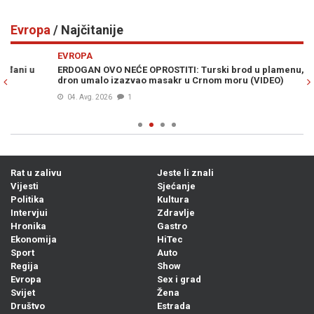
Evropa
/ Najčitanije
Previous
N
EVROPA
E
ERDOGAN OVO NEĆE OPROSTITI: Turski brod u plamenu, ukrajinski
"G
dron umalo izazvao masakr u Crnom moru (VIDEO)
ST
no
04. Avg. 2026
1
Rat u zalivu
Jeste li znali
Vijesti
Sjećanje
Politika
Kultura
Intervjui
Zdravlje
Hronika
Gastro
Ekonomija
HiTec
Sport
Auto
Regija
Show
Evropa
Sex i grad
Svijet
Žena
Društvo
Estrada