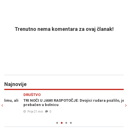
Trenutno nema komentara za ovaj članak!
Najnovije
Previous
N
DRUŠTVO
PO
TRI NOĆI U JAMI RASPOTOČJE: Dvojici rudara pozlilo, jedan
"P
prebačen u bolnicu
Ko
in
Prije 21 min
0