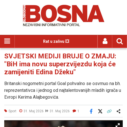
Rat u zalivu 💥
SVJETSKI MEDIJI BRUJE O ZMAJU:
"BiH ima novu superzvijezdu koja će
zamijeniti Edina Džeku"
Britanski nogometni portal Goal pohvalno se osvrnuo na bh.
reprezentativca i jednog od najtalentovanijih mladih igrača u
Evropi Kerima Alajbegovića.
Sport
31. Maj 2026
31. Maj 2026
1
Facebook
X
Kopiraj link
Više