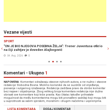
Vezane vijesti
Previous
N
SPORT
S
"ON JE BIO NJEGOVA POSEBNA ŽELJA": Trener Juventusa otkrio
NI
na čiji zahtjev je doveden Alajbegović
Al
04. Avg. 2026
0
Komentari - Ukupno
1
NAPOMENA
: Komentari odražavaju stavove njihovih autora, a ne nužno i stavove
redakcije Slobodna Bosna. Molimo korisnike da se suzdrže od vrijeđanja,
psovanja i vulgarnog izražavanja. Redakcija zadržava pravo da obriše komentar
bez najave i objašnjenja. Zbog velikog broja komentara redakcija nije dužna
obrisati sve komentare koji krše pravila. Kao čitalac također prihvatate
mogućnost da među komentarima mogu biti pronađeni sadržaji koji mogu biti
u suprotnosti sa vašim vjerskim, moralnim i drugim načelima i uvjerenjima.
LISTA KOMENTARA
DODAJ KOMENTAR