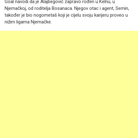
Goal navodi da je Alajbegović zapravo rođen u Kelnu, u
Njemačkoj, od roditelja Bosanaca. Njegov otac i agent, Semin,
također je bio nogometaš koji je cijelu svoju karijeru proveo u
nižim ligama Njemačke.