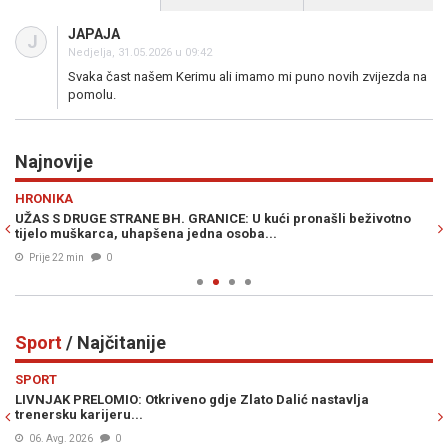
JAPAJA
J
Nedjelja, 31.05.2026 u 09:42
Svaka čast našem Kerimu ali imamo mi puno novih zvijezda na
pomolu.
Najnovije
Previous
N
HRONIKA
E
 s
UŽAS S DRUGE STRANE BH. GRANICE: U kući pronašli beživotno
OT
tijelo muškarca, uhapšena jedna osoba...
po
Prije 22 min
0
Sport
/ Najčitanije
Previous
N
SPORT
S
LIVNJAK PRELOMIO: Otkriveno gdje Zlato Dalić nastavlja
HA
enu
trenersku karijeru...
po
06. Avg. 2026
0