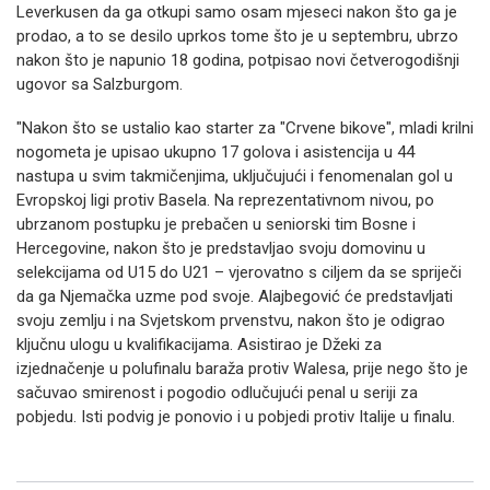
Leverkusen da ga otkupi samo osam mjeseci nakon što ga je
prodao, a to se desilo uprkos tome što je u septembru, ubrzo
nakon što je napunio 18 godina, potpisao novi četverogodišnji
ugovor sa Salzburgom.
"Nakon što se ustalio kao starter za "Crvene bikove", mladi krilni
nogometa je upisao ukupno 17 golova i asistencija u 44
nastupa u svim takmičenjima, uključujući i fenomenalan gol u
Evropskoj ligi protiv Basela. Na reprezentativnom nivou, po
ubrzanom postupku je prebačen u seniorski tim Bosne i
Hercegovine, nakon što je predstavljao svoju domovinu u
selekcijama od U15 do U21 – vjerovatno s ciljem da se spriječi
da ga Njemačka uzme pod svoje. Alajbegović će predstavljati
svoju zemlju i na Svjetskom prvenstvu, nakon što je odigrao
ključnu ulogu u kvalifikacijama. Asistirao je Džeki za
izjednačenje u polufinalu baraža protiv Walesa, prije nego što je
sačuvao smirenost i pogodio odlučujući penal u seriji za
pobjedu. Isti podvig je ponovio i u pobjedi protiv Italije u finalu.