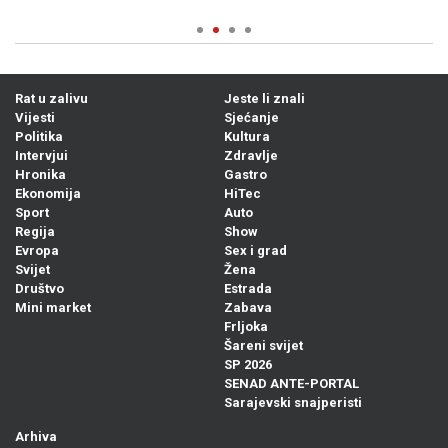
Rat u zalivu
Jeste li znali
Vijesti
Sjećanje
Politika
Kultura
Intervjui
Zdravlje
Hronika
Gastro
Ekonomija
HiTec
Sport
Auto
Regija
Show
Evropa
Sex i grad
Svijet
Žena
Društvo
Estrada
Mini market
Zabava
Frljoka
Šareni svijet
SP 2026
SENAD ANTE-PORTAL
Sarajevski snajperisti
Arhiva