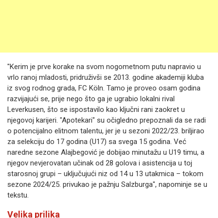
"Kerim je prve korake na svom nogometnom putu napravio u
vrlo ranoj mladosti, pridruživši se 2013. godine akademiji kluba
iz svog rodnog grada, FC Köln. Tamo je proveo osam godina
razvijajući se, prije nego što ga je ugrabio lokalni rival
Leverkusen, što se ispostavilo kao ključni rani zaokret u
njegovoj karijeri. "Apotekari" su očigledno prepoznali da se radi
o potencijalno elitnom talentu, jer je u sezoni 2022/23. briljirao
za selekciju do 17 godina (U17) sa svega 15 godina. Već
naredne sezone Alajbegović je dobijao minutažu u U19 timu, a
njegov nevjerovatan učinak od 28 golova i asistencija u toj
starosnoj grupi – uključujući niz od 14 u 13 utakmica – tokom
sezone 2024/25. privukao je pažnju Salzburga", napominje se u
tekstu.
Velika prilika