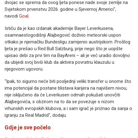
dvojac se sprema da ovog ljeta ponese nade svoje zemlje na
Svjetskom prvenstvu 2026. godine u Sjevernoj Americi",
navodi
Goal
.
Ističu da je kao izdanak akademije Bayer Leverkusena,
osamnaestogodišnji Alajbegović doživio meteorski uspon
otkako je njemačku Bundesligu zamijenio austrijskom. Prošlog
ljeta je prešao u Red Bull Salzburg, prije nego što je uopšte
upisao debi za prvi tim na BayAreni – ali je već uradio dovoljno
da ubijedi svoj bivši klub da aktivira povratnu klauzulu u
njegovom ugovoru.
"Ipak, to sigurno neće biti posljednji veliki transfer u onome što
ima potencijal da postane blistava karijera na najvišem nivou,
nije isključeno da će Leverkusen odmah pokušati unovčiti
Alajbegovića, s obzirom na to da se povezuje s nizom
vrhunskih evropskih klubova, a i sam igrač je priznao da sanja o
igranju za Real Madrid", dodaju.
Gdje je sve počelo