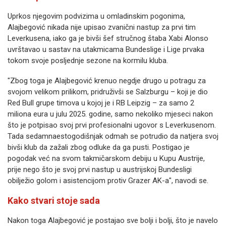
Uprkos njegovim podvizima u omladinskim pogonima,
Alajbegović nikada nije upisao zvanični nastup za prvi tim
Leverkusena, iako ga je bivši šef stručnog štaba Xabi Alonso
uvrštavao u sastav na utakmicama Bundeslige i Lige prvaka
tokom svoje posljednje sezone na kormilu kluba.
"Zbog toga je Alajbegović krenuo negdje drugo u potragu za
svojom velikom prilikom, pridruživši se Salzburgu – koji je dio
Red Bull grupe timova u kojoj je i RB Leipzig – za samo 2
miliona eura u julu 2025. godine, samo nekoliko mjeseci nakon
što je potpisao svoj prvi profesionalni ugovor s Leverkusenom.
Tada sedamnaestogodišnjak odmah se potrudio da natjera svoj
bivši klub da zažali zbog odluke da ga pusti. Postigao je
pogodak već na svom takmičarskom debiju u Kupu Austrije,
prije nego što je svoj prvi nastup u austrijskoj Bundesligi
obilježio golom i asistencijom protiv Grazer AK-a", navodi se.
Kako stvari stoje sada
Nakon toga Alajbegović je postajao sve bolji i bolji, što je navelo