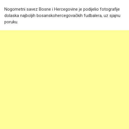
Nogometni savez Bosne i Hercegovine je podijelio fotografije
dolaska najboljih bosanskohercegovačkih fudbalera, uz sjajnu
poruku.