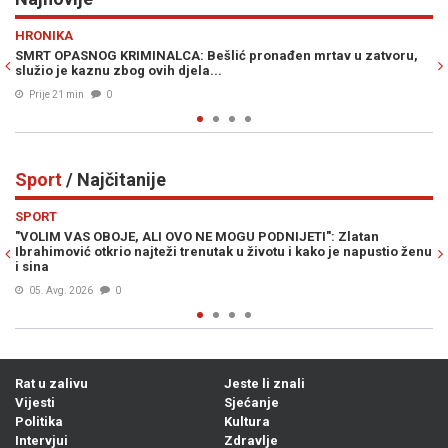
Previous
N
GASTRO
tvoru,
RECEPT STARI UVIJEK PALI: Na brzinu napravite izvrsni izljev
od tikvica, i ne zaboravite jogurt...
Prije 24 min
0
Sport
/ Najčitanije
Previous
N
SPORT
 Zlatan
LIVNJAK PRELOMIO: Otkriveno gdje Zlato Dalić nastavlj
je napustio ženu
trenersku karijeru...
Prije 21h
0
Rat u zalivu
Jeste li znali
Vijesti
Sjećanje
Politika
Kultura
Intervjui
Zdravlje