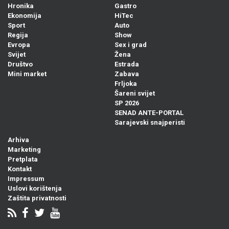
Hronika
Gastro
Ekonomija
HiTec
Sport
Auto
Regija
Show
Evropa
Sex i grad
Svijet
Žena
Društvo
Estrada
Mini market
Zabava
Frljoka
Šareni svijet
SP 2026
SENAD ANTE-PORTAL
Sarajevski snajperisti
Arhiva
Marketing
Pretplata
Kontakt
Impressum
Uslovi korištenja
Zaštita privatnosti