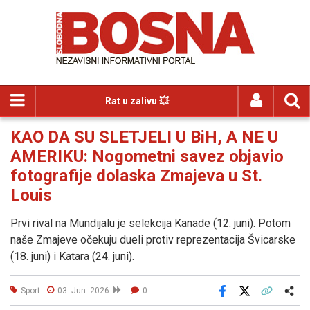
Rat u zalivu 💥
KAO DA SU SLETJELI U BiH, A NE U
AMERIKU: Nogometni savez objavio
fotografije dolaska Zmajeva u St.
Louis
Prvi rival na Mundijalu je selekcija Kanade (12. juni). Potom
naše Zmajeve očekuju dueli protiv reprezentacija Švicarske
(18. juni) i Katara (24. juni).
Sport
03. Jun. 2026
0
Facebook
X
Kopiraj link
Više