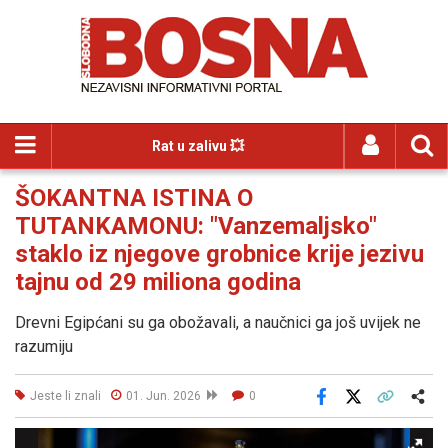
Rat u zalivu 💥
ŠOKANTNA ISTINA O
TUTANKAMONU: "Vanzemaljsko"
staklo iz njegove grobnice krije jezivu
tajnu od 29 miliona godina
Drevni Egipćani su ga obožavali, a naučnici ga još uvijek ne
razumiju
Jeste li znali
01. Jun. 2026
0
Facebook
X
Kopiraj link
Više