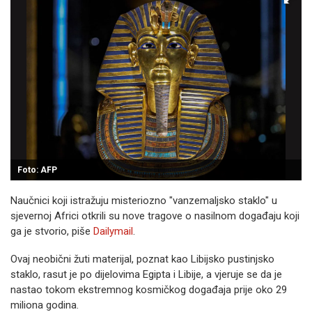
Foto: AFP
Naučnici koji istražuju misteriozno "vanzemaljsko staklo" u
sjevernoj Africi otkrili su nove tragove o nasilnom događaju koji
ga je stvorio, piše
Dailymail
.
Ovaj neobični žuti materijal, poznat kao Libijsko pustinjsko
staklo, rasut je po dijelovima Egipta i Libije, a vjeruje se da je
nastao tokom ekstremnog kosmičkog događaja prije oko 29
miliona godina.