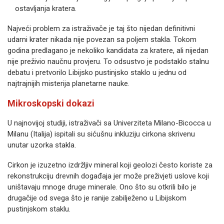
ostavljanja kratera.
Najveći problem za istraživače je taj što nijedan definitivni
udarni krater nikada nije povezan sa poljem stakla. Tokom
godina predlagano je nekoliko kandidata za kratere, ali nijedan
nije preživio naučnu provjeru. To odsustvo je podstaklo stalnu
debatu i pretvorilo Libijsko pustinjsko staklo u jednu od
najtrajnijih misterija planetarne nauke.
Mikroskopski dokazi
U najnovijoj studiji, istraživači sa Univerziteta Milano-Bicocca u
Milanu (Italija) ispitali su sićušnu inkluziju cirkona skrivenu
unutar uzorka stakla.
Cirkon je izuzetno izdržljiv mineral koji geolozi često koriste za
rekonstrukciju drevnih događaja jer može preživjeti uslove koji
uništavaju mnoge druge minerale. Ono što su otkrili bilo je
drugačije od svega što je ranije zabilježeno u Libijskom
pustinjskom staklu.