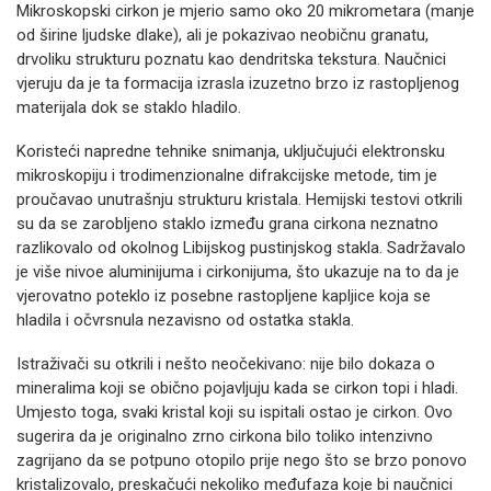
Mikroskopski cirkon je mjerio samo oko 20 mikrometara (manje
od širine ljudske dlake), ali je pokazivao neobičnu granatu,
drvoliku strukturu poznatu kao dendritska tekstura. Naučnici
vjeruju da je ta formacija izrasla izuzetno brzo iz rastopljenog
materijala dok se staklo hladilo.
Koristeći napredne tehnike snimanja, uključujući elektronsku
mikroskopiju i trodimenzionalne difrakcijske metode, tim je
proučavao unutrašnju strukturu kristala. Hemijski testovi otkrili
su da se zarobljeno staklo između grana cirkona neznatno
razlikovalo od okolnog Libijskog pustinjskog stakla. Sadržavalo
je više nivoe aluminijuma i cirkonijuma, što ukazuje na to da je
vjerovatno poteklo iz posebne rastopljene kapljice koja se
hladila i očvrsnula nezavisno od ostatka stakla.
Istraživači su otkrili i nešto neočekivano: nije bilo dokaza o
mineralima koji se obično pojavljuju kada se cirkon topi i hladi.
Umjesto toga, svaki kristal koji su ispitali ostao je cirkon. Ovo
sugerira da je originalno zrno cirkona bilo toliko intenzivno
zagrijano da se potpuno otopilo prije nego što se brzo ponovo
kristalizovalo, preskačući nekoliko međufaza koje bi naučnici