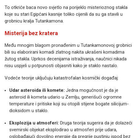
To otkriće baca novo svjetlo na porijeklo misterioznog stakla
koje su stari Egipćani kasnije toliko cijenili da su ga stavili u
grobnicu kralja Tutankamona.
Misterija bez kratera
Među mnogim blagom pronađenim u Tutankamonovoj grobnici
bili su elaborirani komadi zlatnog nakita ukrašeni komadima
žutog stakla. Uprkos decenijama istraživanja, naučnici nikada
nisu uspjeli u potpunosti objasniti kako je staklo nastalo.
Vodeće teorije uključuju katastrofalan kosmički događaj:
Udar asteroida ili komete:
Jedna mogućnost je da je
asteroid ili kometa udario u Zemlju, generišući ogromne
temperature i pritiske koji su otopili stijene bogate silicijum-
dioksidom u staklo.
Eksplozija u atmosferi:
Druga teorija sugerira da je dolazeći
svemirski objekat eksplodirao u atmosferi prije udara,
oslobađajući dovoljno energije da pregrije pustinju ispod bez