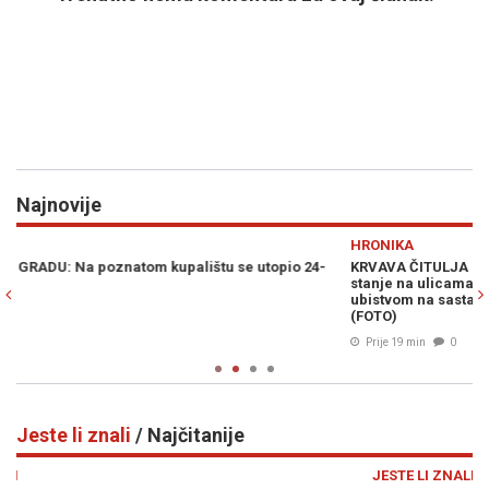
Najnovije
Previous
N
HRONIKA
-
KRVAVA ČITULJA POKRENULA PAKAO U SARAJEVU: Opsadno
stanje na ulicama, MECI LETE NA SVE STRANE - Drama počela
ubistvom na sastanku zbog duga Zviceru, onda je uslijedio HAOS
k
(FOTO)
Prije 19 min
0
Jeste li znali
/ Najčitanije
Previous
N
JESTE LI ZNALI