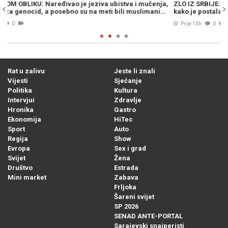
ja,
ZLO IZ SRBIJE: Od ruke ove žene umirali su kao pokošeni, evo
i…
kako je postala prvi masovni ubica u regiji…
Prije 13h
0
Rat u zalivu
Jeste li znali
Vijesti
Sjećanje
Politika
Kultura
Intervjui
Zdravlje
Hronika
Gastro
Ekonomija
HiTec
Sport
Auto
Regija
Show
Evropa
Sex i grad
Svijet
Žena
Društvo
Estrada
Mini market
Zabava
Frljoka
Šareni svijet
SP 2026
SENAD ANTE-PORTAL
Sarajevski snajperisti