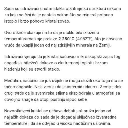
Sada su istraživači unutar stakla otkrili rijetku strukturu cirkona
za koju se čini da je nastala nakon što se mineral potpuno
istopio i brzo ponovo kristalizovao.
Ovo otkriće ukazuje na to da je staklo bilo izloženo
temperaturama koje prelaze
2.250°C
(4.082°F), što je dovoljno
vruće da ukaplji jedan od najizdržljivijih minerala na Zemlji.
Istraživači vjeruju da je kristal sačuvao mikroskopski zapis tog
događaja, bilježeći dokaze o ekstremnoj toploti i brzom
hlađenju koji su stvorili staklo.
Međutim, naučnici se još uvijek ne mogu složiti oko toga šta se
tačno dogodilo. Neki vjeruju da je asteroid udario u Zemlju, dok
drugi tvrde da je svemirska stijena eksplodirala u atmosferi sa
dovoljno snage da otopi pustinju ispod sebe.
Novootkriveni kristal ne rješava debatu, ali pruža jedan od
najjačih dokaza do sada da je događaj uključivao izvanredne
temperature i da se odvijao u visoko haotičnim uslovima.