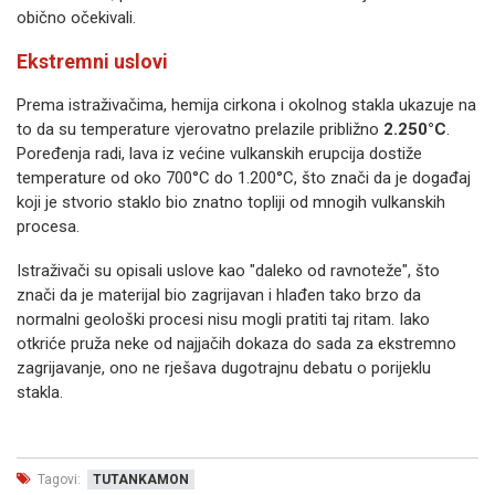
obično očekivali.
Ekstremni uslovi
Prema istraživačima, hemija cirkona i okolnog stakla ukazuje na
to da su temperature vjerovatno prelazile približno
2.250°C
.
Poređenja radi, lava iz većine vulkanskih erupcija dostiže
temperature od oko 700°C do 1.200°C, što znači da je događaj
koji je stvorio staklo bio znatno topliji od mnogih vulkanskih
procesa.
Istraživači su opisali uslove kao "daleko od ravnoteže", što
znači da je materijal bio zagrijavan i hlađen tako brzo da
normalni geološki procesi nisu mogli pratiti taj ritam. Iako
otkriće pruža neke od najjačih dokaza do sada za ekstremno
zagrijavanje, ono ne rješava dugotrajnu debatu o porijeklu
stakla.
Tagovi:
TUTANKAMON