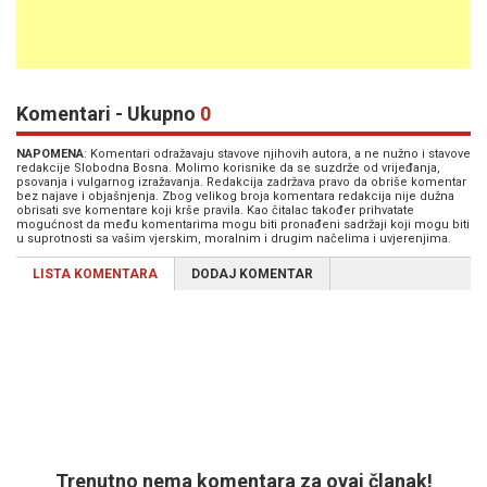
Komentari - Ukupno
0
NAPOMENA
: Komentari odražavaju stavove njihovih autora, a ne nužno i stavove
redakcije Slobodna Bosna. Molimo korisnike da se suzdrže od vrijeđanja,
psovanja i vulgarnog izražavanja. Redakcija zadržava pravo da obriše komentar
bez najave i objašnjenja. Zbog velikog broja komentara redakcija nije dužna
obrisati sve komentare koji krše pravila. Kao čitalac također prihvatate
mogućnost da među komentarima mogu biti pronađeni sadržaji koji mogu biti
u suprotnosti sa vašim vjerskim, moralnim i drugim načelima i uvjerenjima.
LISTA KOMENTARA
DODAJ KOMENTAR
Trenutno nema komentara za ovaj članak!