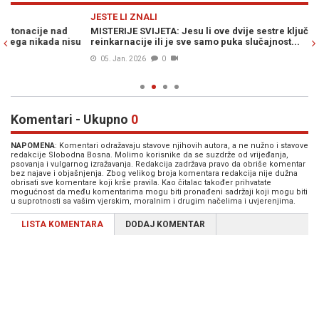
Previous
N
JESTE LI ZNALI
JE
MISTERIJE SVIJETA: Jesu li ove dvije sestre ključni dokaz
MI
u
reinkarnacije ili je sve samo puka slučajnost...
go
05. Jan. 2026
0
Komentari - Ukupno
0
NAPOMENA
: Komentari odražavaju stavove njihovih autora, a ne nužno i stavove
redakcije Slobodna Bosna. Molimo korisnike da se suzdrže od vrijeđanja,
psovanja i vulgarnog izražavanja. Redakcija zadržava pravo da obriše komentar
bez najave i objašnjenja. Zbog velikog broja komentara redakcija nije dužna
obrisati sve komentare koji krše pravila. Kao čitalac također prihvatate
mogućnost da među komentarima mogu biti pronađeni sadržaji koji mogu biti
u suprotnosti sa vašim vjerskim, moralnim i drugim načelima i uvjerenjima.
LISTA KOMENTARA
DODAJ KOMENTAR