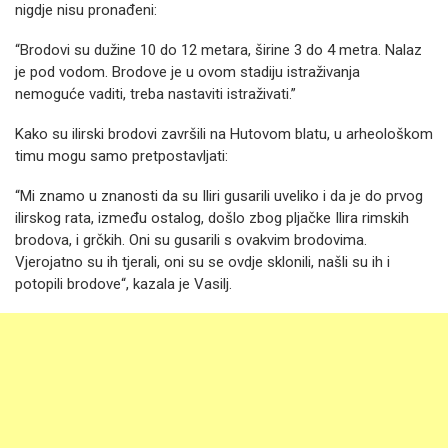
nigdje nisu pronađeni:
“Brodovi su dužine 10 do 12 metara, širine 3 do 4 metra. Nalaz
je pod vodom. Brodove je u ovom stadiju istraživanja
nemoguće vaditi, treba nastaviti istraživati.”
Kako su ilirski brodovi završili na Hutovom blatu, u arheološkom
timu mogu samo pretpostavljati:
“Mi znamo u znanosti da su Iliri gusarili uveliko i da je do prvog
ilirskog rata, između ostalog, došlo zbog pljačke Ilira rimskih
brodova, i grčkih. Oni su gusarili s ovakvim brodovima.
Vjerojatno su ih tjerali, oni su se ovdje sklonili, našli su ih i
potopili brodove“, kazala je Vasilj.