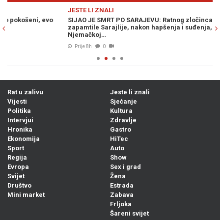
Previous
N
JESTE LI ZNALI
JE
SIJAO JE SMRT PO SARAJEVU: Ratnog zločinca po zlu su
PA
zapamtile Sarajlije, nakon hapšenja i suđenja, danas živi u
dj
Njemačkoj…
Prije 8h
0
Rat u zalivu
Jeste li znali
Vijesti
Sjećanje
Politika
Kultura
Intervjui
Zdravlje
Hronika
Gastro
Ekonomija
HiTec
Sport
Auto
Regija
Show
Evropa
Sex i grad
Svijet
Žena
Društvo
Estrada
Mini market
Zabava
Frljoka
Šareni svijet