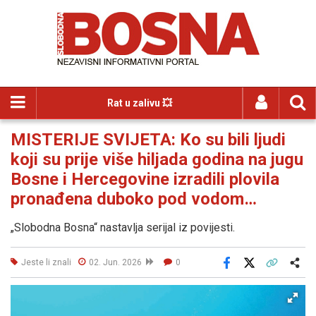
Rat u zalivu 💥
MISTERIJE SVIJETA: Ko su bili ljudi
koji su prije više hiljada godina na jugu
Bosne i Hercegovine izradili plovila
pronađena duboko pod vodom…
„Slobodna Bosna“ nastavlja serijal iz povijesti.
Jeste li znali
02. Jun. 2026
0
Facebook
X
Kopiraj link
Više