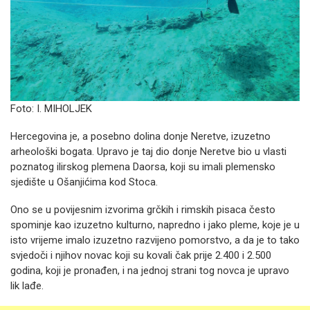
Foto: I. MIHOLJEK
Hercegovina je, a posebno dolina donje Neretve, izuzetno
arheološki bogata. Upravo je taj dio donje Neretve bio u vlasti
poznatog ilirskog plemena Daorsa, koji su imali plemensko
sjedište u Ošanjićima kod Stoca.
Ono se u povijesnim izvorima grčkih i rimskih pisaca često
spominje kao izuzetno kulturno, napredno i jako pleme, koje je u
isto vrijeme imalo izuzetno razvijeno pomorstvo, a da je to tako
svjedoči i njihov novac koji su kovali čak prije 2.400 i 2.500
godina, koji je pronađen, i na jednoj strani tog novca je upravo
lik lađe.