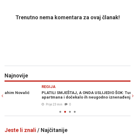
Trenutno nema komentara za ovaj članak!
Najnovije
Previous
N
REGIJA
PO
PLATILI SMJEŠTAJ, A ONDA USLIJEDIO ŠOK: Turisti stigli na adrese
"R
apartmana i dočekalo ih neugodno iznenađenje
Iv
Prije 23 min
0
Jeste li znali
/ Najčitanije